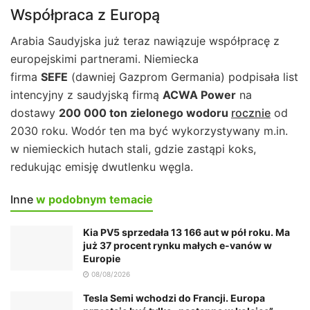
Współpraca z Europą
Arabia Saudyjska już teraz nawiązuje współpracę z
europejskimi partnerami. Niemiecka
firma
SEFE
(dawniej Gazprom Germania) podpisała list
intencyjny z saudyjską firmą
ACWA Power
na
dostawy
200 000 ton zielonego wodoru
rocznie
od
2030 roku. Wodór ten ma być wykorzystywany m.in.
w niemieckich hutach stali, gdzie zastąpi koks,
redukując emisję dwutlenku węgla.
Inne
w podobnym temacie
Kia PV5 sprzedała 13 166 aut w pół roku. Ma
już 37 procent rynku małych e-vanów w
Europie
08/08/2026
Tesla Semi wchodzi do Francji. Europa