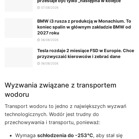
przestaje być tylko „następna w kolejce”
07/08/2026
BMW i3 rusza z produkcją w Monachium. To
koniec spalin w głównym zakładzie BMW od
2027 roku
06/08/2026
Tesla rozdaje 2 miesiące FSD w Europie. Chce
przyzwyczaić kierowców i zebrać dane
06/08/2026
Wyzwania związane z transportem
wodoru
Transport wodoru to jedno z największych wyzwań
technologicznych. Wodór jest trudny do
przechowywania i transportu, ponieważ:
Wymaga
schłodzenia do -253°C
, aby stał się