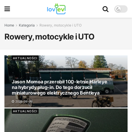
Home
Kategoria
Rowery, motocykle i UTO
Rowery, motocykle i UTO
AKTUALNOŚCI
Jason Momoa przerobił 100-letnie Harleye
na hybrydy plug-in. Do tego dorzucił
miniaturowego elektrycznego Bentleya
2026-06-06
AKTUALNOŚCI