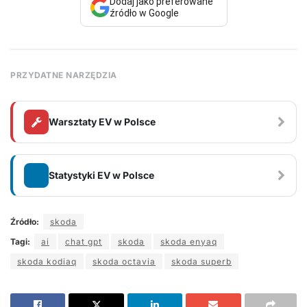
Dodaj jako preferowane
źródło w Google
PRZYDATNE NARZĘDZIA
Warsztaty EV w Polsce
Statystyki EV w Polsce
Źródło:
skoda
Tagi:
ai
chat gpt
skoda
skoda enyaq
skoda kodiaq
skoda octavia
skoda superb