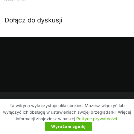
Dołącz do dyskusji
Ta witryna wykorzystuje pliki cookies. Możesz włączyć lub
wyłączyć ich obsługę w ustawieniach swojej przeglądarki. Więcej
Polityka prywatności
Kontakt i współpraca
informacji znajdziesz w naszej
Polityce prywatności
.
© 2024-2026
LovEV.pl
.
Wyrażam zgodę