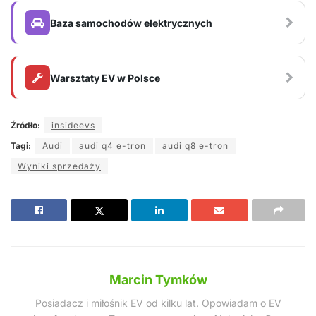
Baza samochodów elektrycznych
Warsztaty EV w Polsce
Źródło:
insideevs
Tagi:
Audi
audi q4 e-tron
audi q8 e-tron
Wyniki sprzedaży
Marcin Tymków
Posiadacz i miłośnik EV od kilku lat. Opowiadam o EV