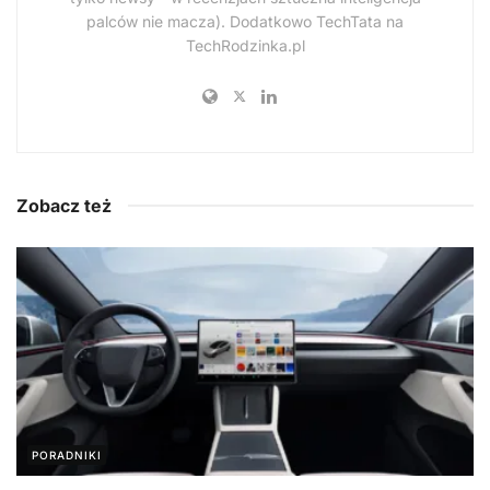
palców nie macza). Dodatkowo TechTata na
TechRodzinka.pl
Zobacz też
PORADNIKI