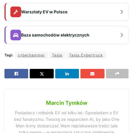
Warsztaty EV w Polsce
Baza samochodów elektrycznych
Tagi:
cyberhammer
Tesla
Tesla Cybertruck
Marcin Tymków
Posiadacz i miłośnik EV od kilku lat. Opowiadam o EV
bez fanatyzmu. Tworzę ze wsparciem AI, by jako One
Man Army dostarczać Wam najciekawsze treści (ale
tylko newsy - w recenzjach sztuczna inteligencja