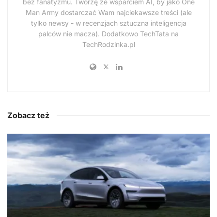
bez fanatyzmu. Tworzę ze wsparciem AI, by jako One
Man Army dostarczać Wam najciekawsze treści (ale
tylko newsy - w recenzjach sztuczna inteligencja
palców nie macza). Dodatkowo TechTata na
TechRodzinka.pl
Zobacz też