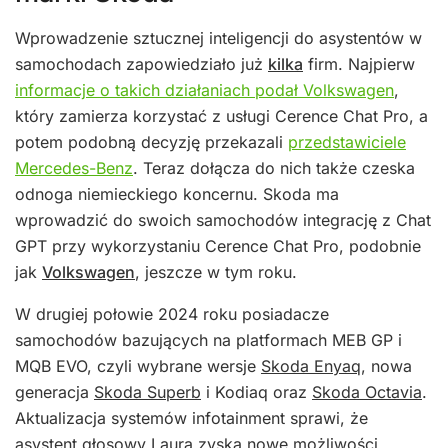
Wprowadzenie sztucznej inteligencji do asystentów w
samochodach zapowiedziało już
kilka
firm. Najpierw
informacje o takich działaniach podał Volkswagen
,
który zamierza korzystać z usługi Cerence Chat Pro, a
potem podobną decyzję przekazali
przedstawiciele
Mercedes-Benz
. Teraz dołącza do nich także czeska
odnoga niemieckiego koncernu. Skoda ma
wprowadzić do swoich samochodów integrację z Chat
GPT przy wykorzystaniu Cerence Chat Pro, podobnie
jak
Volkswagen
, jeszcze w tym roku.
W drugiej połowie 2024 roku posiadacze
samochodów bazujących na platformach MEB GP i
MQB EVO, czyli wybrane wersje
Skoda Enyaq
, nowa
generacja
Skoda Superb
i Kodiaq oraz
Skoda Octavia
.
Aktualizacja systemów infotainment sprawi, że
asystent głosowy Laura zyska nowe możliwości,