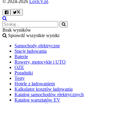
© 2024-2026
LovEV.pl
.
Brak wyników
Sprawdź wszystkie wyniki
Samochody elektryczne
Stacje ładowania
Baterie
Rowery, motocykle i UTO
OZE
Poradniki
Testy
Hotele z ładowaniem
Kalkulator kosztów ładowania
Katalog samochodów elektrycznych
Katalog warsztatów EV
Elektromobilność w Polsce
Mapa stacji ładowania
Kontakt i współpraca
Kontakt