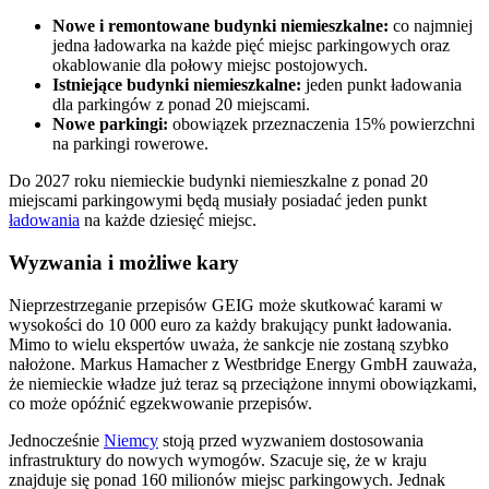
Nowe i remontowane budynki niemieszkalne:
co najmniej
jedna ładowarka na każde pięć miejsc parkingowych oraz
okablowanie dla połowy miejsc postojowych.
Istniejące budynki niemieszkalne:
jeden punkt ładowania
dla parkingów z ponad 20 miejscami.
Nowe parkingi:
obowiązek przeznaczenia 15% powierzchni
na parkingi rowerowe.
Do 2027 roku niemieckie budynki niemieszkalne z ponad 20
miejscami parkingowymi będą musiały posiadać jeden punkt
ładowania
na każde dziesięć miejsc.
Wyzwania i możliwe kary
Nieprzestrzeganie przepisów GEIG może skutkować karami w
wysokości do 10 000 euro za każdy brakujący punkt ładowania.
Mimo to wielu ekspertów uważa, że sankcje nie zostaną szybko
nałożone. Markus Hamacher z Westbridge Energy GmbH zauważa,
że niemieckie władze już teraz są przeciążone innymi obowiązkami,
co może opóźnić egzekwowanie przepisów.
Jednocześnie
Niemcy
stoją przed wyzwaniem dostosowania
infrastruktury do nowych wymogów. Szacuje się, że w kraju
znajduje się ponad 160 milionów miejsc parkingowych. Jednak