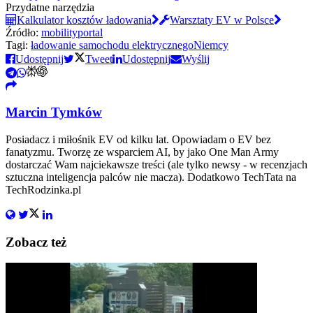
Przydatne narzędzia
Kalkulator kosztów ładowania
Warsztaty EV w Polsce
Źródło:
mobilityportal
Tagi:
ładowanie samochodu elektrycznego
Niemcy
Udostępnij
Tweet
Udostępnij
Wyślij
Marcin Tymków
Posiadacz i miłośnik EV od kilku lat. Opowiadam o EV bez
fanatyzmu. Tworzę ze wsparciem AI, by jako One Man Army
dostarczać Wam najciekawsze treści (ale tylko newsy - w recenzjach
sztuczna inteligencja palców nie macza). Dodatkowo TechTata na
TechRodzinka.pl
Zobacz też