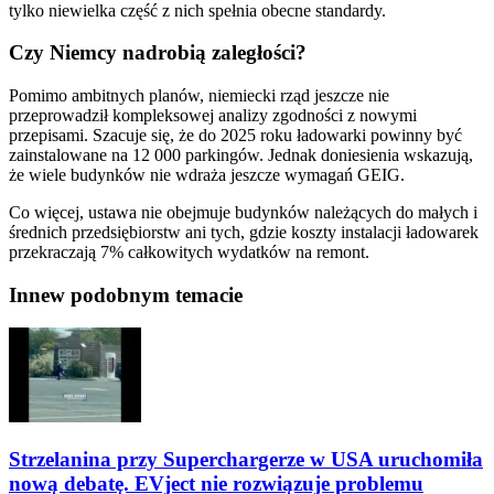
tylko niewielka część z nich spełnia obecne standardy.
Czy Niemcy nadrobią zaległości?
Pomimo ambitnych planów, niemiecki rząd jeszcze nie
przeprowadził kompleksowej analizy zgodności z nowymi
przepisami. Szacuje się, że do 2025 roku ładowarki powinny być
zainstalowane na 12 000 parkingów. Jednak doniesienia wskazują,
że wiele budynków nie wdraża jeszcze wymagań GEIG.
Co więcej, ustawa nie obejmuje budynków należących do małych i
średnich przedsiębiorstw ani tych, gdzie koszty instalacji ładowarek
przekraczają 7% całkowitych wydatków na remont.
Inne
w podobnym temacie
Strzelanina przy Superchargerze w USA uruchomiła
nową debatę. EVject nie rozwiązuje problemu