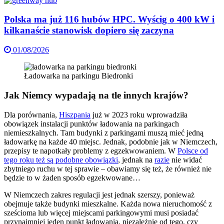
Polska ma już 116 hubów HPC. Wyścig o 400 kW i
kilkanaście stanowisk dopiero się zaczyna
01/08/2026
Ładowarka na parkingu Biedronki
Jak Niemcy wypadają na tle innych krajów?
Dla porównania,
Hiszpania
już w 2023 roku wprowadziła
obowiązek instalacji punktów ładowania na parkingach
niemieszkalnych. Tam budynki z parkingami muszą mieć jedną
ładowarkę na każde 40 miejsc. Jednak, podobnie jak w Niemczech,
przepisy te napotkały problemy z egzekwowaniem. W
Polsce od
tego roku też są podobne obowiązki
, jednak na
razie
nie widać
zbytniego ruchu w tej sprawie – obawiamy się też, że również nie
będzie to w żaden sposób egzekwowane…
W Niemczech zakres regulacji jest jednak szerszy, ponieważ
obejmuje także budynki mieszkalne. Każda nowa nieruchomość z
sześcioma lub więcej miejscami parkingowymi musi posiadać
przynajmniej jeden punkt ładowania, niezależnie od tego, czy