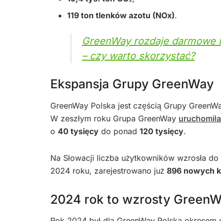
119 ton tlenków azotu (NOx)
.
GreenWay rozdaje darmowe ki
– czy warto skorzystać?
Ekspansja Grupy GreenWay
GreenWay Polska jest częścią Grupy GreenWay
W zeszłym roku Grupa GreenWay
uruchomiła
o
40 tysięcy
do ponad
120 tysięcy
.
Na Słowacji liczba użytkowników wzrosła do
2024 roku, zarejestrowano już
896 nowych k
2024 rok to wzrosty Green
Rok 2024 był dla GreenWay Polska okresem 