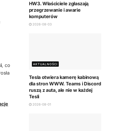
HW3. Właściciele zgłaszają
przegrzewanie i awarie
komputerów
ą
2026-08-03
i
, co
AKTUALNOŚCI
osła
Tesla otwiera kamerę kabinową
dla stron WWW. Teams i Discord
ruszą z auta, ale nie w każdej
Tesli
acje
2026-08-01