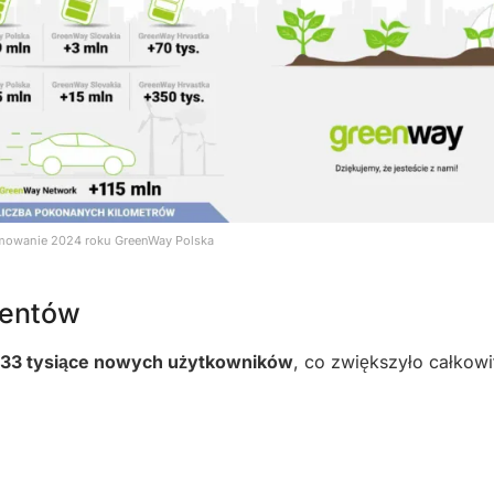
owanie 2024 roku GreenWay Polska
ientów
33 tysiące nowych użytkowników
, co zwiększyło całkowi