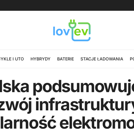
YKLE I UTO
HYBRYDY
BATERIE
STACJE ŁADOWANIA
P
ska podsumowuje
wój infrastruktur
larność elektromo