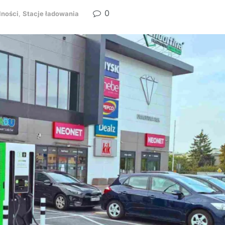
0
lności
,
Stacje ładowania