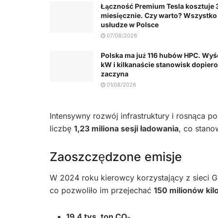
Łączność Premium Tesla kosztuje 3
miesięcznie. Czy warto? Wszystko 
usłudze w Polsce
07/08/2026
Polska ma już 116 hubów HPC. Wyś
kW i kilkanaście stanowisk dopiero
zaczyna
01/08/2026
Intensywny rozwój infrastruktury i rosnąca p
liczbę
1,23 miliona sesji ładowania
, co stano
Zaoszczędzone emisje
W 2024 roku kierowcy korzystający z sieci 
co pozwoliło im przejechać
150 milionów ki
19,4 tys. ton CO₂
,