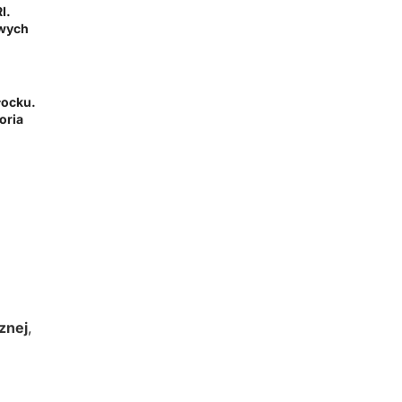
I.
owych
łocku.
oria
znej
,