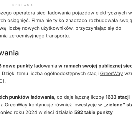
REKLAMA
szego operatora sieci ładowania pojazdów elektrycznych w
ch osiągnięć. Firma nie tylko znacząco rozbudowała swoj
dową liczbę nowych użytkowników, przyczyniając się do
ania zeroemisyjnego transportu.
wania
3 nowe punkty
ładowania
w ramach swojej publicznej siec
. Dzięki temu liczba ogólnodostępnych stacji
GreenWay
wzr
C).
kich punktów ładowania
, co daje łączną liczbę
1633 stacji
ora.GreenWay kontynuuje również inwestycje w
„zielone”
st
koniec roku 2024 w sieci działało
592 takie punkty