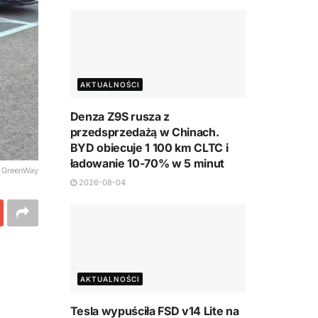
AKTUALNOŚCI
Denza Z9S rusza z
przedsprzedażą w Chinach.
BYD obiecuje 1 100 km CLTC i
ładowanie 10-70% w 5 minut
. GreenWay
2026-08-04
AKTUALNOŚCI
Tesla wypuściła FSD v14 Lite na