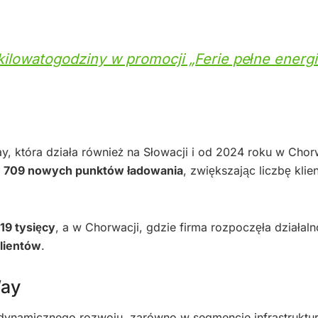
lowatogodziny w promocji „Ferie pełne energi
, która działa również na Słowacji i od 2024 roku w Chorw
709 nowych punktów ładowania
, zwiększając liczbę klie
19 tysięcy
, a w Chorwacji, gdzie firma rozpoczęła działal
lientów
.
Way
dynamicznego rozwoju, zarówno w segmencie infrastruktu