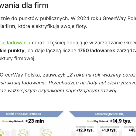
wania dla firm
łącznie do punktów publicznych. W 2024 roku GreenWay Pol
a firm
, które elektryfikują swoje floty.
cje ładowania
coraz częściej oddają je w zarządzanie Gre
kie punkty
, co daje łączną liczbę
1750 ładowarek
zarządz
ktury firmowej.
 GreenWay Polska, zauważył:
„Z roku na rok widzimy coraz
strukturą ładowania. Przechodząc na floty aut elektrycznyc
 coraz ważniejszym czynnikiem napędzającym rozwój