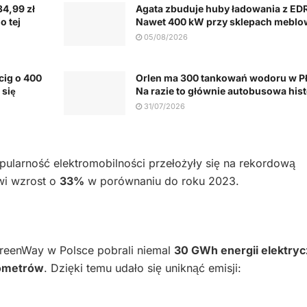
4,99 zł
Agata zbuduje huby ładowania z EDR
o tej
Nawet 400 kW przy sklepach mebl
05/08/2026
cig o 400
Orlen ma 300 tankowań wodoru w P
 się
Na razie to głównie autobusowa hist
31/07/2026
opularność elektromobilności przełożyły się na rekordową
wi wzrost o
33%
w porównaniu do roku 2023.
GreenWay w Polsce pobrali niemal
30 GWh energii elektryc
lometrów
. Dzięki temu udało się uniknąć emisji: