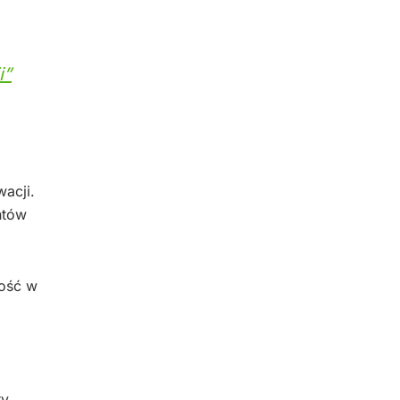
i”
acji.
ntów
ność w
ry