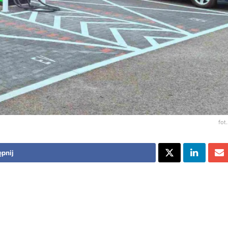
fot
pnij