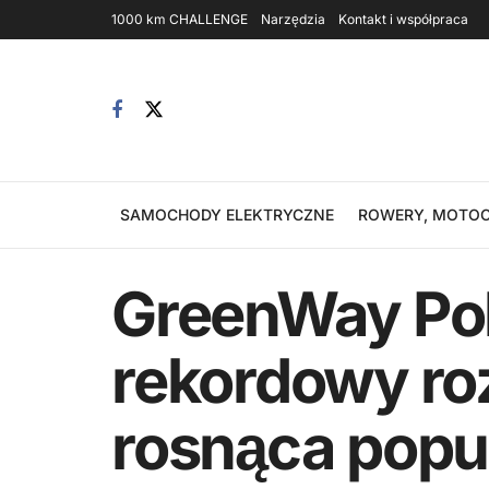
1000 km CHALLENGE
Narzędzia
Kontakt i współpraca
SAMOCHODY ELEKTRYCZNE
ROWERY, MOTOC
GreenWay Pol
rekordowy roz
rosnąca popu