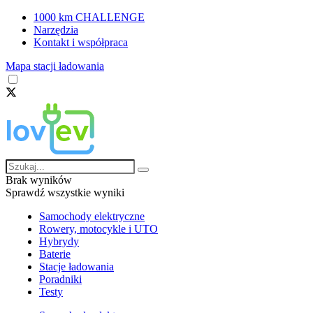
1000 km CHALLENGE
Narzędzia
Kontakt i współpraca
Mapa stacji ładowania
Brak wyników
Sprawdź wszystkie wyniki
Samochody elektryczne
Rowery, motocykle i UTO
Hybrydy
Baterie
Stacje ładowania
Poradniki
Testy