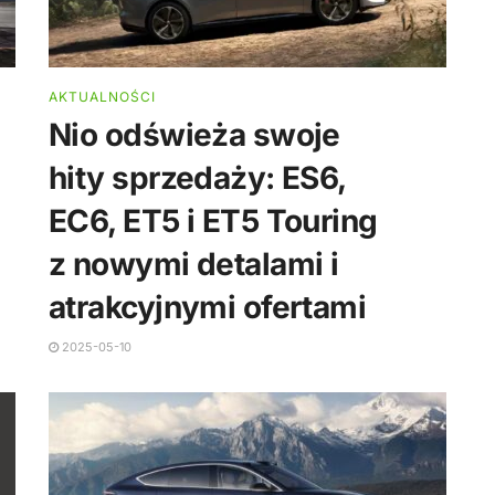
AKTUALNOŚCI
Nio odświeża swoje
hity sprzedaży: ES6,
EC6, ET5 i ET5 Touring
z nowymi detalami i
atrakcyjnymi ofertami
2025-05-10