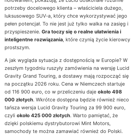
holowaniem, pokazują, że Lucid doskonale rozumie
potrzeby docelowego klienta – właściciela dużego,
luksusowego SUV-a, który chce wykorzystywać jego
pełen potencjał. To nie jest już tylko walka na zasięg i
przyspieszenie.
Gra toczy się o realne ułatwienia i
inteligentne rozwiązania
, które czynią życie kierowcy
prostszym.
A jak wygląda sytuacja z dostępnością w Europie? W
zeszłym tygodniu ruszyły zamówienia na wersję Lucid
Gravity Grand Touring, a dostawy mają rozpocząć się
na początku 2026 roku. Cena w Niemczech startuje
od 116 900 euro, co w przeliczeniu daje
około 498
000 złotych
. Wkrótce dostępna będzie również nieco
tańsza wersja Lucid Gravity Touring za 99 900 euro,
czyli
około 425 000 złotych
. Warto pamiętać, że
dzięki polskiemu dystrybutorowi Mint Motors,
samochody te można zamawiać również do Polski.