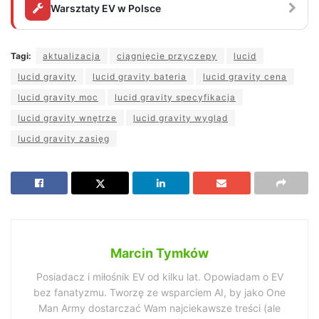
Warsztaty EV w Polsce
Tagi:
aktualizacja
ciągnięcie przyczepy
lucid
lucid gravity
lucid gravity bateria
lucid gravity cena
lucid gravity moc
lucid gravity specyfikacja
lucid gravity wnętrze
lucid gravity wygląd
lucid gravity zasięg
Marcin Tymków
Posiadacz i miłośnik EV od kilku lat. Opowiadam o EV
bez fanatyzmu. Tworzę ze wsparciem AI, by jako One
Man Army dostarczać Wam najciekawsze treści (ale