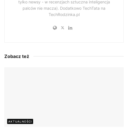
tylko newsy - w recenzjach sztuczna inteligencja
palców nie macza). Dodatkowo TechTata na
TechRodzinka.pl
Zobacz też
AKTUALNOŚCI