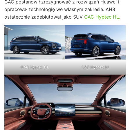
GAC postanowił zrezygnować z rozwiązań Huawei i
opracował technologię we własnym zakresie. AH8
ostatecznie zadebiutował jako SUV
GAC Hyptec HL.
GAC Hyptec HL
GAC Hyptec HL