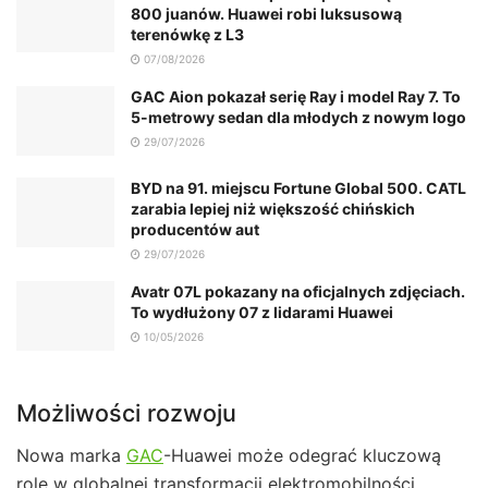
800 juanów. Huawei robi luksusową
terenówkę z L3
07/08/2026
GAC Aion pokazał serię Ray i model Ray 7. To
5-metrowy sedan dla młodych z nowym logo
29/07/2026
BYD na 91. miejscu Fortune Global 500. CATL
zarabia lepiej niż większość chińskich
producentów aut
29/07/2026
Avatr 07L pokazany na oficjalnych zdjęciach.
To wydłużony 07 z lidarami Huawei
10/05/2026
Możliwości rozwoju
Nowa marka
GAC
-Huawei może odegrać kluczową
rolę w globalnej transformacji elektromobilności.