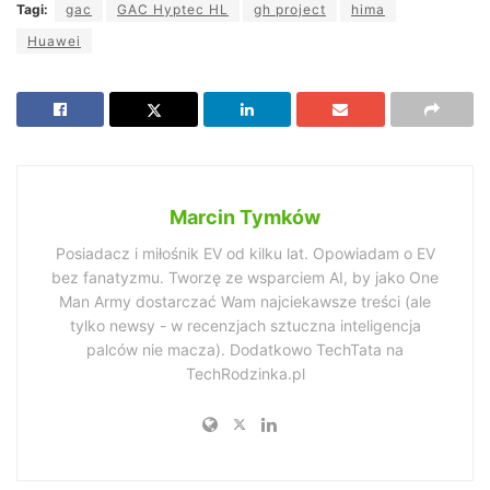
Tagi:
gac
GAC Hyptec HL
gh project
hima
Huawei
Marcin Tymków
Posiadacz i miłośnik EV od kilku lat. Opowiadam o EV
bez fanatyzmu. Tworzę ze wsparciem AI, by jako One
Man Army dostarczać Wam najciekawsze treści (ale
tylko newsy - w recenzjach sztuczna inteligencja
palców nie macza). Dodatkowo TechTata na
TechRodzinka.pl