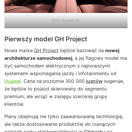
GAC Hyptec HL
Pierwszy model GH Project
Nowa marka
GH Project
będzie bazować na
nowej
architekturze samochodowej
, a jej flagowy model ma
być samochodem elektrycznym z najnowszymi
systemami wspomagania jazdy i infotainmentu od
Huawei
. Cena na poziomie 300 000
juanów
sugeruje,
że będzie to pojazd skierowany do segmentu
premium, ale wciąż w zasięgu szerokiej grupy
klientów.
Plany obejmują nie tylko zaawansowaną technologię,
ale także dostosowanie produktów do rosnących
potrzeb rynku elektromobilności w
Chinach
i na