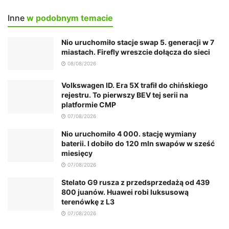
Inne
w podobnym temacie
Nio uruchomiło stacje swap 5. generacji w 7
miastach. Firefly wreszcie dołącza do sieci
08/08/2026
Volkswagen ID. Era 5X trafił do chińskiego
rejestru. To pierwszy BEV tej serii na
platformie CMP
07/08/2026
Nio uruchomiło 4 000. stację wymiany
baterii. I dobiło do 120 mln swapów w sześć
miesięcy
07/08/2026
Stelato G9 rusza z przedsprzedażą od 439
800 juanów. Huawei robi luksusową
terenówkę z L3
07/08/2026