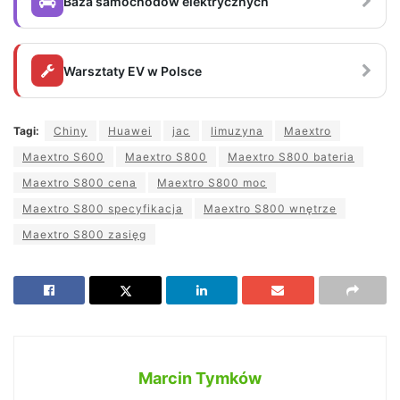
Baza samochodów elektrycznych
Warsztaty EV w Polsce
Tagi:
Chiny
Huawei
jac
limuzyna
Maextro
Maextro S600
Maextro S800
Maextro S800 bateria
Maextro S800 cena
Maextro S800 moc
Maextro S800 specyfikacja
Maextro S800 wnętrze
Maextro S800 zasięg
Marcin Tymków