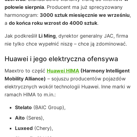
połowie sierpnia
. Producent ma już sprecyzowany
harmonogram:
3000 sztuk miesięcznie we wrześniu
,
a
do końca roku wzrost do 4000 sztuk
.
Jak podkreślił
Li Ming
, dyrektor generalny JAC, firma
nie tylko chce wypełnić niszę – chce ją zdominować.
Huawei i jego elektryczna ofensywa
Maextro to część
Huawei HIMA
(Harmony Intelligent
Mobility Alliance)
– sojuszu producentów pojazdów
elektrycznych wokół technologii Huawei. Inne marki w
ramach HIMA to m.in.:
Stelato
(BAIC Group),
Aito
(Seres),
Luxeed
(Chery),