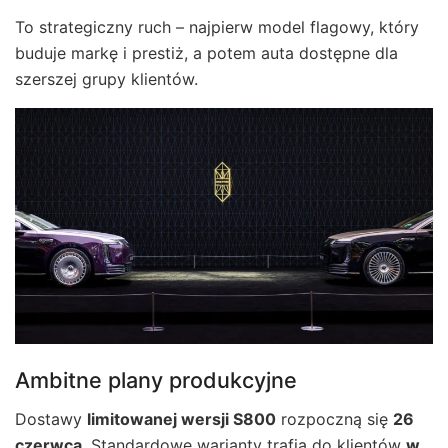
To strategiczny ruch – najpierw model flagowy, który
buduje markę i prestiż, a potem auta dostępne dla
szerszej grupy klientów.
Ambitne plany produkcyjne
Dostawy
limitowanej wersji S800
rozpoczną się
26
czerwca
. Standardowe warianty trafią do klientów
w