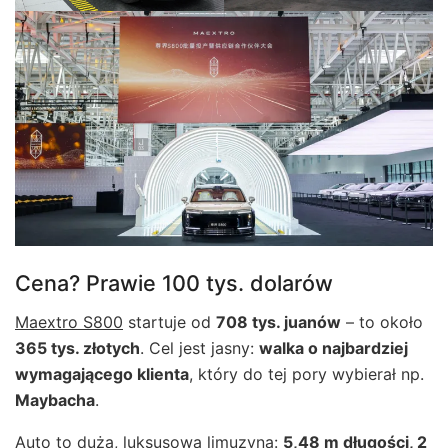
Cena? Prawie 100 tys. dolarów
Maextro S800
startuje od
708 tys. juanów
– to około
365 tys. złotych
. Cel jest jasny:
walka o najbardziej
wymagającego klienta
, który do tej pory wybierał np.
Maybacha
.
Auto to duża, luksusowa
limuzyna
:
5,48 m długości, 2