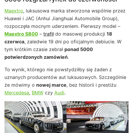
Maextro
, luksusowa marka stworzona wspólnie przez
Huawei i JAC (Anhui Jianghuai Automobile Group),
rozpoczęła mocnym uderzeniem. Pierwszy model –
Maextro S800
–
trafił
do masowej produkcji
18
czerwca
, zaledwie 19 dni po oficjalnym debiucie. W
tym krótkim czasie zebrał
ponad 5000
potwierdzonych zamówień
.
To wynik, którego nie powstydziłby się żaden z
uznanych producentów aut luksusowych. Szczególnie
że mówimy o
nowej marce
, bez historii i prestiżu
Mercedesa
,
BMW
czy
Audi
.