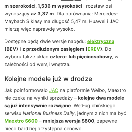
m szerokości, 1,536 m wysokości
i rozstaw osi
wynoszący
aż 3,37 m
. Dla porównania: Mercedes-
Maybach S klasy ma długość 5,47 m. Huawei i JAC
mierzą więc naprawdę wysoko.
Dostępne będą dwie wersje napędu:
elektryczna
(BEV)
i
z przedłużonym zasięgiem (
EREV
)
. Do
wyboru także układ
cztero- lub pięcioosobowy
, w
zależności od wersji wnętrza.
Kolejne modele już w drodze
Jak poinformowało
JAC
na platformie Weibo, Maextro
nie czeka na wyniki sprzedaży –
kolejne dwa modele
są już intensywnie rozwijane
. Według chińskiego
serwisu
National Business Daily
, jednym z nich ma być
Maextro S600
–
mniejsza wersja S800
, zapewne
nieco bardziej przystępna cenowo.