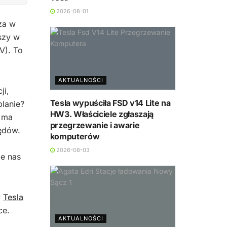
2026-08-01
za w
wszy w
V). To
AKTUALNOŚCI
ji,
Tesla wypuściła FSD v14 Lite na
lanie?
HW3. Właściciele zgłaszają
e ma
przegrzewanie i awarie
ędów.
komputerów
2026-08-03
je nas
y
Tesla
ce.
AKTUALNOŚCI