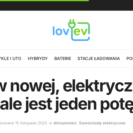
KLE I UTO
HYBRYDY
BATERIE
STACJE ŁADOWANIA
PO
w nowej, elektrycz
 ale jest jeden po
lizowane 15 listopada 2025
w
Aktualności
,
Samochody elektryczne