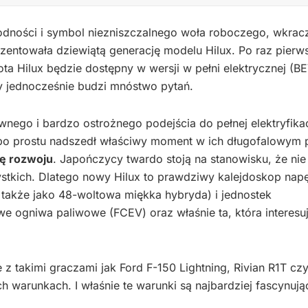
wodności i symbol niezniszczalnego woła roboczego, wkrac
rezentowała dziewiątą generację modelu Hilux. Po raz pier
yota Hilux będzie dostępny w wersji w pełni elektrycznej (BE
ry jednocześnie budzi mnóstwo pytań.
nego i bardzo ostrożnego podejścia do pełnej elektryfikac
 po prostu nadszedł właściwy moment w ich długofalowym p
ię rozwoju
. Japończycy twardo stoją na stanowisku, że ni
ystkich. Dlatego nowy Hilux to prawdziwy kalejdoskop nap
 także jako 48-woltowa miękka hybryda) i jednostek
 ogniwa paliwowe (FCEV) oraz właśnie ta, która interesu
 z takimi graczami jak Ford F-150 Lightning, Rivian R1T cz
h warunkach. I właśnie te warunki są najbardziej fascynują