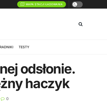
MAPA STACJI ŁADOWANIA
RADNIKI
TESTY
nej odsłonie.
tężny haczyk
0