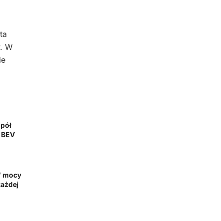
ta
w. W
ie
 pół
e BEV
W mocy
każdej