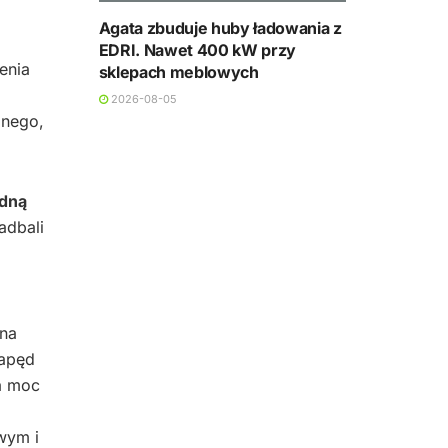
Agata zbuduje huby ładowania z
EDRI. Nawet 400 kW przy
enia
sklepach meblowych
2026-08-05
jnego,
idną
adbali
 na
Napęd
na moc
wym i