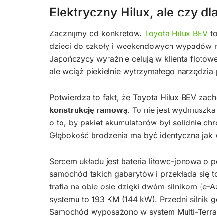
Elektryczny Hilux, ale czy dl
Zacznijmy od konkretów.
Toyota Hilux BEV
to
dzieci do szkoły i weekendowych wypadów na
Japończycy wyraźnie celują w klienta flotowe
ale wciąż piekielnie wytrzymałego narzędzia 
Potwierdza to fakt, że
Toyota Hilux
BEV zacho
konstrukcję ramową
. To nie jest wydmuszka
o to, by pakiet akumulatorów był solidnie 
Głębokość brodzenia ma być identyczna jak w
Sercem układu jest bateria litowo-jonowa o 
samochód takich gabarytów i przekłada się t
trafia na obie osie dzięki dwóm silnikom (e-
systemu to 193 KM (144 kW). Przedni silnik
Samochód wyposażono w system Multi-Terrai