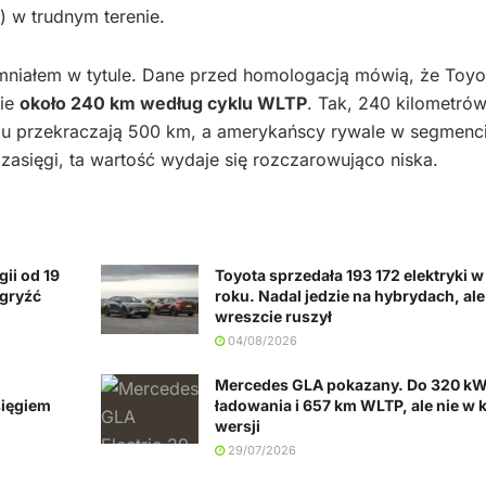
) w trudnym terenie.
omniałem w tytule. Dane przed homologacją mówią, że Toyo
wie
około 240 km według cyklu WLTP
. Tak, 240 kilometró
mu przekraczają 500 km, a amerykańscy rywale w segmenc
 zasięgi, ta wartość wydaje się rozczarowująco niska.
gii od 19
Toyota sprzedała 193 172 elektryki w
dgryźć
roku. Nadal jedzie na hybrydach, al
wreszcie ruszył
04/08/2026
Mercedes GLA pokazany. Do 320 k
sięgiem
ładowania i 657 km WLTP, ale nie w 
wersji
29/07/2026