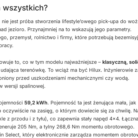
a wszystkich?
 nie jest próba stworzenia lifestyle’owego pick-upa do woż
d jezioro. Przynajmniej na to wskazują jego parametry.
go, przemysł, rolnictwo i firmy, które potrzebują bezemisy
pracy.
wuje to, co w tym modelu najważniejsze –
klasyczną, sol
 udająca terenówkę. To wciąż ma być Hilux. Inżynierowie z
chroniony przed uszkodzeniami mechanicznymi czy wodą.
 wersji spalinowej.
pojemności
59,2 kWh
. Pojemność ta jest żenująca mała, jak
o oczywiście na zasięg, o którym dowiecie się za chwilę. 
Axle z przodu i z tyłu), co zapewnia stały napęd 4×4. Łącz
 generuje 205 Nm, a tylny 268,6 Nm momentu obrotowego.
n Select, który elektronicznie zarządza momentem obroto