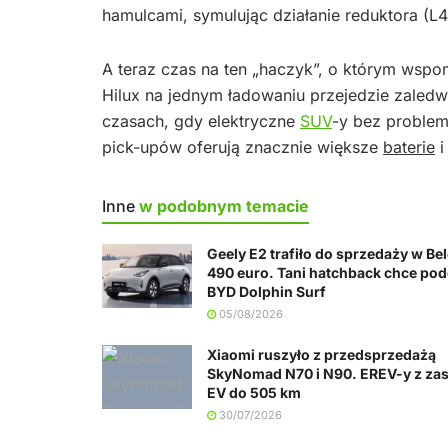
hamulcami, symulując działanie reduktora (L4
A teraz czas na ten „haczyk”, o którym wsp
Hilux na jednym ładowaniu przejedzie zaled
czasach, gdy elektryczne
SUV
-y bez proble
pick-upów oferują znacznie większe
baterie
i
Inne
w podobnym temacie
Geely E2 trafiło do sprzedaży w Bel
490 euro. Tani hatchback chce po
BYD Dolphin Surf
05/08/2026
Xiaomi ruszyło z przedsprzedażą
SkyNomad N70 i N90. EREV-y z za
EV do 505 km
30/07/2026