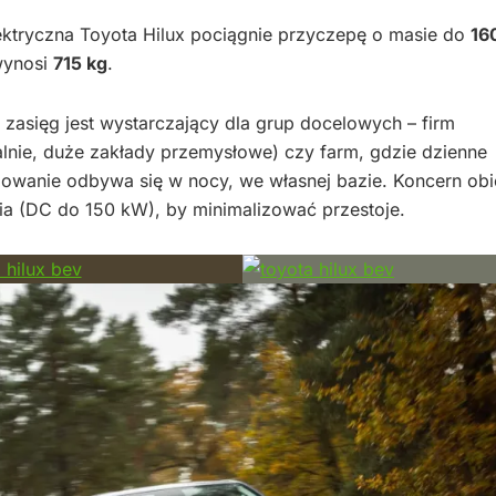
ektryczna Toyota Hilux pociągnie przyczepę o masie do
16
wynosi
715 kg
.
i zasięg jest wystarczający dla grup docelowych – firm
lnie, duże zakłady przemysłowe) czy farm, gdzie dzienne
adowanie odbywa się w nocy, we własnej bazie. Koncern obi
nia (DC do 150 kW), by minimalizować przestoje.