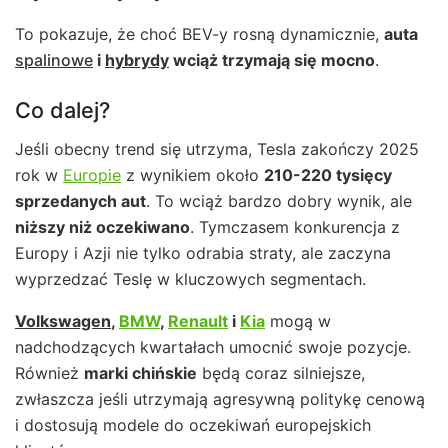
To pokazuje, że choć BEV-y rosną dynamicznie,
auta
spalinowe
i
hybrydy
wciąż trzymają się mocno
.
Co dalej?
Jeśli obecny trend się utrzyma, Tesla zakończy 2025
rok w
Europie
z wynikiem około
210-220 tysięcy
sprzedanych aut
. To wciąż bardzo dobry wynik, ale
niższy niż oczekiwano
. Tymczasem konkurencja z
Europy i Azji nie tylko odrabia straty, ale zaczyna
wyprzedzać Teslę w kluczowych segmentach.
Volkswagen
,
BMW
,
Renault
i
Kia
mogą w
nadchodzących kwartałach umocnić swoje pozycje.
Również
marki chińskie
będą coraz silniejsze,
zwłaszcza jeśli utrzymają agresywną politykę cenową
i dostosują modele do oczekiwań europejskich