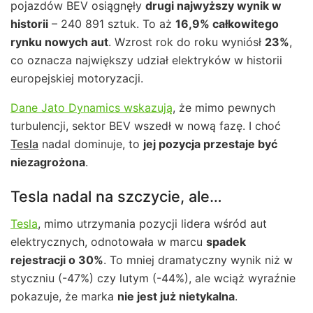
pojazdów BEV osiągnęły
drugi najwyższy wynik w
historii
– 240 891 sztuk. To aż
16,9% całkowitego
rynku nowych aut
. Wzrost rok do roku wyniósł
23%
,
co oznacza największy udział elektryków w historii
europejskiej motoryzacji.
Dane Jato Dynamics wskazują
, że mimo pewnych
turbulencji, sektor BEV wszedł w nową fazę. I choć
Tesla
nadal dominuje, to
jej pozycja przestaje być
niezagrożona
.
Tesla nadal na szczycie, ale…
Tesla
, mimo utrzymania pozycji lidera wśród aut
elektrycznych, odnotowała w marcu
spadek
rejestracji o 30%
. To mniej dramatyczny wynik niż w
styczniu (-47%) czy lutym (-44%), ale wciąż wyraźnie
pokazuje, że marka
nie jest już nietykalna
.