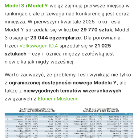
Model 3
i
Model Y
wciąż zajmują pierwsze miejsca w
rankingach, ale przewaga nad konkurencją jest coraz
mniejsza. W pierwszym kwartale 2025 roku
Tesla
Model Y
sprzedała
się w liczbie
29 770 sztuk
, Model
3 osiągnął
23 044 egzemplarze
. Dla porównania,
trzeci
Volkswagen ID.4
sprzedał się w
21 025
sztukach
– czyli różnica między czołówką jest
niewielka jak nigdy wcześniej.
Warto zauważyć, że problemy Tesli wynikają nie tylko
z
ograniczonej dostępności nowego Modelu Y
, ale
także z
niewygodnych tematów wizerunkowych
związanych z
Elonem Muskiem
.