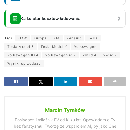
Kalkulator kosztów ładowania
Tagi:
BMW
Europa
KIA
Renault
Tesla
Tesla Model 3
Tesla Model Y
Volkswagen
Volkswagen ID.4
volkswagen id.7
vw id.4
vw id.7
Wyniki sprzedaży
Marcin Tymków
Posiadacz i miłośnik EV od kilku lat. Opowiadam o EV
bez fanatyzmu. Tworzę ze wsparciem AI, by jako One