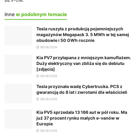
BEV-ów.
Inne
w podobnym temacie
Tesla ruszyła z produkcją pojemniejszych
magazynów Megapack 3. 5 MWh w tej samej
obudowie i 50 GWh rocznie
08/08/2026
Kia PV7 przyłapana z mniejszym kamuflażem.
Duży elektryczny van zbliża się do debiutu
[zdjęcia]
08/08/2026
Tesla przyznała wadę Cybertrucka. PCS z
gwarancją do 8 lat i zwrotami dla właścicieli
08/08/2026
Kia PV5 sprzedała 13 166 aut w pół roku. Ma
już 37 procent rynku małych e-vanów w
Europie
08/08/2026