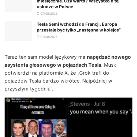
miesięcznie. Czy warto? Wszystko o tej
usłudze w Polsce
07/08/2026
Tesla Semi wchodzi do Francji. Europa
przestaje być tylko „następna w kolejce”
07/08/2026
Teraz ten sam model językowy ma
napędzać nowego
asystenta
głosowego w pojazdach Tesla
. Musk
potwierdził na platformie X, że „Grok trafi do
pojazdów Tesla bardzo wkrótce. Najpóźniej w
przyszłym tygodniu”.