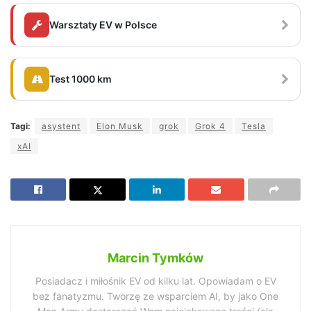
Warsztaty EV w Polsce
Test 1000 km
Tagi:
asystent
Elon Musk
grok
Grok 4
Tesla
xAI
Marcin Tymków
Posiadacz i miłośnik EV od kilku lat. Opowiadam o EV
bez fanatyzmu. Tworzę ze wsparciem AI, by jako One