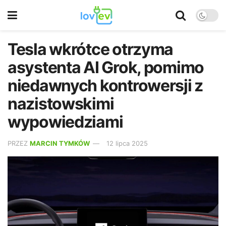
Tesla wkrótce otrzyma
asystenta AI Grok, pomimo
niedawnych kontrowersji z
nazistowskimi
wypowiedziami
PRZEZ
MARCIN TYMKÓW
12 lipca 2025