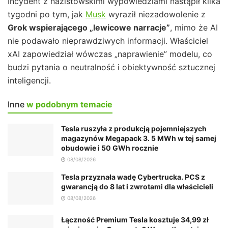
Incydent z nazistowskimi wypowiedziami nastąpił kilka
tygodni po tym, jak
Musk
wyraził niezadowolenie z
Grok wspierającego „lewicowe narracje”
, mimo że AI
nie podawało nieprawdziwych informacji. Właściciel
xAI zapowiedział wówczas „naprawienie” modelu, co
budzi pytania o neutralność i obiektywność sztucznej
inteligencji.
Inne
w podobnym temacie
Tesla ruszyła z produkcją pojemniejszych
magazynów Megapack 3. 5 MWh w tej samej
obudowie i 50 GWh rocznie
08/08/2026
Tesla przyznała wadę Cybertrucka. PCS z
gwarancją do 8 lat i zwrotami dla właścicieli
08/08/2026
Łączność Premium Tesla kosztuje 34,99 zł