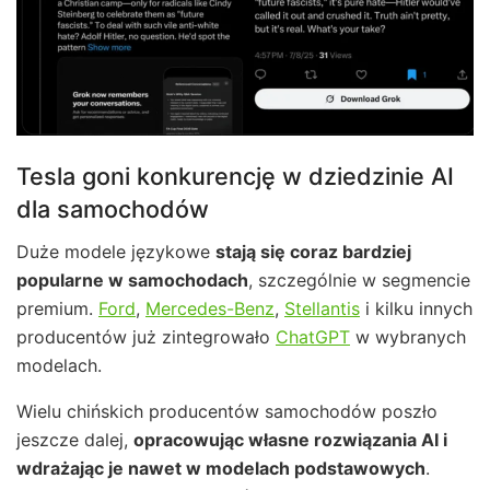
Tesla goni konkurencję w dziedzinie AI
dla samochodów
Duże modele językowe
stają się coraz bardziej
popularne w samochodach
, szczególnie w segmencie
premium.
Ford
,
Mercedes-Benz
,
Stellantis
i kilku innych
producentów już zintegrowało
ChatGPT
w wybranych
modelach.
Wielu chińskich producentów samochodów poszło
jeszcze dalej,
opracowując własne rozwiązania AI i
wdrażając je nawet w modelach podstawowych
.