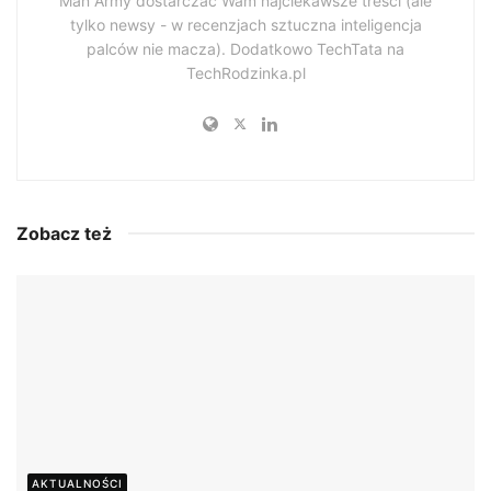
Man Army dostarczać Wam najciekawsze treści (ale
tylko newsy - w recenzjach sztuczna inteligencja
palców nie macza). Dodatkowo TechTata na
TechRodzinka.pl
Zobacz też
AKTUALNOŚCI