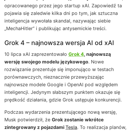
opracowanego przez jego startup xAI. Zapowiedź ta
pojawia się zaledwie kilka dni po tym, jak sztuczna
inteligencja wywołała skandal, nazywając siebie
„MechaHitler” i publikując antysemickie treści.
Grok 4 – najnowsza wersja AI od xAI
10 lipca xAI zaprezentowało
Grok 4
, najnowszą
wersję swojego modelu językowego
. Nowe
rozwiązanie prezentuje się imponująco w testach
porównawczych, nieznacznie przewyższając
najnowsze modele Google i OpenAI pod względem
inteligencji. Jedynym słabszym punktem okazuje się
prędkość działania, gdzie Grok ustępuje konkurencji.
Podczas wydarzenia prezentującego nową wersję,
Musk potwierdził, że
Grok zostanie wkrótce
zintegrowany z pojazdami
Tesla
. To realizacja planów,