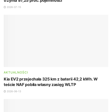
trzyma 97,25 proc. pojemności
2026-07-15
AKTUALNOŚCI
Kia EV2 przejechała 325 km z baterii 42,2 kWh. W
teście NAF pobiła własny zasięg WLTP
2026-06-13