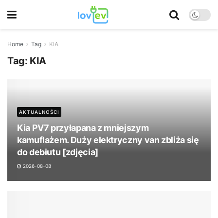
Home
Tag
KIA
Tag:
KIA
AKTUALNOŚCI
Kia PV7 przyłapana z mniejszym
kamuflażem. Duży elektryczny van zbliża się
do debiutu [zdjęcia]
2026-08-08