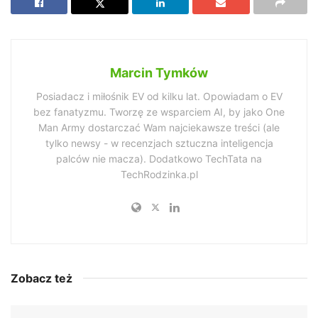
Marcin Tymków
Posiadacz i miłośnik EV od kilku lat. Opowiadam o EV
bez fanatyzmu. Tworzę ze wsparciem AI, by jako One
Man Army dostarczać Wam najciekawsze treści (ale
tylko newsy - w recenzjach sztuczna inteligencja
palców nie macza). Dodatkowo TechTata na
TechRodzinka.pl
Zobacz też