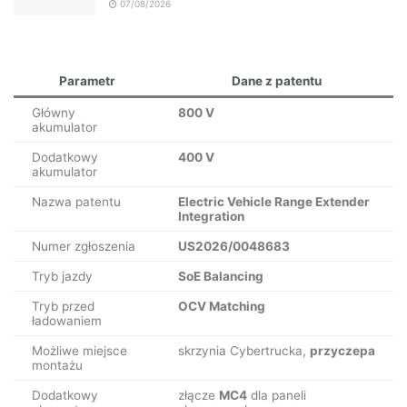
07/08/2026
Parametr
Dane z patentu
Główny
800 V
akumulator
Dodatkowy
400 V
akumulator
Nazwa patentu
Electric Vehicle Range Extender
Integration
Numer zgłoszenia
US2026/0048683
Tryb jazdy
SoE Balancing
Tryb przed
OCV Matching
ładowaniem
Możliwe miejsce
skrzynia Cybertrucka,
przyczepa
montażu
Dodatkowy
złącze
MC4
dla paneli