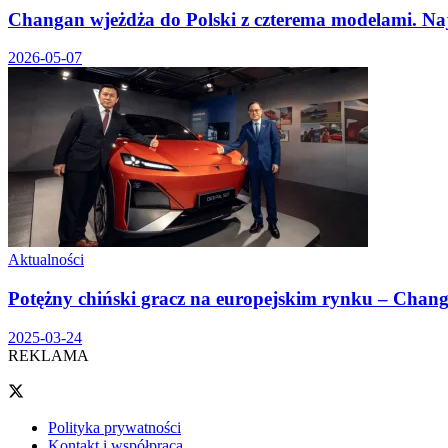
Changan wjeżdża do Polski z czterema modelami. Najw
2026-05-07
Aktualności
Potężny chiński gracz na europejskim rynku – Chan
2025-03-24
REKLAMA
Polityka prywatności
Kontakt i współpraca