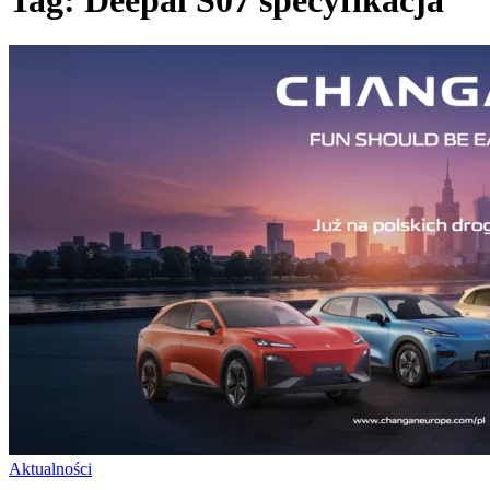
Tag:
Deepal S07 specyfikacja
Aktualności