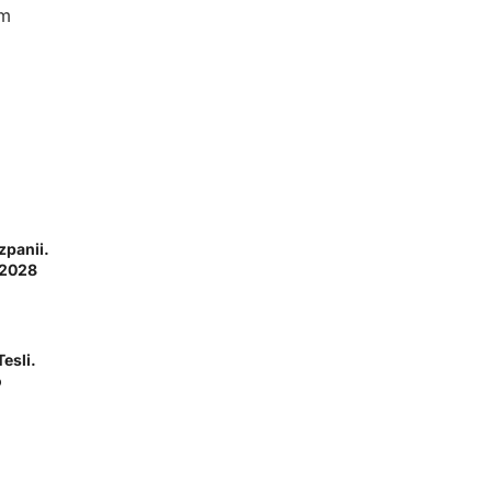
ym
zpanii.
 2028
esli.
o