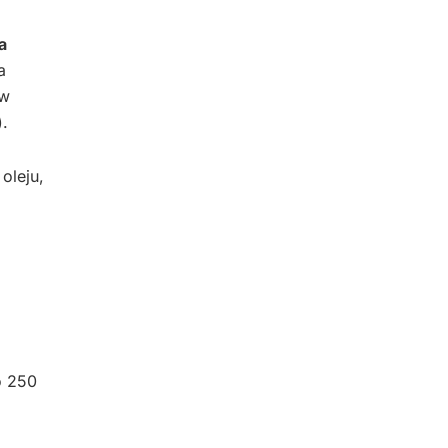
a
a
 w
).
oleju,
o 250