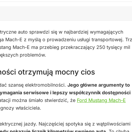
ktryczne auto sprawdzi się w najbardziej wymagających
 Mach-E z myślą o prowadzeniu usługi transportowej. Trz
stang Mach-E ma przebieg przekraczający 250 tysięcy mil 
większych problemów.
ności otrzymują mocny cios
ać szansę elektromobilności.
Jego główne argumenty to
wymagania serwisowe i lepszy współczynnik dostępności
oatacji można śmiało stwierdzić, że
Ford Mustang Mach-E
gnozy właściciela.
ktrycznej jazdy. Najczęściej spotyka się z wątpliwościami
edy pokazuje licznik kilometrów swojego auta
. To chyba