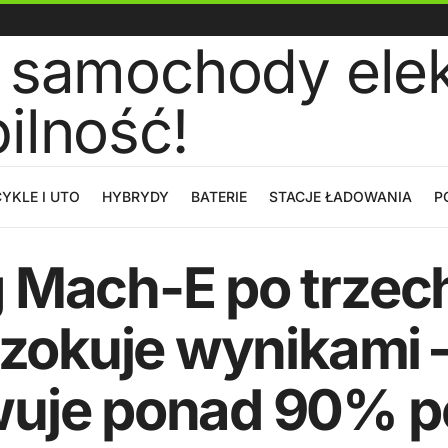
YKLE I UTO
HYBRYDY
BATERIE
STACJE ŁADOWANIA
P
 Mach-E po trzech
szokuje wynikami –
wuje ponad 90% p