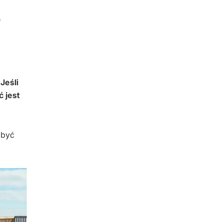
e
.
Jeśli
 jest
być