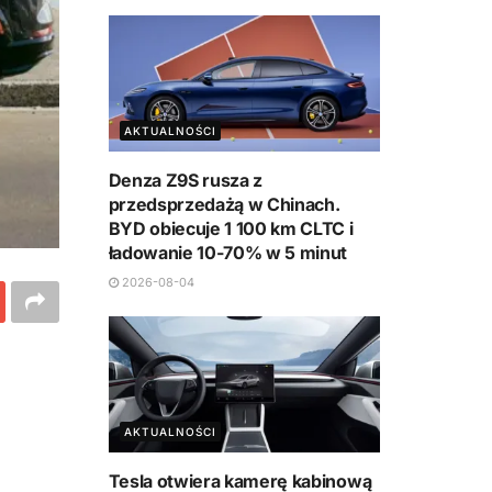
AKTUALNOŚCI
Denza Z9S rusza z
przedsprzedażą w Chinach.
BYD obiecuje 1 100 km CLTC i
ładowanie 10-70% w 5 minut
2026-08-04
AKTUALNOŚCI
Tesla otwiera kamerę kabinową