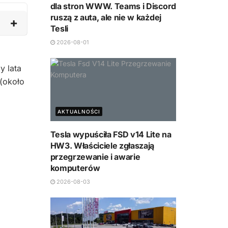
dla stron WWW. Teams i Discord
ruszą z auta, ale nie w każdej
Tesli
2026-08-01
y lata
(około
AKTUALNOŚCI
Tesla wypuściła FSD v14 Lite na
HW3. Właściciele zgłaszają
przegrzewanie i awarie
komputerów
2026-08-03