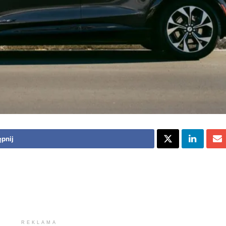
pnij
REKLAMA