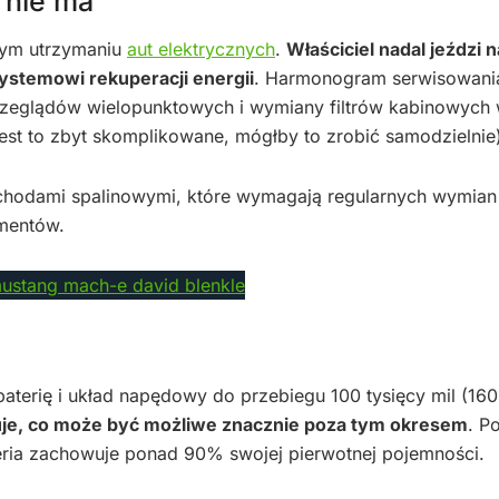
 nie ma
nym utrzymaniu
aut elektrycznych
.
Właściciel nadal jeździ n
ystemowi rekuperacji energii
. Harmonogram serwisowani
przeglądów wielopunktowych i wymiany filtrów kabinowych
jest to zbyt skomplikowane, mógłby to zrobić samodzielnie
hodami spalinowymi, które wymagają regularnych wymian 
ementów.
baterię i układ napędowy do przebiegu 100 tysięcy mil (160
uje, co może być możliwe znacznie poza tym okresem
. P
teria zachowuje ponad 90% swojej pierwotnej pojemności.