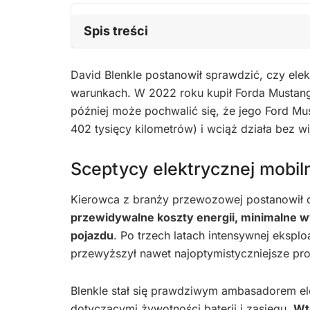
Spis treści
David Blenkle postanowił sprawdzić, czy ele
warunkach. W 2022 roku kupił Forda Mustanga
później może pochwalić się, że jego Ford Mu
402 tysięcy kilometrów) i wciąż działa bez 
Sceptycy elektrycznej mobil
Kierowca z branży przewozowej postanowił d
przewidywalne koszty energii, minimalne 
pojazdu
. Po trzech latach intensywnej ekspl
przewyższył nawet najoptymistyczniejsze pro
Blenkle stał się prawdziwym ambasadorem ele
dotyczącymi żywotności baterii i zasięgu.
Wt