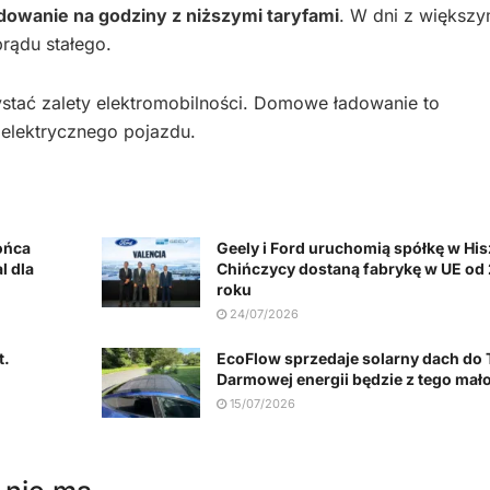
dowanie na godziny z niższymi taryfami
. W dni z większ
rądu stałego.
stać zalety elektromobilności. Domowe ładowanie to
 elektrycznego pojazdu.
ońca
Geely i Ford uruchomią spółkę w His
l dla
Chińczycy dostaną fabrykę w UE od
roku
24/07/2026
t.
EcoFlow sprzedaje solarny dach do T
Darmowej energii będzie z tego mał
15/07/2026