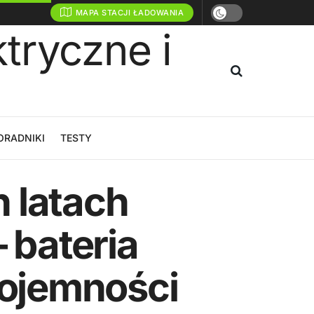
MAPA STACJI ŁADOWANIA
ORADNIKI
TESTY
 latach
 bateria
ojemności