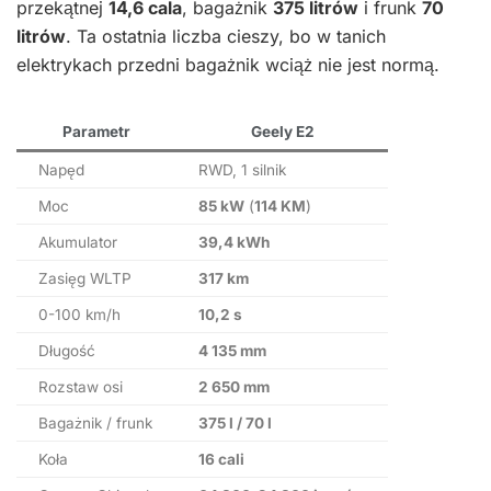
przekątnej
14,6 cala
, bagażnik
375 litrów
i frunk
70
litrów
. Ta ostatnia liczba cieszy, bo w tanich
elektrykach przedni bagażnik wciąż nie jest normą.
Parametr
Geely E2
Napęd
RWD, 1 silnik
Moc
85 kW
(
114 KM
)
Akumulator
39,4 kWh
Zasięg WLTP
317 km
0-100 km/h
10,2 s
Długość
4 135 mm
Rozstaw osi
2 650 mm
Bagażnik / frunk
375 l / 70 l
Koła
16 cali