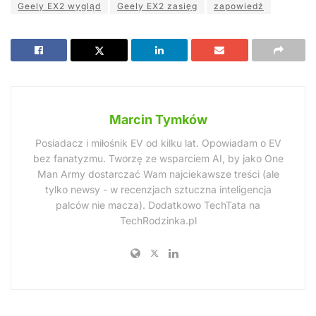
Geely EX2 wygląd
Geely EX2 zasięg
zapowiedź
Marcin Tymków
Posiadacz i miłośnik EV od kilku lat. Opowiadam o EV
bez fanatyzmu. Tworzę ze wsparciem AI, by jako One
Man Army dostarczać Wam najciekawsze treści (ale
tylko newsy - w recenzjach sztuczna inteligencja
palców nie macza). Dodatkowo TechTata na
TechRodzinka.pl