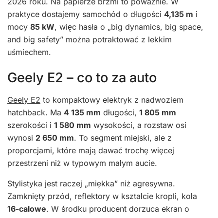
2026 roku. Na papierze brzmi to poważnie. W
praktyce dostajemy samochód o długości
4,135 m
i
mocy
85 kW
, więc hasła o „big dynamics, big space,
and big safety” można potraktować z lekkim
uśmiechem.
Geely E2 – co to za auto
Geely E2
to kompaktowy elektryk z nadwoziem
hatchback. Ma
4 135 mm
długości,
1 805 mm
szerokości i
1 580 mm
wysokości, a rozstaw osi
wynosi
2 650 mm
. To segment miejski, ale z
proporcjami, które mają dawać trochę więcej
przestrzeni niż w typowym małym aucie.
Stylistyka jest raczej „miękka” niż agresywna.
Zamknięty przód, reflektory w kształcie kropli, koła
16-calowe
. W środku producent dorzuca ekran o