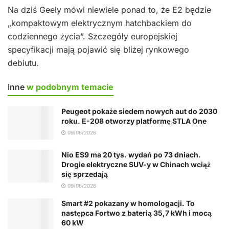
Na dziś Geely mówi niewiele ponad to, że E2 będzie
„kompaktowym elektrycznym hatchbackiem do
codziennego życia”. Szczegóły europejskiej
specyfikacji mają pojawić się bliżej rynkowego
debiutu.
Inne
w podobnym temacie
Peugeot pokaże siedem nowych aut do 2030
roku. E-208 otworzy platformę STLA One
09/08/2026
Nio ES9 ma 20 tys. wydań po 73 dniach.
Drogie elektryczne SUV-y w Chinach wciąż
się sprzedają
09/08/2026
Smart #2 pokazany w homologacji. To
następca Fortwo z baterią 35,7 kWh i mocą
60 kW