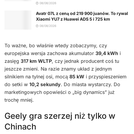
08/08/2026
Avatr 07L z ceną od 219 900 juanów. To rywal
Xiaomi YU7 z Huawei ADS 5 i 725 km
08/08/2026
To ważne, bo właśnie wtedy zobaczymy, czy
europejska wersja zachowa akumulator
39,4 kWh
i
zasięg
317 km WLTP
, czy jednak producent coś tu
jeszcze zmieni. Na razie znamy układ z jednym
silnikiem na tylnej osi, mocą
85 kW
i przyspieszeniem
do setki w
10,2 sekundy
. Do miasta wystarczy. Do
marketingowych opowieści o „big dynamics” już
trochę mniej.
Geely gra szerzej niż tylko w
Chinach