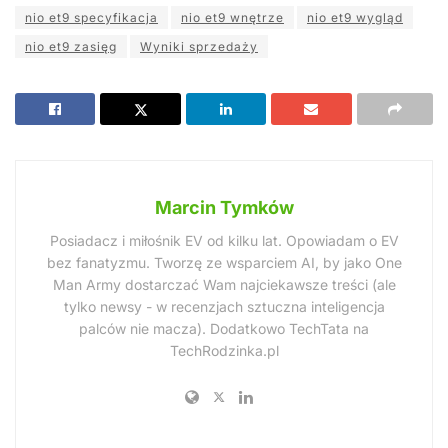
nio et9 specyfikacja
nio et9 wnętrze
nio et9 wygląd
nio et9 zasięg
Wyniki sprzedaży
Marcin Tymków
Posiadacz i miłośnik EV od kilku lat. Opowiadam o EV
bez fanatyzmu. Tworzę ze wsparciem AI, by jako One
Man Army dostarczać Wam najciekawsze treści (ale
tylko newsy - w recenzjach sztuczna inteligencja
palców nie macza). Dodatkowo TechTata na
TechRodzinka.pl