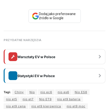
Dodaj jako preferowane
źródło w Google
PRZYDATNE NARZĘDZIA
Warsztaty EV w Polsce
Statystyki EV w Polsce
Tagi:
Chiny
Nio
nio ec6
nio es6
Nio ES8
nio et5
nio et7
Nio ET9
nio et9 bateria
nio et9 cena
nio et9 kierownica
nio et9 moc