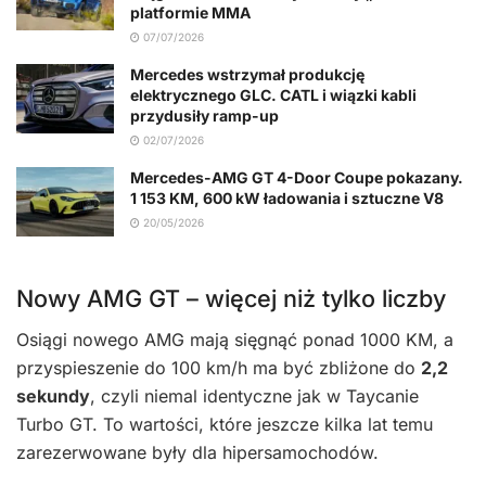
platformie MMA
07/07/2026
Mercedes wstrzymał produkcję
elektrycznego GLC. CATL i wiązki kabli
przydusiły ramp-up
02/07/2026
Mercedes-AMG GT 4-Door Coupe pokazany.
1 153 KM, 600 kW ładowania i sztuczne V8
20/05/2026
Nowy AMG GT – więcej niż tylko liczby
Osiągi nowego AMG mają sięgnąć ponad 1000 KM, a
przyspieszenie do 100 km/h ma być zbliżone do
2,2
sekundy
, czyli niemal identyczne jak w Taycanie
Turbo GT. To wartości, które jeszcze kilka lat temu
zarezerwowane były dla hipersamochodów.