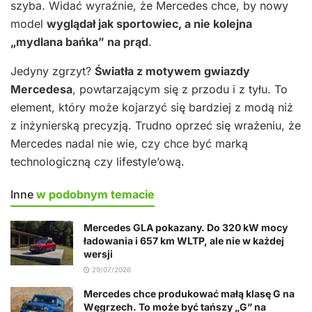
szyba. Widać wyraźnie, że Mercedes chce, by nowy
model
wyglądał jak sportowiec, a nie kolejna
„mydlana bańka” na prąd
.
Jedyny zgrzyt?
Światła z motywem gwiazdy
Mercedesa
, powtarzającym się z przodu i z tyłu. To
element, który może kojarzyć się bardziej z modą niż
z inżynierską precyzją. Trudno oprzeć się wrażeniu, że
Mercedes nadal nie wie, czy chce być marką
technologiczną czy lifestyle’ową.
Inne
w podobnym temacie
Mercedes GLA pokazany. Do 320 kW mocy
ładowania i 657 km WLTP, ale nie w każdej
wersji
29/07/2026
Mercedes chce produkować małą klasę G na
Węgrzech. To może być tańszy „G” na