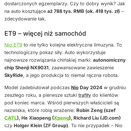
dostarczonych egzemplarzy. Czy to dobry wynik? Jak
na auto kosztujące
aż 788 tys. RMB (ok. 418 tys. zł)
–
zdecydowanie tak.
ET9 – więcej niż samochód
Nio ET9
to nie tylko kolejna elektryczna limuzyna. To
technologiczny pokaz siły. Auto wykorzystuje
najnowsze rozwiązania chińskiej marki:
autonomiczny
chip Shenji NX9031
, zaawansowane zawieszenie
SkyRide
, a jego produkcja to niemal ręczna robota.
Model zadebiutował podczas
Nio
Day 2024
w grudniu
zeszłego roku, a pierwsze sztuki
trafiły
do klientów
pod koniec marca. Wśród pierwszych właścicieli są
nazwiska, które robią wrażenie:
Robin Zeng (szef
CATL
), He Xiaopeng (
Xpeng
), Richard Liu (JD.com)
czy
Holger Klein (ZF Group)
. To nie przypadek – Nio