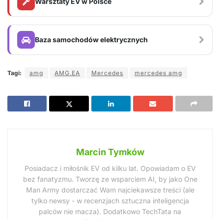
Warsztaty EV w Polsce
Baza samochodów elektrycznych
Tagi:
amg
AMG.EA
Mercedes
mercedes amg
Marcin Tymków
Posiadacz i miłośnik EV od kilku lat. Opowiadam o EV
bez fanatyzmu. Tworzę ze wsparciem AI, by jako One
Man Army dostarczać Wam najciekawsze treści (ale
tylko newsy - w recenzjach sztuczna inteligencja
palców nie macza). Dodatkowo TechTata na