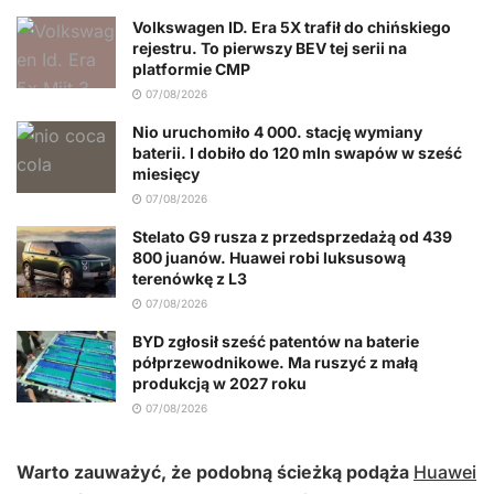
Volkswagen ID. Era 5X trafił do chińskiego
rejestru. To pierwszy BEV tej serii na
platformie CMP
07/08/2026
Nio uruchomiło 4 000. stację wymiany
baterii. I dobiło do 120 mln swapów w sześć
miesięcy
07/08/2026
Stelato G9 rusza z przedsprzedażą od 439
800 juanów. Huawei robi luksusową
terenówkę z L3
07/08/2026
BYD zgłosił sześć patentów na baterie
półprzewodnikowe. Ma ruszyć z małą
produkcją w 2027 roku
07/08/2026
Warto zauważyć, że podobną ścieżką podąża
Huawei