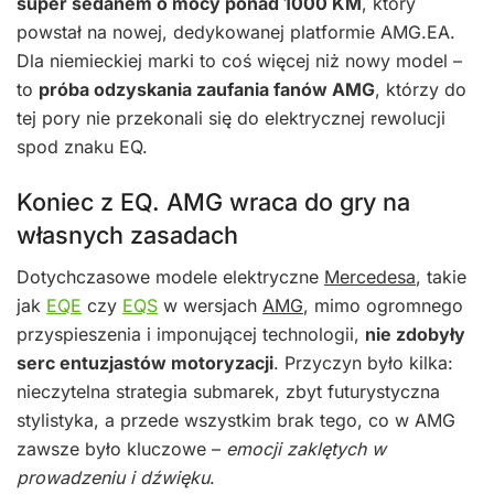
super sedanem o mocy ponad 1000 KM
, który
powstał na nowej, dedykowanej platformie AMG.EA.
Dla niemieckiej marki to coś więcej niż nowy model –
to
próba odzyskania zaufania fanów AMG
, którzy do
tej pory nie przekonali się do elektrycznej rewolucji
spod znaku EQ.
Koniec z EQ. AMG wraca do gry na
własnych zasadach
Dotychczasowe modele elektryczne
Mercedesa
, takie
jak
EQE
czy
EQS
w wersjach
AMG
, mimo ogromnego
przyspieszenia i imponującej technologii,
nie zdobyły
serc entuzjastów motoryzacji
. Przyczyn było kilka:
nieczytelna strategia submarek, zbyt futurystyczna
stylistyka, a przede wszystkim brak tego, co w AMG
zawsze było kluczowe –
emocji zaklętych w
prowadzeniu i dźwięku
.