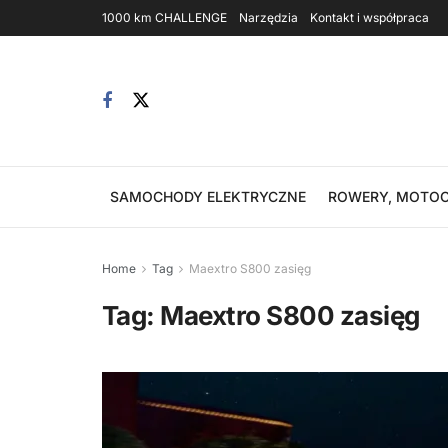
1000 km CHALLENGE
Narzędzia
Kontakt i współpraca
SAMOCHODY ELEKTRYCZNE
ROWERY, MOTOC
Home
Tag
Maextro S800 zasięg
Tag:
Maextro S800 zasięg