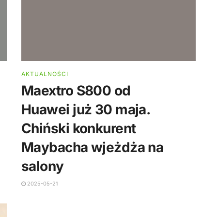
AKTUALNOŚCI
Maextro S800 od
Huawei już 30 maja.
Chiński konkurent
Maybacha wjeżdża na
salony
2025-05-21