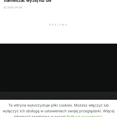
namieszać wyżej niż G9
2026-04-09
REKLAMA
Ta witryna wykorzystuje pliki cookies. Możesz włączyć lub
wyłączyć ich obsługę w ustawieniach swojej przeglądarki. Więcej
Polityka prywatności
Kontakt i współpraca
informacji znajdziesz w naszej
Polityce prywatności
.