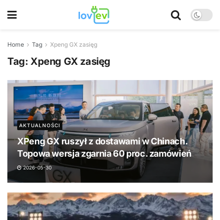
Home
Tag
Xpeng GX zasięg
Tag:
Xpeng GX zasięg
AKTUALNOŚCI
XPeng GX ruszył z dostawami w Chinach.
Topowa wersja zgarnia 60 proc. zamówień
2026-05-30