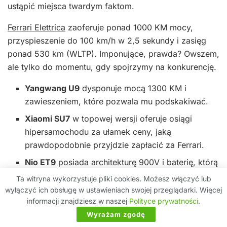
ustąpić miejsca twardym faktom.
Ferrari Elettrica
zaoferuje ponad 1000 KM mocy,
przyspieszenie do 100 km/h w 2,5 sekundy i zasięg
ponad 530 km (WLTP). Imponujące, prawda? Owszem,
ale tylko do momentu, gdy spojrzymy na konkurencję.
Yangwang U9
dysponuje mocą 1300 KM i
zawieszeniem, które pozwala mu podskakiwać.
Xiaomi SU7
w topowej wersji oferuje osiągi
hipersamochodu za ułamek ceny, jaką
prawdopodobnie przyjdzie zapłacić za Ferrari.
Nio ET9
posiada architekturę 900V i baterię, którą
można wymienić na stacji w 3 minuty.
Ta witryna wykorzystuje pliki cookies. Możesz włączyć lub
wyłączyć ich obsługę w ustawieniach swojej przeglądarki. Więcej
BYD
już dziś oferuje pojazdy z technologią, o
informacji znajdziesz w naszej
Polityce prywatności
.
której europejscy producenci dopiero zaczynają
Wyrażam zgodę
mówić.