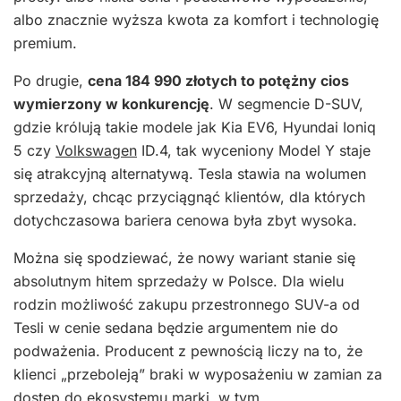
albo znacznie wyższa kwota za komfort i technologię
premium.
Po drugie,
cena 184 990 złotych to potężny cios
wymierzony w konkurencję
. W segmencie D-SUV,
gdzie królują takie modele jak Kia EV6, Hyundai Ioniq
5 czy
Volkswagen
ID.4, tak wyceniony Model Y staje
się atrakcyjną alternatywą. Tesla stawia na wolumen
sprzedaży, chcąc przyciągnąć klientów, dla których
dotychczasowa bariera cenowa była zbyt wysoka.
Można się spodziewać, że nowy wariant stanie się
absolutnym hitem sprzedaży w Polsce. Dla wielu
rodzin możliwość zakupu przestronnego SUV-a od
Tesli w cenie sedana będzie argumentem nie do
podważenia. Producent z pewnością liczy na to, że
klienci „przeboleją” braki w wyposażeniu w zamian za
dostęp do ekosystemu marki, w tym