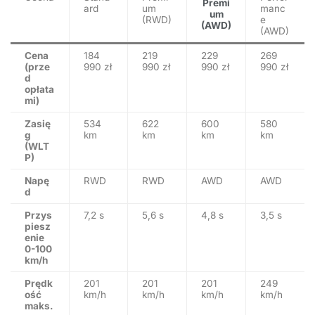
Premi
ard
um
manc
um
(RWD)
e
(AWD)
(AWD)
Cena
184
219
229
269
(prze
990 zł
990 zł
990 zł
990 zł
d
opłata
mi)
Zasię
534
622
600
580
g
km
km
km
km
(WLT
P)
Napę
RWD
RWD
AWD
AWD
d
Przys
7,2 s
5,6 s
4,8 s
3,5 s
piesz
enie
0-100
km/h
Prędk
201
201
201
249
ość
km/h
km/h
km/h
km/h
maks.