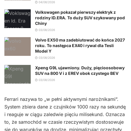
04/08/2026
Volkswagen pokazał pierwszy elektryk z
rodziny ID.ERA. To duży SUV szykowany pod
Chiny
03/08/2026
Volvo EX50 ma zadebiutować do końca 2027
roku. To następca EX40 i rywal dla Tesli
Model Y
03/08/2026
Xpeng G9L ujawniony. Duży, pięcioosobowy
SUV na 800 V i z EREV obok czystego BEV
03/08/2026
Ferrari nazywa to „w pełni aktywnymi narożnikami”.
System zbiera dane z czujników 1000 razy na sekundę
i reaguje w ciągu zaledwie pięciu milisekund. Oznacza
to, że samochód w czasie rzeczywistym dostosowuje
się do warunków na drodze, minimalizując przechyły