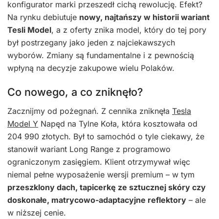
konfigurator marki przeszedł cichą rewolucję. Efekt?
Na rynku debiutuje
nowy, najtańszy w historii wariant
Tesli Model
, a z oferty znika model, który do tej pory
był postrzegany jako jeden z najciekawszych
wyborów. Zmiany są fundamentalne i z pewnością
wpłyną na decyzje zakupowe wielu Polaków.
Co nowego, a co zniknęło?
Zacznijmy od pożegnań. Z cennika zniknęła
Tesla
Model Y
Napęd na Tylne Koła, która kosztowała od
204 990 złotych. Był to samochód o tyle ciekawy, że
stanowił wariant Long Range z programowo
ograniczonym zasięgiem. Klient otrzymywał więc
niemal pełne wyposażenie wersji premium – w tym
przeszklony dach, tapicerkę ze sztucznej skóry czy
doskonałe, matrycowo-adaptacyjne reflektory
– ale
w niższej cenie.