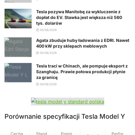
Tesla pozywa Manitobę za wykluczenie z
dopłat do EV. Stawka jest większa niż 560
tys. dolarów
05/08/2026
Agata zbuduje huby ładowania z EDRI. Nawet
400 kW przy sklepach meblowych
05/08/2026
Tesla traci w Chinach, ale pompuje eksport z
Szanghaju. Prawie połowa produkcji płynie
za granicę
04/08/2026
Porównanie specyfikacji Tesla Model Y
Cecha
Stand
Premi
Perfor