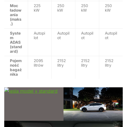
Moc
225
250
250
250
ładow
kW
kW
kW
kW
ania
(maks
.)
Syste
Autopi
Autopil
Autopil
Autopil
m
lot
ot
ot
ot
ADAS
(stand
ard)
Pojem
2095
2152
2152
2152
ność
litrów
litry
litry
litry
bagaż
nika