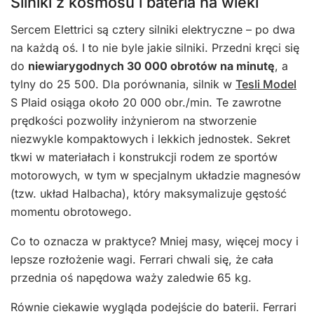
Silniki z kosmosu i bateria na wieki
Sercem Elettrici są cztery silniki elektryczne – po dwa
na każdą oś. I to nie byle jakie silniki. Przedni kręci się
do
niewiarygodnych 30 000 obrotów na minutę
, a
tylny do 25 500. Dla porównania, silnik w
Tesli Model
S Plaid osiąga około 20 000 obr./min. Te zawrotne
prędkości pozwoliły inżynierom na stworzenie
niezwykle kompaktowych i lekkich jednostek. Sekret
tkwi w materiałach i konstrukcji rodem ze sportów
motorowych, w tym w specjalnym układzie magnesów
(tzw. układ Halbacha), który maksymalizuje gęstość
momentu obrotowego.
Co to oznacza w praktyce? Mniej masy, więcej mocy i
lepsze rozłożenie wagi. Ferrari chwali się, że cała
przednia oś napędowa waży zaledwie 65 kg.
Równie ciekawie wygląda podejście do baterii. Ferrari