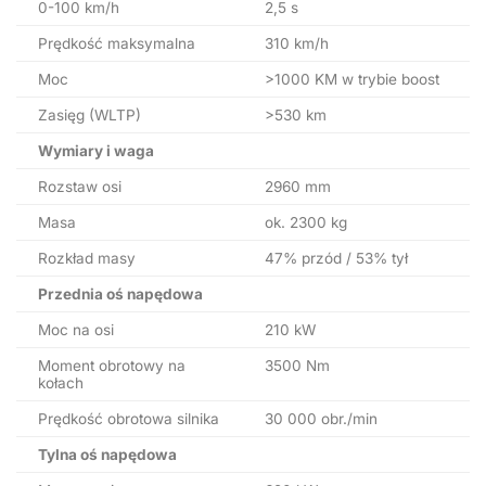
0-100 km/h
2,5 s
Prędkość maksymalna
310 km/h
Moc
>1000 KM w trybie boost
Zasięg (WLTP)
>530 km
Wymiary i waga
Rozstaw osi
2960 mm
Masa
ok. 2300 kg
Rozkład masy
47% przód / 53% tył
Przednia oś napędowa
Moc na osi
210 kW
Moment obrotowy na
3500 Nm
kołach
Prędkość obrotowa silnika
30 000 obr./min
Tylna oś napędowa