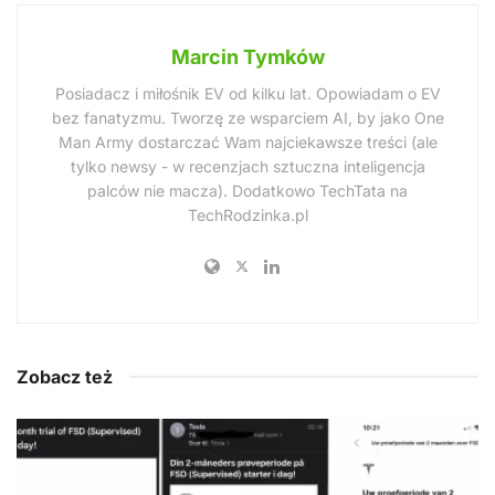
Marcin Tymków
Posiadacz i miłośnik EV od kilku lat. Opowiadam o EV
bez fanatyzmu. Tworzę ze wsparciem AI, by jako One
Man Army dostarczać Wam najciekawsze treści (ale
tylko newsy - w recenzjach sztuczna inteligencja
palców nie macza). Dodatkowo TechTata na
TechRodzinka.pl
Zobacz też