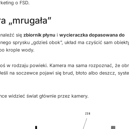
keting o FSD.
ra „mrugała”
naleźć się
zbiornik płynu
i
wycieraczka dopasowana do
znego sprysku „gdzieś obok”, układ ma czyścić sam obiek
lbo krople wody.
coś w rodzaju powieki. Kamera ma sama rozpoznać, że obr
eśli na soczewce pojawi się brud, błoto albo deszcz, sys
hce widzieć świat głównie przez kamery.