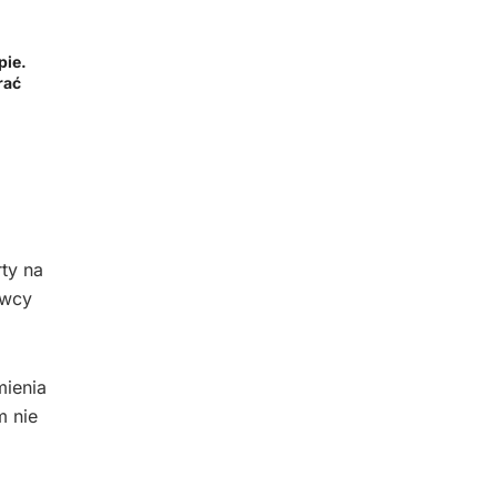
pie.
rać
ty na
owcy
mienia
m nie