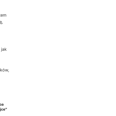
utem
ę,
 jak
aków,
pa
jce”