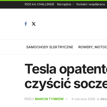
1000 km CHALLENGE
Narzędzia
Kontakt i współpraca
SAMOCHODY ELEKTRYCZNE
ROWERY, MOTOC
Tesla opaten
czyścić socze
PRZEZ
MARCIN TYMKÓW
4 czerwca 2026
w
Akt