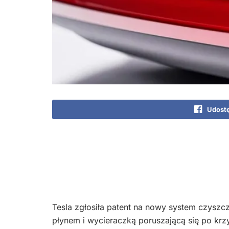
Udostę
Tesla zgłosiła patent na nowy system czyszc
płynem i wycieraczką poruszającą się po krzyw