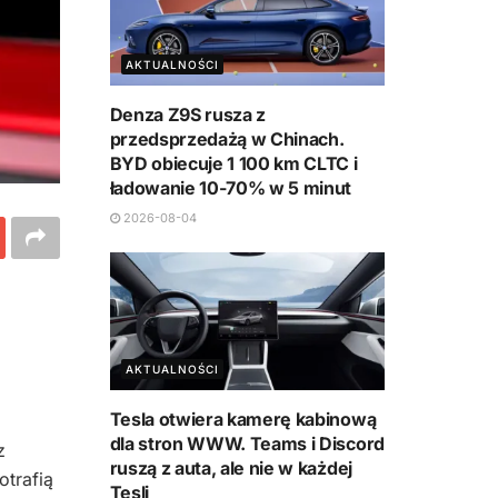
AKTUALNOŚCI
Denza Z9S rusza z
przedsprzedażą w Chinach.
BYD obiecuje 1 100 km CLTC i
ładowanie 10-70% w 5 minut
2026-08-04
AKTUALNOŚCI
Tesla otwiera kamerę kabinową
dla stron WWW. Teams i Discord
z
ruszą z auta, ale nie w każdej
otrafią
Tesli