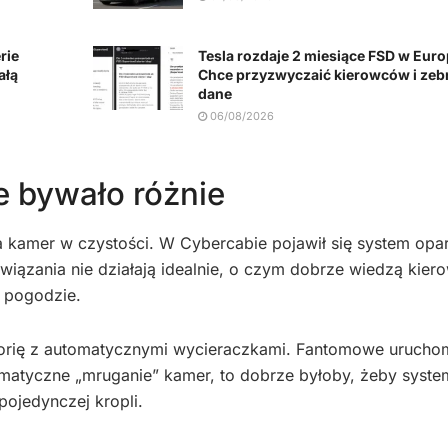
rie
Tesla rozdaje 2 miesiące FSD w Euro
ałą
Chce przyzwyczaić kierowców i zeb
dane
06/08/2026
e bywało różnie
a kamer w czystości. W Cybercabie pojawił się system opar
iązania nie działają idealnie, o czym dobrze wiedzą kier
j pogodzie.
storię z automatycznymi wycieraczkami. Fantomowe urucho
omatyczne „mruganie” kamer, to dobrze byłoby, żeby syste
pojedynczej kropli.