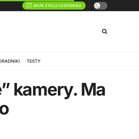
MAPA STACJI ŁADOWANIA
ORADNIKI
TESTY
e” kamery. Ma
ko