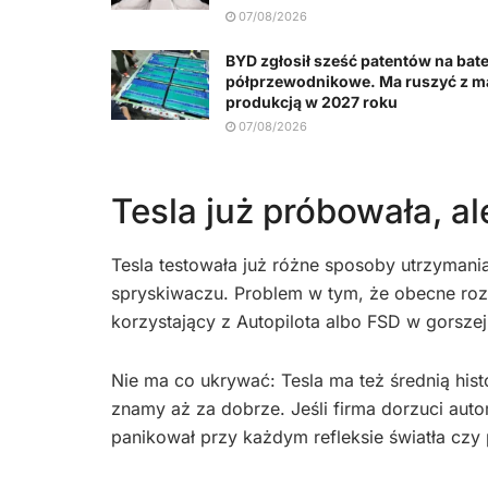
07/08/2026
BYD zgłosił sześć patentów na bate
półprzewodnikowe. Ma ruszyć z m
produkcją w 2027 roku
07/08/2026
Tesla już próbowała, al
Tesla testowała już różne sposoby utrzymani
spryskiwaczu. Problem w tym, że obecne rozw
korzystający z Autopilota albo FSD w gorsze
Nie ma co ukrywać: Tesla ma też średnią hi
znamy aż za dobrze. Jeśli firma dorzuci aut
panikował przy każdym refleksie światła czy 