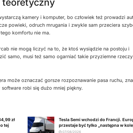
e teoretyczny
wystarczą kamery i komputer, bo człowiek też prowadzi a
cze powieki, odruch mrugania i zwykle sam przeciera szyb
 tego komfortu nie ma.
cab nie mogą liczyć na to, że ktoś wysiądzie na postoju i
zić samo, musi też samo ogarniać takie przyziemne rzeczy
mera może oznaczać gorsze rozpoznawanie pasa ruchu, zn
software robi się dużo mniej piękny.
4,99 zł
Tesla Semi wchodzi do Francji. Euro
o tej
przestaje być tylko „następna w kole
07/08/2026