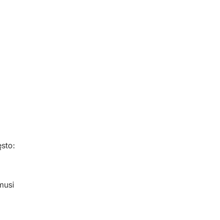
sto:
musi