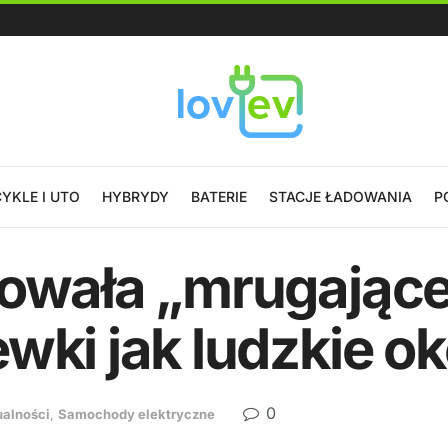
YKLE I UTO
HYBRYDY
BATERIE
STACJE ŁADOWANIA
P
towała „mrugając
wki jak ludzkie o
0
ualności
,
Samochody elektryczne