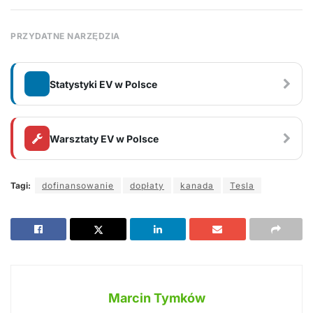
PRZYDATNE NARZĘDZIA
Statystyki EV w Polsce
Warsztaty EV w Polsce
Tagi:
dofinansowanie
dopłaty
kanada
Tesla
Marcin Tymków