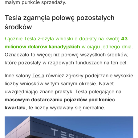
małym punkcie sprzedaży.
Tesla zgarnęła połowę pozostałych
środków
Łącznie Tesla złożyła wnioski o dopłaty na kwotę
43
milionów dolarów kanadyjskich
w ciągu jednego dnia
.
Oznaczało to więcej niż połowę wszystkich środków,
które pozostały w rządowych funduszach na ten cel.
Inne salony
Tesla
również zgłosiły podejrzanie wysokie
liczby wniosków w tym samym okresie. Nawet
uwzględniając znane praktyki Tesla polegające na
masowym dostarczaniu pojazdów pod koniec
kwartału
, te liczby wydawały się nierealne.