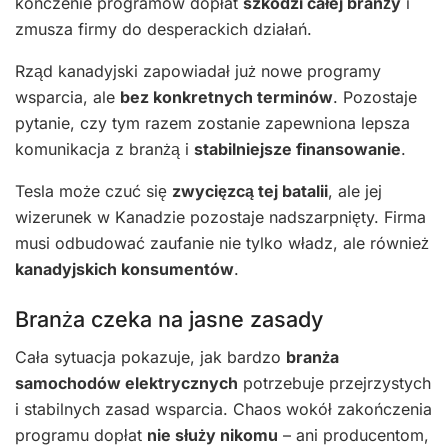
kończenie programów dopłat
szkodzi całej branży
i
zmusza firmy do desperackich działań.
Rząd kanadyjski zapowiadał już nowe programy
wsparcia, ale
bez konkretnych terminów
. Pozostaje
pytanie, czy tym razem zostanie zapewniona lepsza
komunikacja z branżą i
stabilniejsze finansowanie
.
Tesla może czuć się
zwycięzcą tej batalii
, ale jej
wizerunek w Kanadzie pozostaje nadszarpnięty. Firma
musi odbudować zaufanie nie tylko władz, ale również
kanadyjskich konsumentów
.
Branża czeka na jasne zasady
Cała sytuacja pokazuje, jak bardzo
branża
samochodów elektrycznych
potrzebuje przejrzystych
i stabilnych zasad wsparcia. Chaos wokół zakończenia
programu dopłat
nie służy nikomu
– ani producentom,