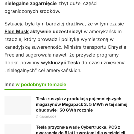
nielegalne zagarnięcie
zbyt dużej części
ograniczonych środków.
Sytuacja była tym bardziej drażliwa, że w tym czasie
Elon Musk
aktywnie uczestniczył
w amerykańskim
rządzie, który prowadził politykę wymierzoną w
kanadyjską suwerenność. Ministra transportu Chrystia
Freeland sugerowała nawet, że przyszłe programy
dopłat powinny
wykluczyć Tesla
do czasu zniesienia
„nielegalnych” ceł amerykańskich.
Inne
w podobnym temacie
Tesla ruszyła z produkcją pojemniejszych
magazynów Megapack 3. 5 MWh w tej samej
obudowie i 50 GWh rocznie
08/08/2026
Tesla przyznała wadę Cybertrucka. PCS z
gwarancją do 8 lat i zwrotami dla właścicieli