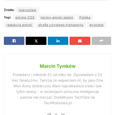
Źródło:
tuwrocław
Tagi:
emisja CO2
normy emisji spalin
Polska
redukcja emisji
strefa czystego transportu
wrocław
Marcin Tymków
Posiadacz i miłośnik EV od kilku lat. Opowiadam o EV
bez fanatyzmu. Tworzę ze wsparciem AI, by jako One
Man Army dostarczać Wam najciekawsze treści (ale
tylko newsy - w recenzjach sztuczna inteligencja
palców nie macza). Dodatkowo TechTata na
TechRodzinka.pl