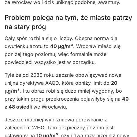
że Wrocław woli dziś uniknąć podobnej awantury.
Problem polega na tym, że miasto patrzy
na stary próg
Cały spór rozbija się o liczby. Obecna norma dla
dwutlenku azotu to
40 µg/m³
. Wrocław mieści się
poniżej tego poziomu, więc formalnie może
powiedzieć: wszystko jest w porządku.
Tyle że od 2030 roku zacznie obowiązywać nowa
unijna dyrektywa AAQD, która obniży limit do
20
µg/m³
. I tu obraz robi się dużo mniej wygodny, bo
przy takim progu przekroczenia pojawiłyby się na
40
z 48 osiedli
we Wrocławiu.
Jeszcze mocniej wybrzmiewa porównanie z
zaleceniem WHO. Tam bezpieczny poziom jest
ustawiony na
10 µg/m³
, czyli dwa razy niżej niż nowy