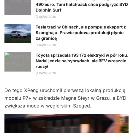
490 euro. Tani hatchback chce podgryźć BYD
Dolphin Surf
05/08/2026
Tesla traci w Chinach, ale pompuje eksport z
Szanghaju. Prawie połowa produkcji płynie
za granicę
04/08/2026
Toyota sprzedała 193 172 elektryki w pół roku.
Nadal jedzie na hybrydach, ale BEV wreszcie
ruszył
04/08/2026
Do tego XPeng uruchomił pierwszą lokalną produkcję
modelu P7+ w zakładzie Magna Steyr w Grazu, a BYD
zwiększa moce w węgierskim Szeged.