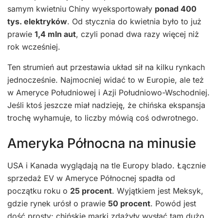
samym kwietniu Chiny wyeksportowały
ponad 400
tys. elektryków
. Od stycznia do kwietnia było to już
prawie
1,4 mln aut
, czyli ponad dwa razy więcej niż
rok wcześniej.
Ten strumień aut przestawia układ sił na kilku rynkach
jednocześnie. Najmocniej widać to w Europie, ale też
w Ameryce Południowej i Azji Południowo-Wschodniej.
Jeśli ktoś jeszcze miał nadzieję, że chińska ekspansja
trochę wyhamuje, to liczby mówią coś odwrotnego.
Ameryka Północna na minusie
USA i Kanada wyglądają na tle Europy blado. Łącznie
sprzedaż EV w Ameryce Północnej spadła od
początku roku o
25 procent
. Wyjątkiem jest Meksyk,
gdzie rynek urósł o prawie
50 procent
. Powód jest
dość prosty: chińskie marki zdążyły wysłać tam dużo