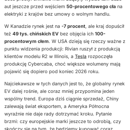
aut jeszcze przed wejściem
50-procentowego cła
na
elektryki z krajów bez umowy o wolnym handlu.
W Kanadzie rynek jest na
-7 procent
, ale kraj dopuścił
też
49 tys. chińskich EV
bez objęcia ich
100-
procentowym cłem
. W USA dzieją się rzeczy ważne z
punktu widzenia produkcji: Rivian ruszył z produkcją
klientów modelu R2 w Illinois, a
Tesla
rozpoczęła
produkcję Cybercaba, choć większe wolumeny mają
pojawić się dopiero pod koniec 2026 roku.
Najciekawsze w tych danych jest to, że globalny rynek
EV dalej rośnie, ale coraz mniej przypomina jeden
wspólny trend. Europa dziś ciągnie sprzedaż, Chiny
zalewają świat eksportem, a Ameryka Północna
wyraźnie nie daje rady dotrzymać kroku. Pytanie
brzmi: czy europejskie marki jeszcze to odrobią, czy
skończy się na tym, że będziemy kupować coraz