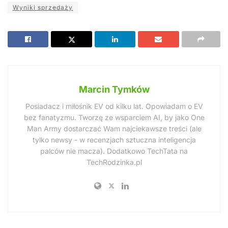
Wyniki sprzedaży
Marcin Tymków
Posiadacz i miłośnik EV od kilku lat. Opowiadam o EV
bez fanatyzmu. Tworzę ze wsparciem AI, by jako One
Man Army dostarczać Wam najciekawsze treści (ale
tylko newsy - w recenzjach sztuczna inteligencja
palców nie macza). Dodatkowo TechTata na
TechRodzinka.pl