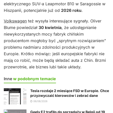
elektrycznego SUV-a Leapmotor B10 w Saragossie w
Hiszpanii, potencjalnie już od
2026 roku
.
Volkswagen
też wysyła interesujące sygnały. Oliver
Blume powiedział
30 kwietnia
, że udostępnianie
niewykorzystanych mocy fabryk chińskim
producentom mogłoby być „sprytnym rozwiązaniem”
problemu nadmiaru zdolności produkcyjnych w
Europie. Krótko mówiąc: jeśli europejskie fabryki nie
mają co robić, może będą składać auta z Chin. Brzmi
przewrotnie, ale biznes lubi takie układy.
Inne
w podobnym temacie
Tesla rozdaje 2 miesiące FSD w Europie. Chce
przyzwyczaić kierowców i zebrać dane
06/08/2026
Geely E2 trafiło do sprzedaży w Belgii od 19