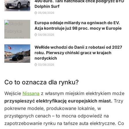
490 euro. Tani hatchback chce podgryźć BYD
Dolphin Surf
05/08/2026
Europa oddaje miliardy na ogniwach do EV.
Azja kontroluje już 98 proc. mocy w Europie
04/08/2026
WeRide wchodzi do Danii z robotaxi od 2027
roku. Pierwszy chiński gracz w krajach
nordyckich
03/08/2026
Co to oznacza dla rynku?
Wejście
Nissana
z własnym miejskim elektrykiem może
przyspieszyć elektryfikację europejskich miast.
Trzy
pokrewne modele, produkowane lokalnie, w
przystępnych cenach – to mocna odpowiedź na
zapotrzebowanie rynku na tańsze auta elektryczne. Co