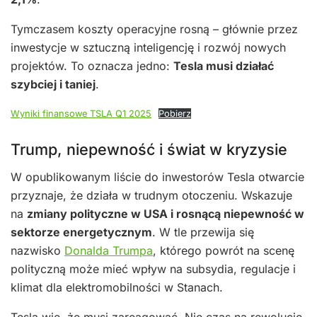
Tymczasem koszty operacyjne rosną – głównie przez
inwestycje w sztuczną inteligencję i rozwój nowych
projektów. To oznacza jedno:
Tesla musi działać
szybciej i taniej
.
Wyniki finansowe TSLA Q1 2025
Pobierz
Trump, niepewność i świat w kryzysie
W opublikowanym liście do inwestorów Tesla otwarcie
przyznaje, że działa w trudnym otoczeniu. Wskazuje
na
zmiany polityczne w USA i rosnącą niepewność w
sektorze energetycznym
. W tle przewija się
nazwisko
Donalda Trumpa
, którego powrót na scenę
polityczną może mieć wpływ na subsydia, regulacje i
klimat dla elektromobilności w Stanach.
Tesla wie, że musi zareagować. Nie czas na rewolucje.