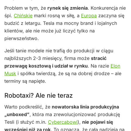
Problem w tym, że
rynek się zmienia
. Konkurencja nie
śpi.
Chińskie
marki rosną w siłę, a
Europa
zaczyna się
budzić z letargu. Tesla ma mocny brand i lojalnych
klientów, ale nie może już liczyć tylko na
pierwszeństwo.
Jeśli tanie modele nie trafią do produkcji w ciągu
najbliższych 2-3 miesięcy, firma może
stracić
przewagę kosztową i udział w rynku
. Na razie
Elon
Musk
i spółka twierdzą, że są na dobrej drodze – ale
terminy są napięte.
Robotaxi? Ale nie teraz
Warto podkreślić, że
nowatorska linia produkcyjna
„unboxed”
, która ma zrewolucjonizować produkcję
Tesli (i służyć m.in.
Cybercabowi
),
nie pojawi się
wcześniej niż za rok
. To oznacza, że cała nadzieja na