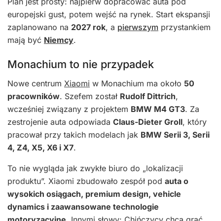
Plan jest prosty: najpierw dopracować auta pod
europejski gust, potem wejść na rynek. Start ekspansji
zaplanowano na
2027 rok
, a
pierwszym
przystankiem
mają być
Niemcy
.
Monachium to nie przypadek
Nowe centrum
Xiaomi
w Monachium ma około
50
pracowników
. Szefem został
Rudolf Dittrich
,
wcześniej związany z projektem
BMW M4 GT3
. Za
zestrojenie auta odpowiada
Claus-Dieter Groll
, który
pracował przy takich modelach jak
BMW Serii 3, Serii
4, Z4, X5, X6 i X7
.
To nie wygląda jak zwykłe biuro do „lokalizacji
produktu”. Xiaomi zbudowało zespół pod
auta o
wysokich osiągach, premium design, vehicle
dynamics i zaawansowane technologie
motoryzacyjne
. Innymi słowy: Chińczycy chcą grać