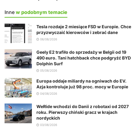
Inne
w podobnym temacie
Tesla rozdaje 2 miesiące FSD w Europie. Chce
przyzwyczaić kierowców i zebrać dane
06/08/2026
Geely E2 trafiło do sprzedaży w Belgii od 19
490 euro. Tani hatchback chce podgryźć BYD
Dolphin Surf
05/08/2026
Europa oddaje miliardy na ogniwach do EV.
Azja kontroluje już 98 proc. mocy w Europie
04/08/2026
WeRide wchodzi do Danii z robotaxi od 2027
roku. Pierwszy chiński gracz w krajach
nordyckich
03/08/2026