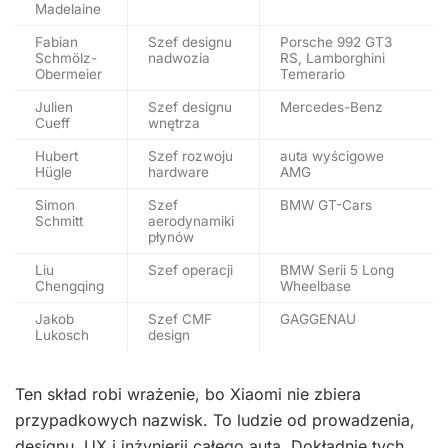
Madelaine
Fabian
Szef designu
Porsche 992 GT3
Schmölz-
nadwozia
RS, Lamborghini
Obermeier
Temerario
Julien
Szef designu
Mercedes-Benz
Cueff
wnętrza
Hubert
Szef rozwoju
auta wyścigowe
Hügle
hardware
AMG
Simon
Szef
BMW GT-Cars
Schmitt
aerodynamiki
płynów
Liu
Szef operacji
BMW Serii 5 Long
Chengqing
Wheelbase
Jakob
Szef CMF
GAGGENAU
Lukosch
design
Ten skład robi wrażenie, bo Xiaomi nie zbiera
przypadkowych nazwisk. To ludzie od prowadzenia,
designu, UX i inżynierii całego auta. Dokładnie tych