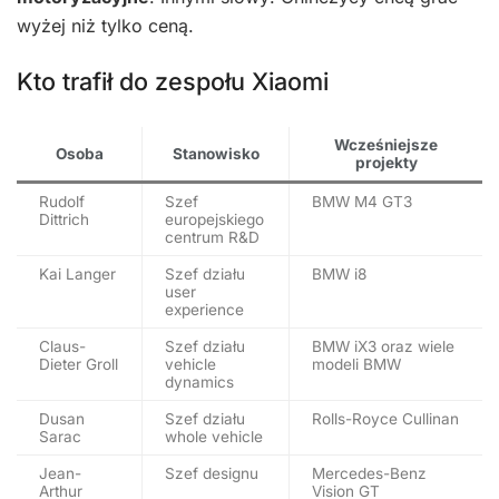
wyżej niż tylko ceną.
Kto trafił do zespołu Xiaomi
Wcześniejsze
Osoba
Stanowisko
projekty
Rudolf
Szef
BMW M4 GT3
Dittrich
europejskiego
centrum R&D
Kai Langer
Szef działu
BMW i8
user
experience
Claus-
Szef działu
BMW iX3 oraz wiele
Dieter Groll
vehicle
modeli BMW
dynamics
Dusan
Szef działu
Rolls-Royce Cullinan
Sarac
whole vehicle
Jean-
Szef designu
Mercedes-Benz
Arthur
Vision GT