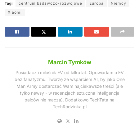
Tagi:
centrum badawczo-rozwojowe
Europa
Niemcy
Xiaomi
Marcin Tymków
Posiadacz i miłośnik EV od kilku lat. Opowiadam o EV
bez fanatyzmu. Tworzę ze wsparciem AI, by jako One
Man Army dostarczać Wam najciekawsze treści (ale
tylko newsy - w recenzjach sztuczna inteligencja
palców nie macza). Dodatkowo TechTata na
TechRodzinka.pl