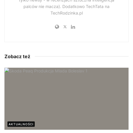
palców nie macza). Dodatkowo TechTata na
TechRodzinka.pl
Zobacz też
AKTUALNOŚCI