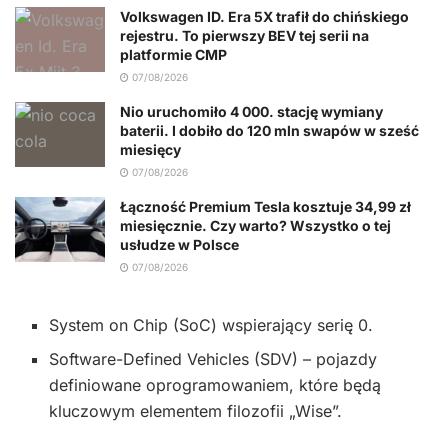
Volkswagen ID. Era 5X trafił do chińskiego
rejestru. To pierwszy BEV tej serii na
platformie CMP
07/08/2026
Nio uruchomiło 4 000. stację wymiany
baterii. I dobiło do 120 mln swapów w sześć
miesięcy
07/08/2026
Łączność Premium Tesla kosztuje 34,99 zł
miesięcznie. Czy warto? Wszystko o tej
usłudze w Polsce
07/08/2026
System on Chip (SoC) wspierający serię 0.
Software-Defined Vehicles (SDV) – pojazdy
definiowane oprogramowaniem, które będą
kluczowym elementem filozofii „Wise”.