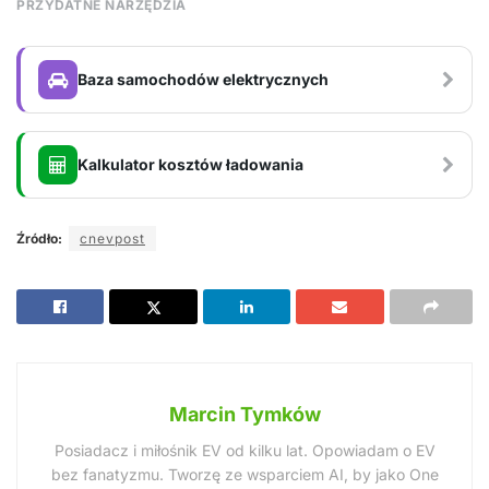
PRZYDATNE NARZĘDZIA
Baza samochodów elektrycznych
Kalkulator kosztów ładowania
Źródło:
cnevpost
Marcin Tymków
Posiadacz i miłośnik EV od kilku lat. Opowiadam o EV
bez fanatyzmu. Tworzę ze wsparciem AI, by jako One