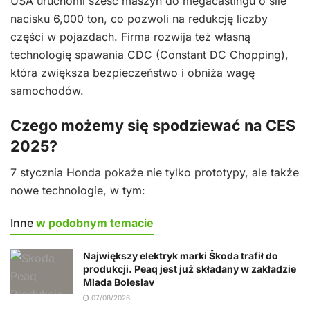
USA
uruchomi sześć maszyn do megacastingu o sile
nacisku 6,000 ton, co pozwoli na redukcję liczby
części w pojazdach. Firma rozwija też własną
technologię spawania CDC (Constant DC Chopping),
która zwiększa
bezpieczeństwo
i obniża wagę
samochodów.
Czego możemy się spodziewać na CES
2025?
7 stycznia Honda pokaże nie tylko prototypy, ale także
nowe technologie, w tym:
Inne
w podobnym temacie
Największy elektryk marki Škoda trafił do
produkcji. Peaq jest już składany w zakładzie
Mlada Boleslav
07/08/2026