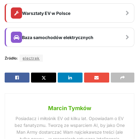
Warsztaty EV w Polsce
Baza samochodów elektrycznych
Źródło:
electrek
Marcin Tymków
Posiadacz i miłośnik EV od kilku lat. Opowiadam o EV
bez fanatyzmu. Tworzę ze wsparciem AI, by jako One
Man Army dostarczać Wam najciekawsze treści (ale
tylko newsy - w recenzjach sztuczna inteligencja