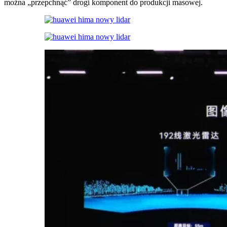
można „przepchnąć” drogi komponent do produkcji masowej.