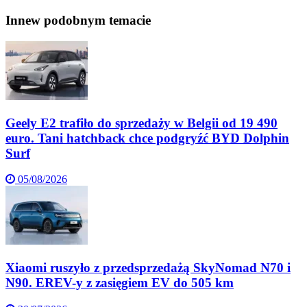
Inne
w podobnym temacie
Geely E2 trafiło do sprzedaży w Belgii od 19 490
euro. Tani hatchback chce podgryźć BYD Dolphin
Surf
05/08/2026
Xiaomi ruszyło z przedsprzedażą SkyNomad N70 i
N90. EREV-y z zasięgiem EV do 505 km