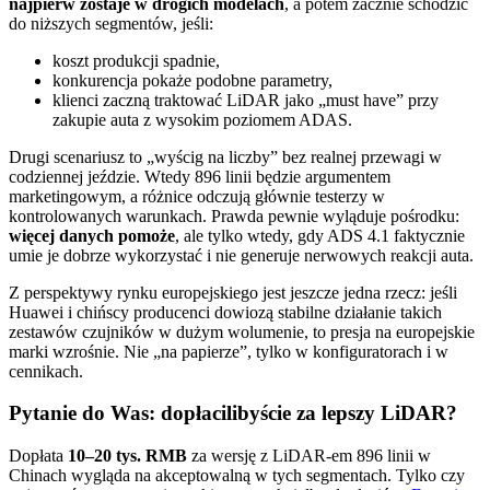
najpierw zostaje w drogich modelach
, a potem zacznie schodzić
do niższych segmentów, jeśli:
koszt produkcji spadnie,
konkurencja pokaże podobne parametry,
klienci zaczną traktować LiDAR jako „must have” przy
zakupie auta z wysokim poziomem ADAS.
Drugi scenariusz to „wyścig na liczby” bez realnej przewagi w
codziennej jeździe. Wtedy 896 linii będzie argumentem
marketingowym, a różnice odczują głównie testerzy w
kontrolowanych warunkach. Prawda pewnie wyląduje pośrodku:
więcej danych pomoże
, ale tylko wtedy, gdy ADS 4.1 faktycznie
umie je dobrze wykorzystać i nie generuje nerwowych reakcji auta.
Z perspektywy rynku europejskiego jest jeszcze jedna rzecz: jeśli
Huawei i chińscy producenci dowiozą stabilne działanie takich
zestawów czujników w dużym wolumenie, to presja na europejskie
marki wzrośnie. Nie „na papierze”, tylko w konfiguratorach i w
cennikach.
Pytanie do Was: dopłacilibyście za lepszy LiDAR?
Dopłata
10–20 tys. RMB
za wersję z LiDAR-em 896 linii w
Chinach wygląda na akceptowalną w tych segmentach. Tylko czy