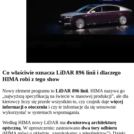
Co właściwie oznacza LiDAR 896 linii i dlaczego
HIMA robi z tego show
Nowy element programu to
LiDAR 896 linii
. HIMA nazywa go
„najwyższą specyfikacją na świecie w masowej produkcji”, ale dla
kierowcy liczy się przede wszystkim to, czy czujnik daje
więcej
informacji o otoczeniu
i czy te informacje da się sensownie
wykorzystać w systemach wspomagania.
Według HIMA nowy LiDAR ma
dwutorową architekturę
optyczną
. W uproszczeniu: zastosowano
dwa tory odbioru
(HIMA mówi o układzie „szerokokątny + teleobiektyw”). Dzięki