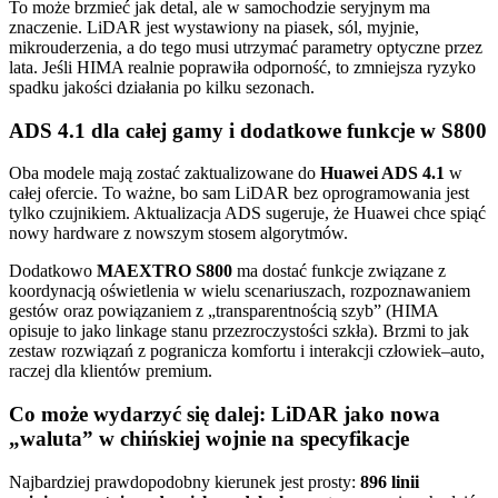
To może brzmieć jak detal, ale w samochodzie seryjnym ma
znaczenie. LiDAR jest wystawiony na piasek, sól, myjnie,
mikrouderzenia, a do tego musi utrzymać parametry optyczne przez
lata. Jeśli HIMA realnie poprawiła odporność, to zmniejsza ryzyko
spadku jakości działania po kilku sezonach.
ADS 4.1 dla całej gamy i dodatkowe funkcje w S800
Oba modele mają zostać zaktualizowane do
Huawei ADS 4.1
w
całej ofercie. To ważne, bo sam LiDAR bez oprogramowania jest
tylko czujnikiem. Aktualizacja ADS sugeruje, że Huawei chce spiąć
nowy hardware z nowszym stosem algorytmów.
Dodatkowo
MAEXTRO S800
ma dostać funkcje związane z
koordynacją oświetlenia w wielu scenariuszach, rozpoznawaniem
gestów oraz powiązaniem z „transparentnością szyb” (HIMA
opisuje to jako linkage stanu przezroczystości szkła). Brzmi to jak
zestaw rozwiązań z pogranicza komfortu i interakcji człowiek–auto,
raczej dla klientów premium.
Co może wydarzyć się dalej: LiDAR jako nowa
„waluta” w chińskiej wojnie na specyfikacje
Najbardziej prawdopodobny kierunek jest prosty:
896 linii