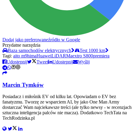
Dodaj jako preferowane
źródło w Google
Przydatne narzędzia
Baza samochodów elektrycznych
Test 1000 km
Tagi:
aito m9
hima
Huawei
LiDAR
Maextro S800
premiera
Udostępnij
Tweet
Udostępnij
Wyślij
Marcin Tymków
Posiadacz i miłośnik EV od kilku lat. Opowiadam o EV bez
fanatyzmu. Tworzę ze wsparciem AI, by jako One Man Army
dostarczać Wam najciekawsze treści (ale tylko newsy - w recenzjach
sztuczna inteligencja palców nie macza). Dodatkowo TechTata na
TechRodzinka.pl