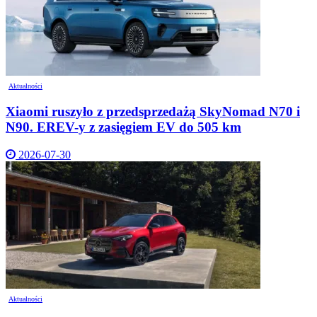
Aktualności
Xiaomi ruszyło z przedsprzedażą SkyNomad N70 i
N90. EREV-y z zasięgiem EV do 505 km
2026-07-30
Aktualności