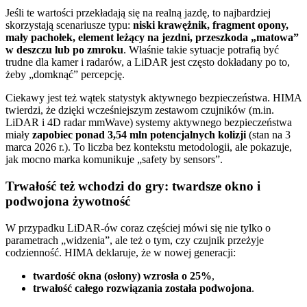
Jeśli te wartości przekładają się na realną jazdę, to najbardziej
skorzystają scenariusze typu:
niski krawężnik, fragment opony,
mały pachołek, element leżący na jezdni, przeszkoda „matowa”
w deszczu lub po zmroku
. Właśnie takie sytuacje potrafią być
trudne dla kamer i radarów, a LiDAR jest często dokładany po to,
żeby „domknąć” percepcję.
Ciekawy jest też wątek statystyk aktywnego bezpieczeństwa. HIMA
twierdzi, że dzięki wcześniejszym zestawom czujników (m.in.
LiDAR i 4D radar mmWave) systemy aktywnego bezpieczeństwa
miały
zapobiec ponad 3,54 mln potencjalnych kolizji
(stan na 3
marca 2026 r.). To liczba bez kontekstu metodologii, ale pokazuje,
jak mocno marka komunikuje „safety by sensors”.
Trwałość też wchodzi do gry: twardsze okno i
podwojona żywotność
W przypadku LiDAR-ów coraz częściej mówi się nie tylko o
parametrach „widzenia”, ale też o tym, czy czujnik przeżyje
codzienność. HIMA deklaruje, że w nowej generacji:
twardość okna (osłony) wzrosła o 25%
,
trwałość całego rozwiązania została podwojona
.