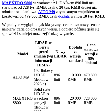
MAEXTRO S800
w wariancie z LiDAR-em 896 linii ma
startować od
728 tys. RMB
, czyli o
20 tys. RMB
drożej niż
odmiana standardowa.
AITO M9
z tym samym czujnikiem ma
kosztować od
479 800 RMB
, czyli
dopłata
wynosi
10 tys. RMB
.
W praktyce wygląda to jak klasyczny scenariusz: nowy sensor
najpierw trafia do droższych wersji, a dopiero później (jeśli się
sprawdzi i stanieje) może zejść niżej w gamie.
LiDAR w
Cena
wersji
Dopłata
startowa
przed
Nowy
vs
Model
wersji z
zmianą (wg
LiDAR
wersja
896
informacji
standard
liniami
HIMA)
192-liniowy
LiDAR
896
+10 000
479 800
AITO M9
(debiut w
linii
RMB
RMB
2023 r.)
Solid-state
LiDAR o
MAEXTRO
wysokiej
896
+20 000
728 000
S800
precyzji
linii
RMB
RMB
(debiut w