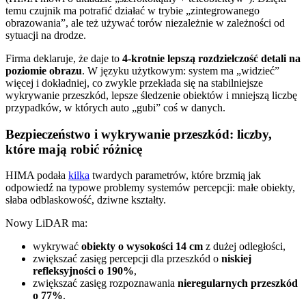
temu czujnik ma potrafić działać w trybie „zintegrowanego
obrazowania”, ale też używać torów niezależnie w zależności od
sytuacji na drodze.
Firma deklaruje, że daje to
4-krotnie lepszą rozdzielczość detali na
poziomie obrazu
. W języku użytkowym: system ma „widzieć”
więcej i dokładniej, co zwykle przekłada się na stabilniejsze
wykrywanie przeszkód, lepsze śledzenie obiektów i mniejszą liczbę
przypadków, w których auto „gubi” coś w danych.
Bezpieczeństwo i wykrywanie przeszkód: liczby,
które mają robić różnicę
HIMA podała
kilka
twardych parametrów, które brzmią jak
odpowiedź na typowe problemy systemów percepcji: małe obiekty,
słaba odblaskowość, dziwne kształty.
Nowy LiDAR ma:
wykrywać
obiekty o wysokości 14 cm
z dużej odległości,
zwiększać zasięg percepcji dla przeszkód o
niskiej
refleksyjności o 190%
,
zwiększać zasięg rozpoznawania
nieregularnych przeszkód
o 77%
.