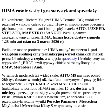
2025 r.)
HIMA rośnie w siłę i gra statystykami sprzedaży
Na konferencji Richard Yu (szef HIMA Terminal BG) zrobił też
przegląd wyników całego sojuszu. Huawei współpracuje obecnie z
pięcioma producentami aut i buduje pięć marek:
AITO, LUXEED,
STELATO, MAEXTRO i SANGUI
. Według danych
zaprezentowanych przez HIMA,
łączna liczba dostaw sięgnęła
1,28 mln aut (stan na 3 marca 2026 r.)
.
Padło też mocne porównanie: HIMA ma być
numerem 1 pod
względem średniej ceny transakcyjnej wśród chińskich marek
przez 14 miesięcy z rzędu
, a w ujęciu
sprzedaży
i średniej ceny ma
wyprzedzać „BBA”, czyli typowy chiński skrót myślowy dla
BMW, Mercedesa i Audi
.
W samych modelach też widać skalę.
AITO M9
ma mieć ponad
280 tys. dostaw w mniej niż dwa lata
i utrzymywać pozycję lidera
w segmencie
500 tys. RMB
. Z kolei
MAEXTRO S800
(najdroższy w portfolio HIMA) ma mieć
15 tys. dostaw w 9
miesięcy
i przez pięć miesięcy z rzędu prowadzić w sprzedaży w
klasie „milion RMB”. HIMA twierdzi też, że sprzedaż S800
przewyższyła łącznie wyniki
Porsche Panamery, Mercedesa-
Maybacha i Mercedesa Klasy S
w tym samym czasie.