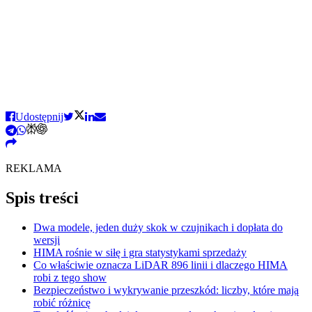
Udostępnij
REKLAMA
Spis treści
Dwa modele, jeden duży skok w czujnikach i dopłata do
wersji
HIMA rośnie w siłę i gra statystykami sprzedaży
Co właściwie oznacza LiDAR 896 linii i dlaczego HIMA
robi z tego show
Bezpieczeństwo i wykrywanie przeszkód: liczby, które mają
robić różnicę