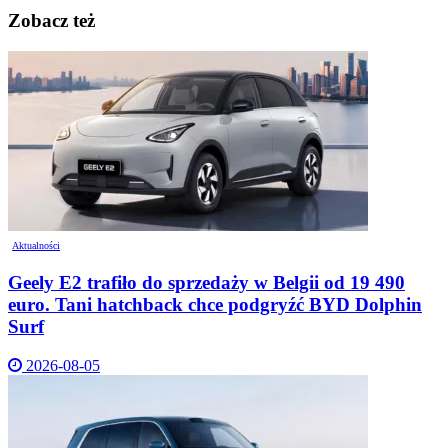
Zobacz też
Aktualności
Geely E2 trafiło do sprzedaży w Belgii od 19 490
euro. Tani hatchback chce podgryźć BYD Dolphin
Surf
2026-08-05