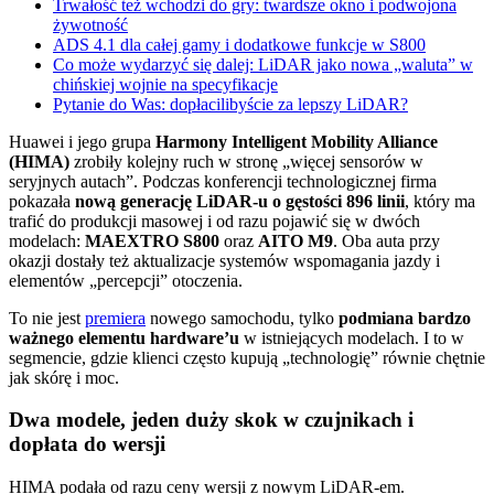
Trwałość też wchodzi do gry: twardsze okno i podwojona
żywotność
ADS 4.1 dla całej gamy i dodatkowe funkcje w S800
Co może wydarzyć się dalej: LiDAR jako nowa „waluta” w
chińskiej wojnie na specyfikacje
Pytanie do Was: dopłacilibyście za lepszy LiDAR?
Huawei i jego grupa
Harmony Intelligent Mobility Alliance
(HIMA)
zrobiły kolejny ruch w stronę „więcej sensorów w
seryjnych autach”. Podczas konferencji technologicznej firma
pokazała
nową generację LiDAR-u o gęstości 896 linii
, który ma
trafić do produkcji masowej i od razu pojawić się w dwóch
modelach:
MAEXTRO S800
oraz
AITO M9
. Oba auta przy
okazji dostały też aktualizacje systemów wspomagania jazdy i
elementów „percepcji” otoczenia.
To nie jest
premiera
nowego samochodu, tylko
podmiana bardzo
ważnego elementu hardware’u
w istniejących modelach. I to w
segmencie, gdzie klienci często kupują „technologię” równie chętnie
jak skórę i moc.
Dwa modele, jeden duży skok w czujnikach i
dopłata do wersji
HIMA podała od razu ceny wersji z nowym LiDAR-em.