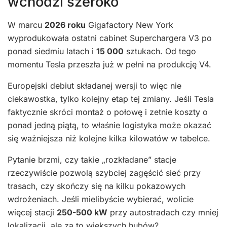
wchodzi szeroko
W marcu
2026 roku
Gigafactory New York
wyprodukowała ostatni cabinet Superchargera V3 po
ponad siedmiu latach i
15 000
sztukach. Od tego
momentu Tesla przeszła już w pełni na produkcję V4.
Europejski debiut składanej wersji to więc nie
ciekawostka, tylko kolejny etap tej zmiany. Jeśli Tesla
faktycznie skróci montaż o połowę i zetnie koszty o
ponad jedną piątą, to właśnie logistyka może okazać
się ważniejsza niż kolejne kilka kilowatów w tabelce.
Pytanie brzmi, czy takie „rozkładane” stacje
rzeczywiście pozwolą szybciej zagęścić sieć przy
trasach, czy skończy się na kilku pokazowych
wdrożeniach. Jeśli mielibyście wybierać, wolicie
więcej stacji
250-500 kW
przy autostradach czy mniej
lokalizacji, ale za to większych hubów?