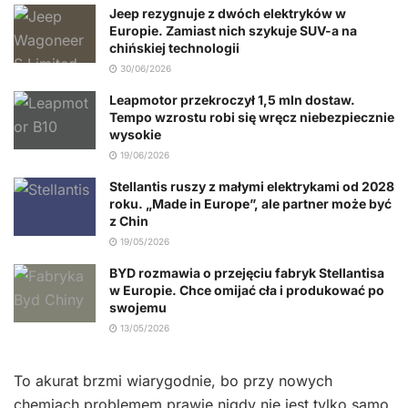
Jeep rezygnuje z dwóch elektryków w
Europie. Zamiast nich szykuje SUV-a na
chińskiej technologii
30/06/2026
Leapmotor przekroczył 1,5 mln dostaw.
Tempo wzrostu robi się wręcz niebezpiecznie
wysokie
19/06/2026
Stellantis ruszy z małymi elektrykami od 2028
roku. „Made in Europe”, ale partner może być
z Chin
19/05/2026
BYD rozmawia o przejęciu fabryk Stellantisa
w Europie. Chce omijać cła i produkować po
swojemu
13/05/2026
To akurat brzmi wiarygodnie, bo przy nowych
chemiach problemem prawie nigdy nie jest tylko samo