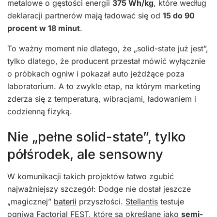
metalowe o gęstości energii
375 Wh/kg
, które według
deklaracji partnerów mają ładować się od
15 do 90
procent w 18 minut
.
To ważny moment nie dlatego, że „solid-state już jest”,
tylko dlatego, że producent przestał mówić wyłącznie
o próbkach ogniw i pokazał auto jeżdżące poza
laboratorium. A to zwykle etap, na którym marketing
zderza się z temperaturą, wibracjami, ładowaniem i
codzienną fizyką.
Nie „pełne solid-state”, tylko
półśrodek, ale sensowny
W komunikacji takich projektów łatwo zgubić
najważniejszy szczegół: Dodge nie dostał jeszcze
„magicznej”
baterii
przyszłości.
Stellantis
testuje
ogniwa
Factorial
FEST, które są określane jako
semi-