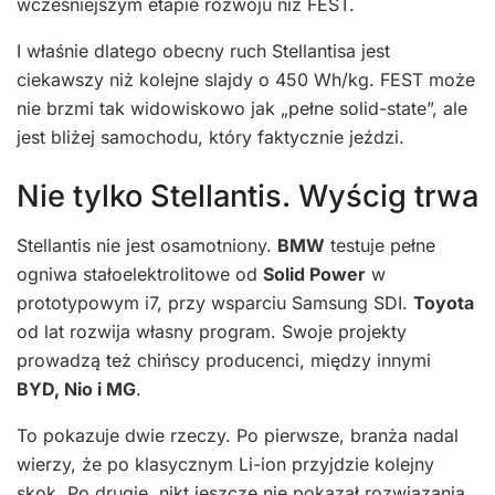
wcześniejszym etapie rozwoju niż FEST.
I właśnie dlatego obecny ruch Stellantisa jest
ciekawszy niż kolejne slajdy o 450 Wh/kg. FEST może
nie brzmi tak widowiskowo jak „pełne solid-state”, ale
jest bliżej samochodu, który faktycznie jeździ.
Nie tylko Stellantis. Wyścig trwa
Stellantis nie jest osamotniony.
BMW
testuje pełne
ogniwa stałoelektrolitowe od
Solid Power
w
prototypowym i7, przy wsparciu Samsung SDI.
Toyota
od lat rozwija własny program. Swoje projekty
prowadzą też chińscy producenci, między innymi
BYD, Nio i MG
.
To pokazuje dwie rzeczy. Po pierwsze, branża nadal
wierzy, że po klasycznym Li-ion przyjdzie kolejny
skok. Po drugie, nikt jeszcze nie pokazał rozwiązania,