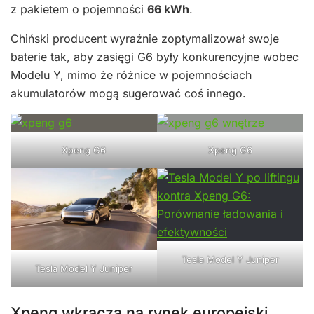
z pakietem o pojemności
66 kWh
.
Chiński producent wyraźnie zoptymalizował swoje
baterie
tak, aby zasięgi G6 były konkurencyjne wobec
Modelu Y, mimo że różnice w pojemnościach
akumulatorów mogą sugerować coś innego.
Xpeng G6
Xpeng G6
Tesla Model Y Juniper
Tesla Model Y Juniper
Xpeng wkracza na rynek europejski