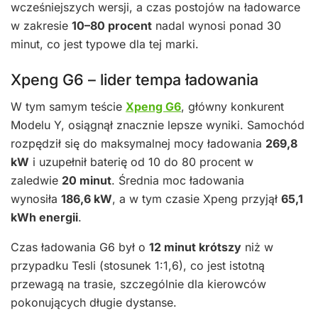
wcześniejszych wersji, a czas postojów na ładowarce
w zakresie
10–80 procent
nadal wynosi ponad 30
minut, co jest typowe dla tej marki.
Xpeng G6 – lider tempa ładowania
W tym samym teście
Xpeng G6
, główny konkurent
Modelu Y, osiągnął znacznie lepsze wyniki. Samochód
rozpędził się do maksymalnej mocy ładowania
269,8
kW
i uzupełnił baterię od 10 do 80 procent w
zaledwie
20 minut
. Średnia moc ładowania
wynosiła
186,6 kW
, a w tym czasie Xpeng przyjął
65,1
kWh energii
.
Czas ładowania G6 był o
12 minut krótszy
niż w
przypadku Tesli (stosunek 1:1,6), co jest istotną
przewagą na trasie, szczególnie dla kierowców
pokonujących długie dystanse.