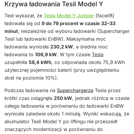
Krzywa ładowania Tesli Model Y
Test wykazał, że
Tesla Model Y Juniper
(facelift)
ładowała się od
9 do 79 procent w czasie 32–33
minut
, niezależnie od wyboru ładowarki (Supercharger
Tesli lub ładowarki EnBW). Maksymalna moc
ładowania wyniosła
230,2 kW
, a średnia moc
ładowania to
106,9 kW
. W tym czasie
Tesla
uzupełniła
58,4 kWh
, co odpowiada około 75,9 kWh
użytecznej pojemności baterii (przy uwzględnieniu
strat na poziomie 10%).
Podczas ładowania na
Superchargerze
Tesla przez
krótki czas osiągnęła
250 kW
, jednak różnica w czasie
całego ładowania w porównaniu do ładowarki EnBW
wyniosła zaledwie około 1 minutę. Wyniki wskazują, że
akumulator Tesli Model Y po liftingu nie przeszedł
znaczących modernizacji w porównaniu do