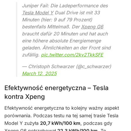
Juniper Fail: Die Ladeperformance des
Tesla Model Y
Dual Drive ist mit 33
Minuten (hier: 9 auf 79 Prozent)
bestenfalls Mittelmaß. Der
Xpeng G6
braucht dafür 20 Minuten und hat auch
eine höhere absolute Energiemenge
geladen. Ähnlichkeiten an der Front sind
zufällig.
pic.twitter.com/2kv2TkkSFE
— Christoph Schwarzer (@c_schwarzer)
March 12, 2025
Efektywność energetyczna – Tesla
kontra Xpeng
Efektywność energetyczna to kolejny ważny aspekt
porównania. Podczas testu na tej samej trasie Tesla
Model Y zużyła
20,7 kWh/100 km
, podczas gdy
Xpeng G6 potrzebował
22,3 kWh/100 km
. To