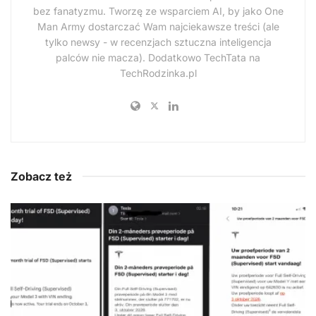
bez fanatyzmu. Tworzę ze wsparciem AI, by jako One
Man Army dostarczać Wam najciekawsze treści (ale
tylko newsy - w recenzjach sztuczna inteligencja
palców nie macza). Dodatkowo TechTata na
TechRodzinka.pl
Zobacz też