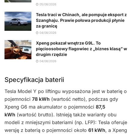
05/08/2026
Tesla traci w Chinach, ale pompuje eksport z
Szanghaju. Prawie połowa produkcji płynie
za granicę
04/08/2026
Xpeng pokazał wnętrze G9L. To
pięcioosobowy flagowiec z „biznes klasą” w
drugim rzędzie
04/08/2026
Specyfikacja baterii
Tesla Model Y po liftingu wyposażona jest w baterię o
pojemności
78 kWh
(wartość netto), podczas gdy
Xpeng G6 ma akumulator o pojemności
87,5
kWh
(wartość brutto). Istnieją także warianty obu
modeli z mniejszymi bateriami (np. LFP): Tesla oferuje
wersję z baterią o pojemności około
61 kWh
, a Xpeng