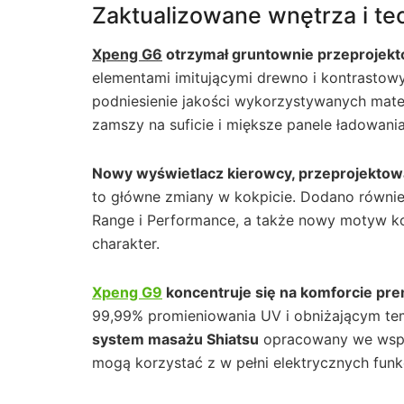
Zaktualizowane wnętrza i te
Xpeng G6
otrzymał gruntownie przeprojek
elementami imitującymi drewno i kontrastow
podniesienie jakości wykorzystywanych mat
zamszy na suficie i miększe panele ładowa
Nowy wyświetlacz kierowcy, przeprojektowa
to główne zmiany w kokpicie. Dodano równi
Range i Performance, a także nowy motyw ko
charakter.
Xpeng G9
koncentruje się na komforcie pr
99,99% promieniowania UV i obniżającym te
system masażu Shiatsu
opracowany we współ
mogą korzystać z w pełni elektrycznych funkc