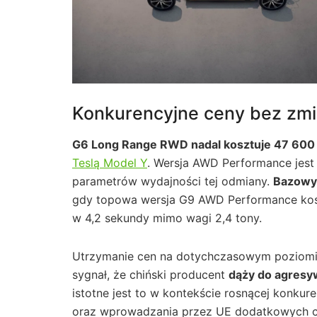
Konkurencyjne ceny bez zm
G6 Long Range RWD nadal kosztuje 47 600 
Teslą Model Y
. Wersja AWD Performance jest
parametrów wydajności tej odmiany.
Bazowy 
gdy topowa wersja G9 AWD Performance koszt
w 4,2 sekundy mimo wagi 2,4 tony.
Utrzymanie cen na dotychczasowym poziomi
sygnał, że chiński producent
dąży do agresy
istotne jest to w kontekście rosnącej konkur
oraz wprowadzania przez UE dodatkowych ceł