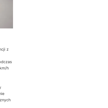
cji z
odczas
 km/h
y
nie
cznych