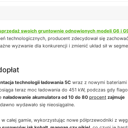
 sprzedaż swoich gruntownie odnowionych modeli G6 i G
zeń technologicznych, producent zdecydował się zachowa
ne wyzwanie dla konkurencji i zmienić układ sił w segme
dopłat
ntacja technologii ładowania 5C
wraz z nowymi bateriami
osiąga teraz moc ładowania do 451 kW, podczas gdy flag
że
naładowanie akumulatora od 10 do 80
procent
zajmuje
edawno wydawało się nieosiągalne.
w całej gamie, wykorzystując nowe półprzewodniki z węg
surowców jak kobalt, mangan czy nikiel
, co czyni je bard