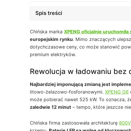
Spis treści
Chińska marka
XPENG oficjalnie uruchomiła
europejskim rynku
. Mimo znaczących uleps
dotychczasowe ceny, co może stanowić poważ
premium elektryków.
Rewolucja w ładowaniu bez 
Najbardziej imponującą zmianą jest impleme
litowo-żelazowo-fosforanowymi.
XPENG G6
może pobierać nawet 525 kW. To oznacza, 
zaledwie 12 minut
– tempo, które jeszcze ni
Chińska firma zastosowała architekturę
800V
krzemu.
Baterie
LFP są wolne od kluczowych 