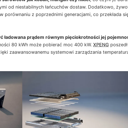
nymi od niestabilnych łańcuchów dostaw. Dodatkowo, żywo
 porównaniu z poprzednimi generacjami, co przekłada si
yć ładowana prądem równym pięciokrotności jej pojemno
mności 80 kWh może pobierać moc 400 kW.
XPENG
poszedł
dzięki zaawansowanemu systemowi zarządzania temperaturą