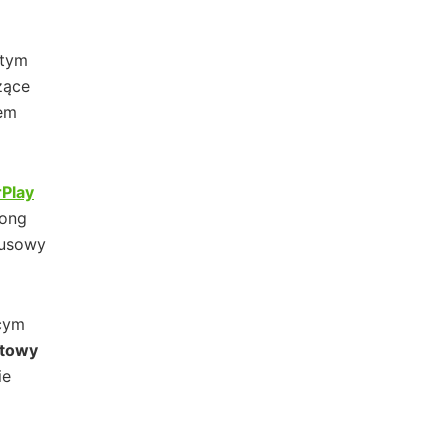
 tym
zące
tem
rPlay
Long
susowy
cym
ktowy
ie