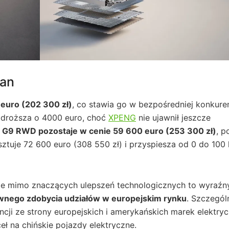
ian
euro (202 300 zł)
, co stawia go w bezpośredniej konkuren
 droższa o 4000 euro, choć
XPENG
nie ujawnił jeszcze
G9 RWD pozostaje w cenie 59 600 euro (253 300 zł)
, p
uje 72 600 euro (308 550 zł) i przyspiesza od 0 do 100
e mimo znaczących ulepszeń technologicznych to wyraźn
wnego zdobycia udziałów w europejskim rynku
. Szczegól
encji ze strony europejskich i amerykańskich marek elektry
 na chińskie pojazdy elektryczne.