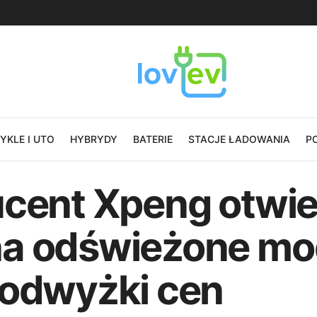
KLE I UTO
HYBRYDY
BATERIE
STACJE ŁADOWANIA
P
ucent Xpeng otwie
na odświeżone mo
podwyżki cen