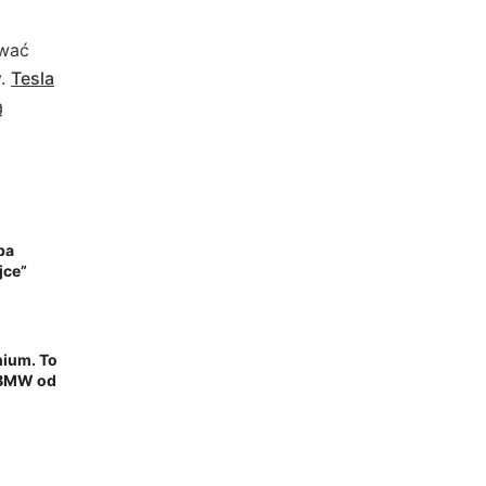
iwać
y.
Tesla
ą
pa
jce”
ium. To
 BMW od