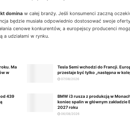
kt domina
w całej branży. Jeśli konsumenci zaczną oczek
encja będzie musiała odpowiednio dostosować swoje ofert
iałania cenowe konkurentów, a europejscy producenci mog
 a udziałami w rynku.
 roku. Ma
Tesla Semi wchodzi do Francji. Euro
nów w
przestaje być tylko „następna w kole
07/08/2026
 od 439
BMW i3 rusza z produkcją w Monach
wą
koniec spalin w głównym zakładzie
2027 roku
06/08/2026