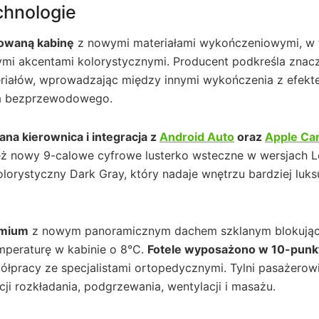
chnologie
towaną kabinę
z nowymi materiałami wykończeniowymi, w
ymi akcentami kolorystycznymi. Producent podkreśla znac
eriałów, wprowadzając między innymi wykończenia z efek
nia bezprzewodowego.
na kierownica i integracja z
Android Auto
oraz
Apple Ca
eż nowy 9-calowe cyfrowe lusterko wsteczne w wersjach 
lorystyczny Dark Gray, który nadaje wnętrzu bardziej luk
emium
z nowym panoramicznym dachem szklanym blokują
mperaturę w kabinie o 8°C.
Fotele wyposażono w 10-pun
pracy ze specjalistami ortopedycznymi. Tylni pasażerow
ji rozkładania, podgrzewania, wentylacji i masażu.