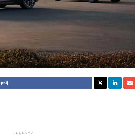
pnij
REKLAMA