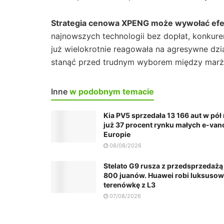
Strategia cenowa XPENG może wywołać efe
najnowszych technologii bez dopłat, konkur
już wielokrotnie reagowała na agresywne dz
stanąć przed trudnym wyborem między marżą
Inne
w podobnym temacie
Kia PV5 sprzedała 13 166 aut w pół
już 37 procent rynku małych e-va
Europie
08/08/2026
Stelato G9 rusza z przedsprzedażą
800 juanów. Huawei robi luksuso
terenówkę z L3
07/08/2026