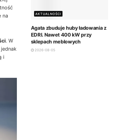
tność
AKTUALNOŚCI
ę na
Agata zbuduje huby ładowania z
EDRI. Nawet 400 kW przy
ści
. W
sklepach meblowych
 jednak
2026-08-05
 i