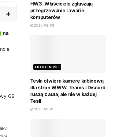
HW3. Właściciele zgłaszają
przegrzewanie i awarie
komputerów
2026-08-03
9
na
ć
ncie
AKTUALNOŚCI
Tesla otwiera kamerę kabinową
dla stron WWW. Teams i Discord
ruszą z auta, ale nie w każdej
owy G9
Tesli
2026-08-01
lika
ziej