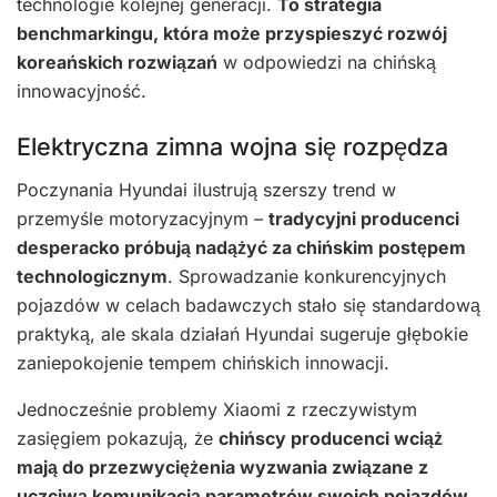
technologie kolejnej generacji.
To strategia
benchmarkingu, która może przyspieszyć rozwój
koreańskich rozwiązań
w odpowiedzi na chińską
innowacyjność.
Elektryczna zimna wojna się rozpędza
Poczynania Hyundai ilustrują szerszy trend w
przemyśle motoryzacyjnym –
tradycyjni producenci
desperacko próbują nadążyć za chińskim postępem
technologicznym
. Sprowadzanie konkurencyjnych
pojazdów w celach badawczych stało się standardową
praktyką, ale skala działań Hyundai sugeruje głębokie
zaniepokojenie tempem chińskich innowacji.
Jednocześnie problemy Xiaomi z rzeczywistym
zasięgiem pokazują, że
chińscy producenci wciąż
mają do przezwyciężenia wyzwania związane z
uczciwą komunikacją parametrów swoich pojazdów
.