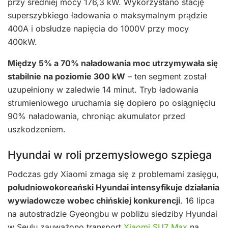
przy średniej mocy 176,3 kW. Wykorzystano stację
superszybkiego ładowania o maksymalnym prądzie
400A i obsłudze napięcia do 1000V przy mocy
400kW.
Między 5% a 70% naładowania moc utrzymywała się
stabilnie na poziomie 300 kW
– ten segment został
uzupełniony w zaledwie 14 minut. Tryb ładowania
strumieniowego uruchamia się dopiero po osiągnięciu
90% naładowania, chroniąc akumulator przed
uszkodzeniem.
Hyundai w roli przemysłowego szpiega
Podczas gdy Xiaomi zmaga się z problemami zasięgu,
południowokoreański Hyundai intensyfikuje działania
wywiadowcze wobec chińskiej konkurencji
. 16 lipca
na autostradzie Gyeongbu w pobliżu siedziby Hyundai
w Seulu zauważono transport
Xiaomi SU7 Max
na