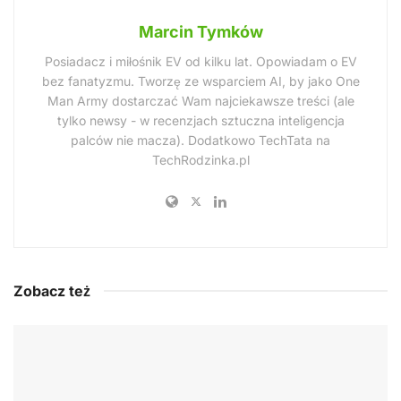
Marcin Tymków
Posiadacz i miłośnik EV od kilku lat. Opowiadam o EV
bez fanatyzmu. Tworzę ze wsparciem AI, by jako One
Man Army dostarczać Wam najciekawsze treści (ale
tylko newsy - w recenzjach sztuczna inteligencja
palców nie macza). Dodatkowo TechTata na
TechRodzinka.pl
Zobacz też