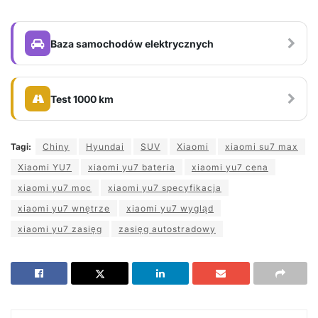
Baza samochodów elektrycznych
Test 1000 km
Tagi:
Chiny
Hyundai
SUV
Xiaomi
xiaomi su7 max
Xiaomi YU7
xiaomi yu7 bateria
xiaomi yu7 cena
xiaomi yu7 moc
xiaomi yu7 specyfikacja
xiaomi yu7 wnętrze
xiaomi yu7 wygląd
xiaomi yu7 zasięg
zasięg autostradowy