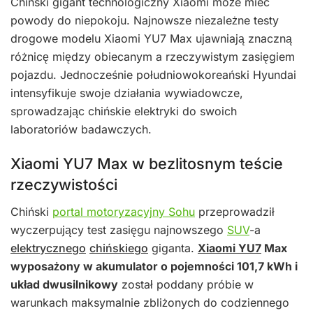
Chiński gigant technologiczny Xiaomi może mieć
powody do niepokoju. Najnowsze niezależne testy
drogowe modelu Xiaomi YU7 Max ujawniają znaczną
różnicę między obiecanym a rzeczywistym zasięgiem
pojazdu. Jednocześnie południowokoreański Hyundai
intensyfikuje swoje działania wywiadowcze,
sprowadzając chińskie elektryki do swoich
laboratoriów badawczych.
Xiaomi YU7 Max w bezlitosnym teście
rzeczywistości
Chiński
portal motoryzacyjny Sohu
przeprowadził
wyczerpujący test zasięgu najnowszego
SUV
-a
elektrycznego
chińskiego
giganta.
Xiaomi YU7
Max
wyposażony w akumulator o pojemności 101,7 kWh i
układ dwusilnikowy
został poddany próbie w
warunkach maksymalnie zbliżonych do codziennego