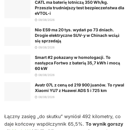
CATL ma baterię lotniczą 350 Wh/kg.
Przeszła trudniejszy test bezpieczeństwa dla
eVTOL-i
09/08/2026
Nio ES9 ma 20 tys. wydań po 73 dniach.
Drogie elektryczne SUV-y w Chinach wciąż
się sprzedają
09/08/2026
Smart #2 pokazany w homologacji. To
następca Fortwo z baterią 35,7 kWh i mocą
60 kW
08/08/2026
Avatr 07L z ceną od 219 900 juanów. To rywal
Xiaomi YU7 z Huawei ADS 5 i 725 km
08/08/2026
Łączny zasięg „do skutku” wyniósł 492 kilometry, co
daje końcowy współczynnik 65,5%.
To wynik gorszy