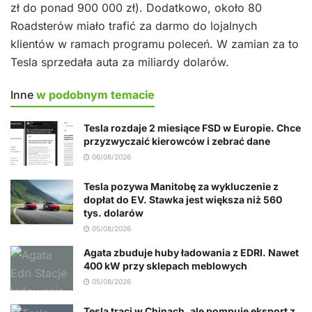
zł do ponad 900 000 zł). Dodatkowo, około 80
Roadsterów miało trafić za darmo do lojalnych
klientów w ramach programu poleceń. W zamian za to
Tesla sprzedała auta za miliardy dolarów.
Inne
w podobnym temacie
Tesla rozdaje 2 miesiące FSD w Europie. Chce
przyzwyczaić kierowców i zebrać dane
06/08/2026
Tesla pozywa Manitobę za wykluczenie z
dopłat do EV. Stawka jest większa niż 560
tys. dolarów
05/08/2026
Agata zbuduje huby ładowania z EDRI. Nawet
400 kW przy sklepach meblowych
05/08/2026
Tesla traci w Chinach, ale pompuje eksport z