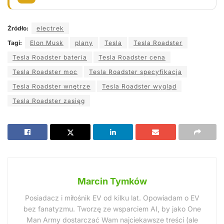
Źródło:
electrek
Tagi:
Elon Musk
plany
Tesla
Tesla Roadster
Tesla Roadster bateria
Tesla Roadster cena
Tesla Roadster moc
Tesla Roadster specyfikacja
Tesla Roadster wnętrze
Tesla Roadster wygląd
Tesla Roadster zasięg
Marcin Tymków
Posiadacz i miłośnik EV od kilku lat. Opowiadam o EV
bez fanatyzmu. Tworzę ze wsparciem AI, by jako One
Man Army dostarczać Wam najciekawsze treści (ale