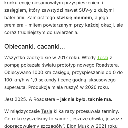
konkurencję niesamowitym przyspieszeniem i
zasięgiem, który zawstydzi nawet SUV-y z dużymi
bateriami. Zamiast tego
stał się memem
, a jego
premiera – mitem powtarzanym przy każdej okazji, ale
coraz trudniejszym do uwierzenia.
Obiecanki, cacanki…
Wszystko zaczęło się w 2017 roku. Wtedy
Tesla
z
pompą pokazała światu prototyp nowego Roadstera.
Obiecywano 1000 km zasięgu, przyspieszenie od 0 do
100 km/h w 1,9 sekundy i cenę godną luksusowego
superauta. Produkcja miała ruszyć w 2020 roku.
Jest 2025. A Roadstera –
jak nie było, tak nie ma
.
W międzyczasie
Tesla
kilka razy przesuwała terminy.
Co roku słyszeliśmy to samo: „jeszcze chwila, jeszcze
dopracowujemy szczegóły”.
Elon Musk
w 2021 roku