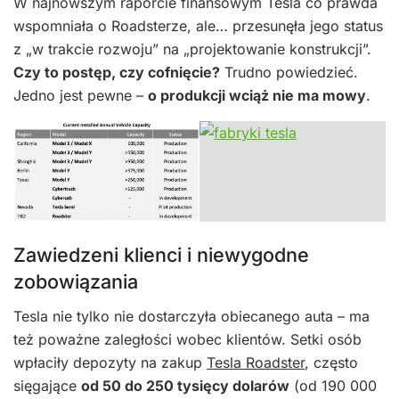
W najnowszym raporcie finansowym Tesla co prawda
wspomniała o Roadsterze, ale… przesunęła jego status
z „w trakcie rozwoju” na „projektowanie konstrukcji”.
Czy to postęp, czy cofnięcie?
Trudno powiedzieć.
Jedno jest pewne –
o produkcji wciąż nie ma mowy
.
Zawiedzeni klienci i niewygodne
zobowiązania
Tesla nie tylko nie dostarczyła obiecanego auta – ma
też poważne zaległości wobec klientów. Setki osób
wpłaciły depozyty na zakup
Tesla Roadster
, często
sięgające
od 50 do 250 tysięcy dolarów
(od 190 000