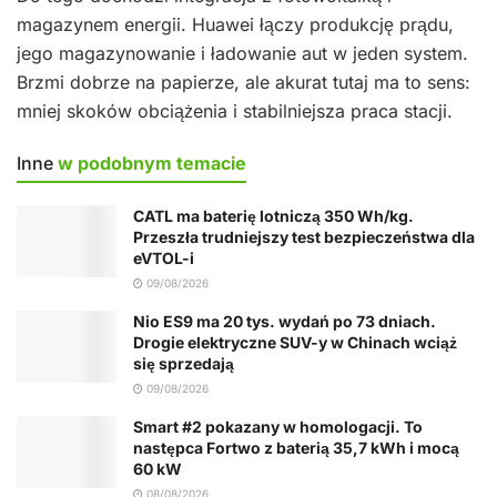
magazynem energii. Huawei łączy produkcję prądu,
jego magazynowanie i ładowanie aut w jeden system.
Brzmi dobrze na papierze, ale akurat tutaj ma to sens:
mniej skoków obciążenia i stabilniejsza praca stacji.
Inne
w podobnym temacie
CATL ma baterię lotniczą 350 Wh/kg.
Przeszła trudniejszy test bezpieczeństwa dla
eVTOL-i
09/08/2026
Nio ES9 ma 20 tys. wydań po 73 dniach.
Drogie elektryczne SUV-y w Chinach wciąż
się sprzedają
09/08/2026
Smart #2 pokazany w homologacji. To
następca Fortwo z baterią 35,7 kWh i mocą
60 kW
08/08/2026