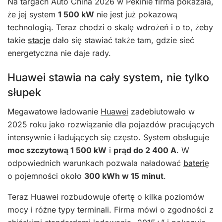
Na targach Auto China 2026 w Pekinie firma pokazała,
że jej system
1 500 kW
nie jest już pokazową
technologią. Teraz chodzi o skalę wdrożeń i o to, żeby
takie
stacje
dało się stawiać także tam, gdzie sieć
energetyczna nie daje rady.
Huawei stawia na cały system, nie tylko
słupek
Megawatowe ładowanie
Huawei
zadebiutowało w
2025 roku jako rozwiązanie dla pojazdów pracujących
intensywnie i ładujących się często. System obsługuje
moc szczytową 1 500 kW
i
prąd do 2 400 A
. W
odpowiednich warunkach pozwala naładować
baterię
o pojemności około
300 kWh w 15 minut
.
Teraz Huawei rozbudowuje ofertę o kilka poziomów
mocy i różne typy terminali. Firma mówi o zgodności z