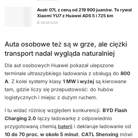
Avatr 07L z ceną od 219 900 juanów. To rywal
Xiaomi YU7 z Huawei ADS 5 i 725 km
08/08/2026
Auta osobowe też są w grze, ale ciężki
transport nadal wygląda naturalniej
Dla aut osobowych Huawei pokazał ulepszone
terminale ultraszybkiego ładowania z obsługą do
800
A
. Z kolei systemy klasy
1 MW i wyżej
są kierowane
tam, gdzie liczy się przepustowość: do hubów
logistycznych i miejsc z dużym ruchem.
I tu widać różnicę względem konkurencji.
BYD Flash
Charging 2.0
łączy ładowarkę z odpowiednio
przygotowaną chemią
baterii
i deklaruje ładowanie od
10 do 70 proc. w około 5 minut
.
CATL Shenxing
mówi