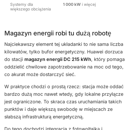
Systemy dla
1 000 kW
i więcej
większego obciążenia
Magazyn energii robi tu dużą robotę
Najciekawszy element tej układanki to nie sama liczba
kilowatów, tylko bufor energetyczny. Huawei dorzuca
do stacji
magazyn energii DC 215 kWh
, który pomaga
oddzielić chwilowe zapotrzebowanie na moc od tego,
co akurat może dostarczyć sieć.
W praktyce chodzi o prostą rzecz: stacja może oddać
bardzo dużą moc nawet wtedy, gdy lokalne przyłącze
jest ograniczone. To skraca czas uruchamiania takich
punktów i daje większą swobodę w miejscach ze
słabszą infrastrukturą energetyczną.
Do tego dochodzi integracja z fotowoltaiką i