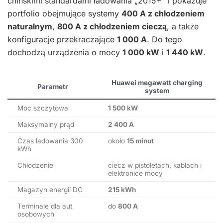
chińskimi standardami ładowania „2015+” i pokazuje
portfolio obejmujące systemy
400 A z chłodzeniem
naturalnym
,
800 A z chłodzeniem cieczą
, a także
konfiguracje przekraczające
1 000 A
. Do tego
dochodzą urządzenia o mocy
1 000 kW
i
1 440 kW
.
Huawei megawatt charging
Parametr
system
Moc szczytowa
1 500 kW
Maksymalny prąd
2 400 A
Czas ładowania 300
około
15 minut
kWh
Chłodzenie
ciecz w pistoletach, kablach i
elektronice mocy
Magazyn energii DC
215 kWh
Terminale dla aut
do
800 A
osobowych