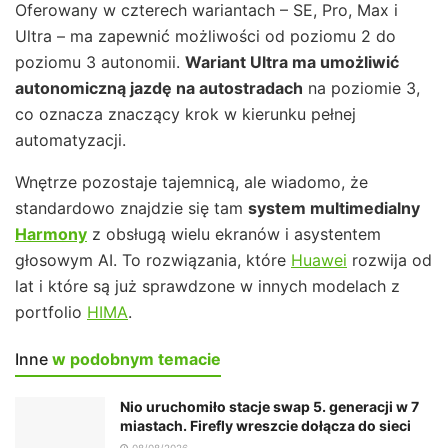
Oferowany w czterech wariantach – SE, Pro, Max i
Ultra – ma zapewnić możliwości od poziomu 2 do
poziomu 3 autonomii.
Wariant Ultra ma umożliwić
autonomiczną jazdę na autostradach
na poziomie 3,
co oznacza znaczący krok w kierunku pełnej
automatyzacji.
Wnętrze pozostaje tajemnicą, ale wiadomo, że
standardowo znajdzie się tam
system multimedialny
Harmony
z obsługą wielu ekranów i asystentem
głosowym AI. To rozwiązania, które
Huawei
rozwija od
lat i które są już sprawdzone w innych modelach z
portfolio
HIMA
.
Inne
w podobnym temacie
Nio uruchomiło stacje swap 5. generacji w 7
miastach. Firefly wreszcie dołącza do sieci
08/08/2026