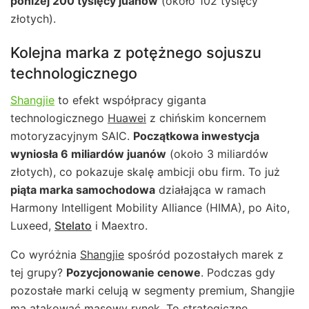
poniżej 200 tysięcy juanów
(około 102 tysięcy
złotych).
Kolejna marka z potężnego sojuszu
technologicznego
Shangjie
to efekt współpracy giganta
technologicznego
Huawei
z chińskim koncernem
motoryzacyjnym SAIC.
Początkowa inwestycja
wyniosła 6 miliardów juanów
(około 3 miliardów
złotych), co pokazuje skalę ambicji obu firm. To już
piąta marka samochodowa
działająca w ramach
Harmony Intelligent Mobility Alliance (HIMA), po Aito,
Luxeed,
Stelato
i Maextro.
Co wyróżnia
Shangjie
spośród pozostałych marek z
tej grupy?
Pozycjonowanie cenowe
. Podczas gdy
pozostałe marki celują w segmenty premium, Shangjie
ma atakować masowy rynek. To strategiczne