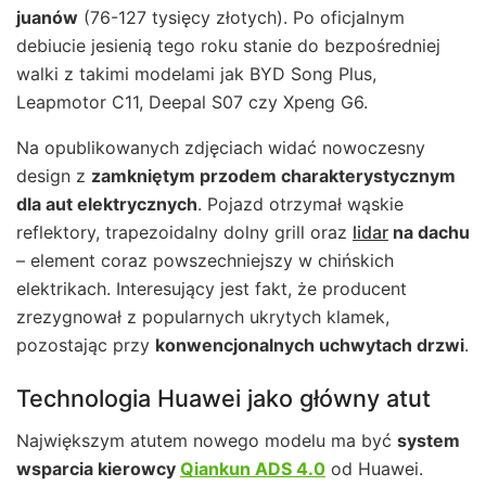
juanów
(76-127 tysięcy złotych). Po oficjalnym
debiucie jesienią tego roku stanie do bezpośredniej
walki z takimi modelami jak BYD Song Plus,
Leapmotor C11, Deepal S07 czy Xpeng G6.
Na opublikowanych zdjęciach widać nowoczesny
design z
zamkniętym przodem charakterystycznym
dla aut elektrycznych
. Pojazd otrzymał wąskie
reflektory, trapezoidalny dolny grill oraz
lidar
na dachu
– element coraz powszechniejszy w chińskich
elektrikach. Interesujący jest fakt, że producent
zrezygnował z popularnych ukrytych klamek,
pozostając przy
konwencjonalnych uchwytach drzwi
.
Technologia Huawei jako główny atut
Największym atutem nowego modelu ma być
system
wsparcia kierowcy
Qiankun ADS 4.0
od Huawei.