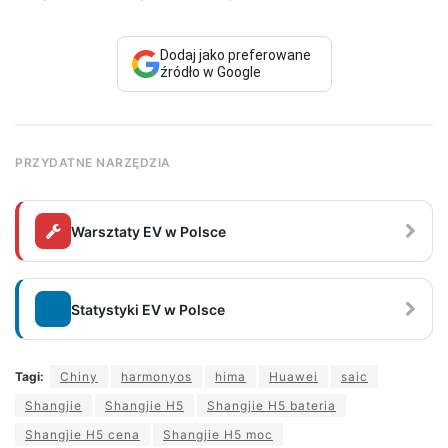
Dodaj jako preferowane
źródło w Google
PRZYDATNE NARZĘDZIA
Warsztaty EV w Polsce
Statystyki EV w Polsce
Tagi:
Chiny
harmonyos
hima
Huawei
saic
Shangjie
Shangjie H5
Shangjie H5 bateria
Shangjie H5 cena
Shangjie H5 moc