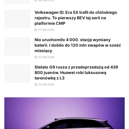
Volkswagen ID. Era 5X trafił do chińskiego
rejestru. To pierwszy BEV tej serii na
platformie CMP
07/08/2026
Nio uruchomiło 4 000. stację wymiany
baterii. I dobiło do 120 mln swapów w sześć
miesięcy
07/08/2026
Stelato G9 rusza z przedsprzedażą od 439
800 juanów. Huawei robi luksusową
terenówkę z L3
07/08/2026