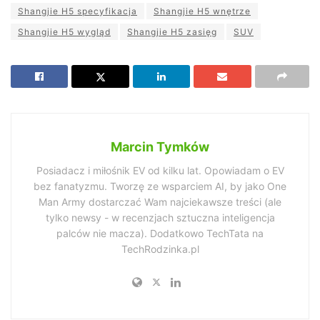
Shangjie H5 specyfikacja
Shangjie H5 wnętrze
Shangjie H5 wygląd
Shangjie H5 zasięg
SUV
Marcin Tymków
Posiadacz i miłośnik EV od kilku lat. Opowiadam o EV
bez fanatyzmu. Tworzę ze wsparciem AI, by jako One
Man Army dostarczać Wam najciekawsze treści (ale
tylko newsy - w recenzjach sztuczna inteligencja
palców nie macza). Dodatkowo TechTata na
TechRodzinka.pl