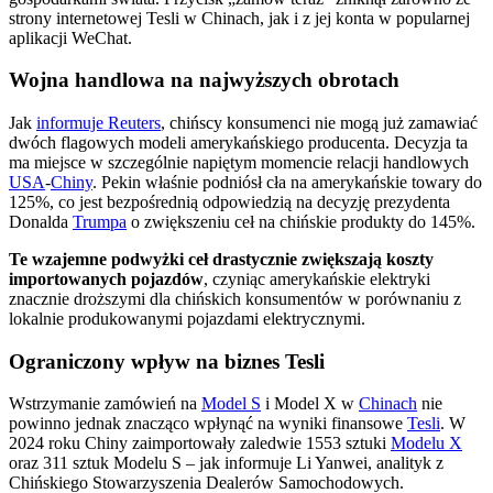
strony internetowej Tesli w Chinach, jak i z jej konta w popularnej
aplikacji WeChat.
Wojna handlowa na najwyższych obrotach
Jak
informuje Reuters
, chińscy konsumenci nie mogą już zamawiać
dwóch flagowych modeli amerykańskiego producenta. Decyzja ta
ma miejsce w szczególnie napiętym momencie relacji handlowych
USA
-
Chiny
. Pekin właśnie podniósł cła na amerykańskie towary do
125%, co jest bezpośrednią odpowiedzią na decyzję prezydenta
Donalda
Trumpa
o zwiększeniu ceł na chińskie produkty do 145%.
Te wzajemne podwyżki ceł drastycznie zwiększają koszty
importowanych pojazdów
, czyniąc amerykańskie elektryki
znacznie droższymi dla chińskich konsumentów w porównaniu z
lokalnie produkowanymi pojazdami elektrycznymi.
Ograniczony wpływ na biznes Tesli
Wstrzymanie zamówień na
Model S
i Model X w
Chinach
nie
powinno jednak znacząco wpłynąć na wyniki finansowe
Tesli
. W
2024 roku Chiny zaimportowały zaledwie 1553 sztuki
Modelu X
oraz 311 sztuk Modelu S – jak informuje Li Yanwei, analityk z
Chińskiego Stowarzyszenia Dealerów Samochodowych.