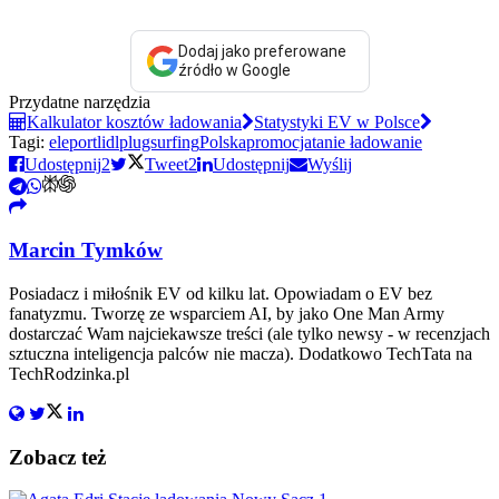
Dodaj jako preferowane
źródło w Google
Przydatne narzędzia
Kalkulator kosztów ładowania
Statystyki EV w Polsce
Tagi:
eleport
lidl
plugsurfing
Polska
promocja
tanie ładowanie
Udostępnij
2
Tweet
2
Udostępnij
Wyślij
Marcin Tymków
Posiadacz i miłośnik EV od kilku lat. Opowiadam o EV bez
fanatyzmu. Tworzę ze wsparciem AI, by jako One Man Army
dostarczać Wam najciekawsze treści (ale tylko newsy - w recenzjach
sztuczna inteligencja palców nie macza). Dodatkowo TechTata na
TechRodzinka.pl
Zobacz też