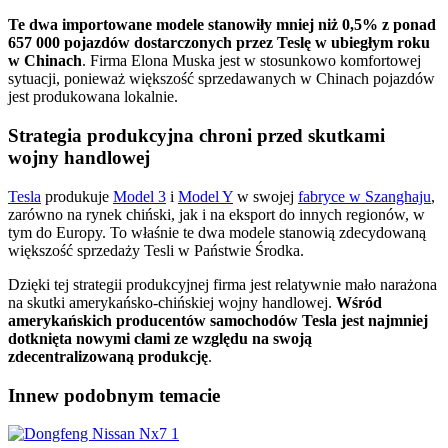
Te dwa importowane modele stanowiły mniej niż 0,5% z ponad
657 000 pojazdów dostarczonych przez Teslę w ubiegłym roku
w Chinach
. Firma Elona Muska jest w stosunkowo komfortowej
sytuacji, ponieważ większość sprzedawanych w Chinach pojazdów
jest produkowana lokalnie.
Strategia produkcyjna chroni przed skutkami
wojny handlowej
Tesla
produkuje
Model 3
i
Model Y
w swojej
fabryce w Szanghaju
,
zarówno na rynek chiński, jak i na eksport do innych regionów, w
tym do Europy. To właśnie te dwa modele stanowią zdecydowaną
większość sprzedaży Tesli w Państwie Środka.
Dzięki tej strategii produkcyjnej firma jest relatywnie mało narażona
na skutki amerykańsko-chińskiej wojny handlowej.
Wśród
amerykańskich producentów samochodów Tesla jest najmniej
dotknięta nowymi cłami ze względu na swoją
zdecentralizowaną produkcję
.
Inne
w podobnym temacie