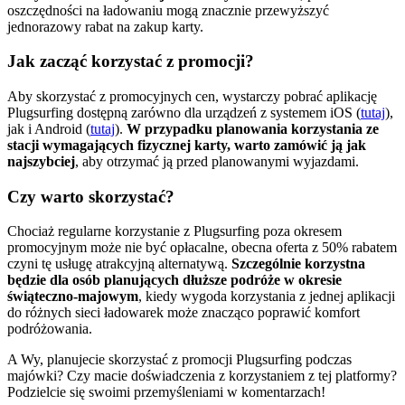
oszczędności na ładowaniu mogą znacznie przewyższyć
jednorazowy rabat na zakup karty.
Jak zacząć korzystać z promocji?
Aby skorzystać z promocyjnych cen, wystarczy pobrać aplikację
Plugsurfing dostępną zarówno dla urządzeń z systemem iOS (
tutaj
),
jak i Android (
tutaj
).
W przypadku planowania korzystania ze
stacji wymagających fizycznej karty, warto zamówić ją jak
najszybciej
, aby otrzymać ją przed planowanymi wyjazdami.
Czy warto skorzystać?
Chociaż regularne korzystanie z Plugsurfing poza okresem
promocyjnym może nie być opłacalne, obecna oferta z 50% rabatem
czyni tę usługę atrakcyjną alternatywą.
Szczególnie korzystna
będzie dla osób planujących dłuższe podróże w okresie
świąteczno-majowym
, kiedy wygoda korzystania z jednej aplikacji
do różnych sieci ładowarek może znacząco poprawić komfort
podróżowania.
A Wy, planujecie skorzystać z promocji Plugsurfing podczas
majówki? Czy macie doświadczenia z korzystaniem z tej platformy?
Podzielcie się swoimi przemyśleniami w komentarzach!