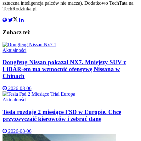
sztuczna inteligencja palców nie macza). Dodatkowo TechTata na
TechRodzinka.pl
Zobacz też
Aktualności
Dongfeng Nissan pokazał NX7. Mniejszy SUV z
LiDAR-em ma wzmocnić ofensywę Nissana w
Chinach
2026-08-06
Aktualności
Tesla rozdaje 2 miesiące FSD w Europie. Chce
przyzwyczaić kierowców i zebrać dane
2026-08-06