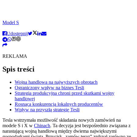
Model S
Udostępnij
REKLAMA
Spis treści
Wojna handlowa na najwyższych obrotach
Ograniczony wpływ na biznes Tesli
Strategia produkcyjna chroni przed skutkami wojny
handlowej
Rosnąca konkurencja lokalnych producentów
Wpływ na przyszłą strategię Tesli
Tesla wstrzymała możliwość składania nowych zamówień na
modele S i X w
Chinach
. Ta decyzja jest bezpośrednio związana z
narastającą wojną handlową między dwiema największymi
gospodarkami świata. Przycisk „zamów teraz” zniknął zarówno ze