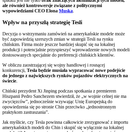
spadku jest nie tylko
brak znaczących aktualizacji tych modeli,
ale również kontrowersje związane z politycznymi
wypowiedziami CEO Elona
Muska
.
Wpływ na przyszłą strategię Tesli
Decyzja o wstrzymaniu zamówień na amerykańskie modele może
być zapowiedzią szerszych zmian w strategii Tesli na rynku
chińskim. Firma może jeszcze bardziej skupić się na lokalnej
produkcji i potencjalnie przyspieszyć wprowadzenie nowych modeli
dostosowanych specjalnie do preferencji chińskich klientów.
W obliczu zaostrzającej się wojny handlowej i rosnącej
konkurencji,
Tesla będzie musiała wypracować nowe podejście
do jednego z największych rynków pojazdów elektrycznych na
świecie
.
Chiński prezydent Xi Jinping podczas spotkania z premierem
Hiszpanii Pedro Sanchezem stwierdził, że „w wojnie celnej nie ma
zwycięzców”, jednocześnie wzywając Unię Europejską do
opowiedzenia się po stronie Chin przeciwko „jednostronnym
praktykom zastraszania”.
Jak myślicie, czy Tesla powinna całkowicie zrezygnować z importu
amerykańskich modeli do Chin i skupić się wyłącznie na lokalnej