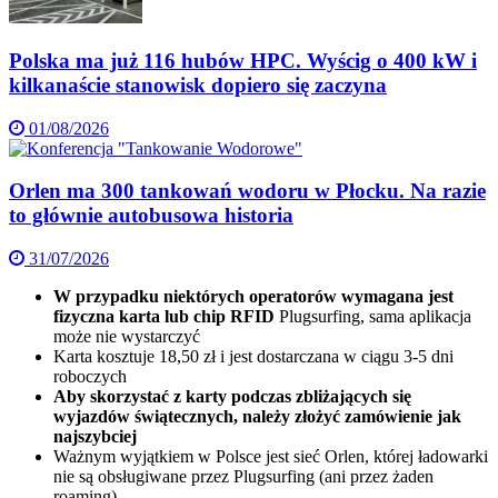
Polska ma już 116 hubów HPC. Wyścig o 400 kW i
kilkanaście stanowisk dopiero się zaczyna
01/08/2026
Orlen ma 300 tankowań wodoru w Płocku. Na razie
to głównie autobusowa historia
31/07/2026
W przypadku niektórych operatorów wymagana jest
fizyczna karta lub chip RFID
Plugsurfing, sama aplikacja
może nie wystarczyć
Karta kosztuje 18,50 zł i jest dostarczana w ciągu 3-5 dni
roboczych
Aby skorzystać z karty podczas zbliżających się
wyjazdów świątecznych, należy złożyć zamówienie jak
najszybciej
Ważnym wyjątkiem w Polsce jest sieć Orlen, której ładowarki
nie są obsługiwane przez Plugsurfing (ani przez żaden
roaming)