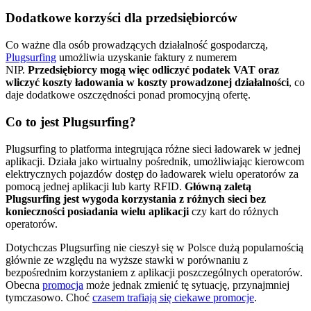
Dodatkowe korzyści dla przedsiębiorców
Co ważne dla osób prowadzących działalność gospodarczą,
Plugsurfing
umożliwia uzyskanie faktury z numerem
NIP.
Przedsiębiorcy mogą więc odliczyć podatek VAT oraz
wliczyć koszty ładowania w koszty prowadzonej działalności
, co
daje dodatkowe oszczędności ponad promocyjną ofertę.
Co to jest Plugsurfing?
Plugsurfing to platforma integrująca różne sieci ładowarek w jednej
aplikacji. Działa jako wirtualny pośrednik, umożliwiając kierowcom
elektrycznych pojazdów dostęp do ładowarek wielu operatorów za
pomocą jednej aplikacji lub karty RFID.
Główną zaletą
Plugsurfing jest wygoda korzystania z różnych sieci bez
konieczności posiadania wielu aplikacji
czy kart do różnych
operatorów.
Dotychczas Plugsurfing nie cieszył się w Polsce dużą popularnością
głównie ze względu na wyższe stawki w porównaniu z
bezpośrednim korzystaniem z aplikacji poszczególnych operatorów.
Obecna
promocja
może jednak zmienić tę sytuację, przynajmniej
tymczasowo. Choć
czasem trafiają się ciekawe promocje
.