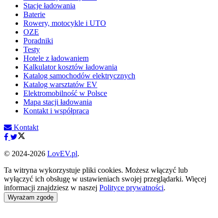
Stacje ładowania
Baterie
Rowery, motocykle i UTO
OZE
Poradniki
Testy
Hotele z ładowaniem
Kalkulator kosztów ładowania
Katalog samochodów elektrycznych
Katalog warsztatów EV
Elektromobilność w Polsce
Mapa stacji ładowania
Kontakt i współpraca
Kontakt
© 2024-2026
LovEV.pl
.
Ta witryna wykorzystuje pliki cookies. Możesz włączyć lub
wyłączyć ich obsługę w ustawieniach swojej przeglądarki. Więcej
informacji znajdziesz w naszej
Polityce prywatności
.
Wyrażam zgodę