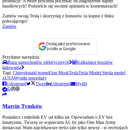
produkcji? A może powinna poczekać na złagodzenie napięć
handlowych? Podzielcie się swoimi opiniami w komentarzach!
Zamów swoją Teslą i skorzystaj z bonusów za kupno z linku
polecającego!
Zamów
Dodaj jako preferowane
źródło w Google
Przydatne narzędzia
Baza samochodów elektrycznych
Kalkulator kosztów
ładowania
Tagi:
Chiny
donald trump
Elon Musk
Tesla
Tesla Model S
tesla model
x
USA
Wyniki sprzedaży
Udostępnij
Tweet
Udostępnij
Wyślij
Marcin Tymków
Posiadacz i miłośnik EV od kilku lat. Opowiadam o EV bez
fanatyzmu. Tworzę ze wsparciem AI, by jako One Man Army
dostarczać Wam najciekawsze treści (ale tylko newsy - w recenzjach