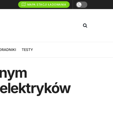
MAPA STACJI ŁADOWANIA
ORADNIKI
TESTY
dnym
 elektryków