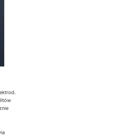
ektrod.
litów
znie
ia