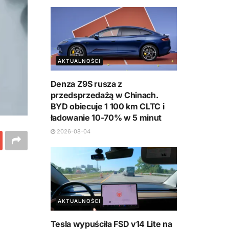
AKTUALNOŚCI
Denza Z9S rusza z
przedsprzedażą w Chinach.
BYD obiecuje 1 100 km CLTC i
ładowanie 10-70% w 5 minut
2026-08-04
AKTUALNOŚCI
Tesla wypuściła FSD v14 Lite na