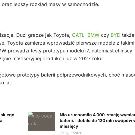
ni oraz lepszy rozkład masy w samochodzie.
izacja. Duzi gracze jak Toyota,
CATL
,
BMW
czy
BYD
także
we. Toyota zamierza wprowadzić pierwsze modele z takimi
 BMW prowadzi
testy
prototypu modelu i7, natomiast chińscy
cie małoseryjnej produkcji już w 2027 roku.
 gotowe prototypy
baterii
półprzewodnikowych, choć maso
u lat.
ńskiego
Nio uruchomiło 4 000. stację wymia
na
baterii. I dobiło do 120 mln swapów
miesięcy
07/08/2026