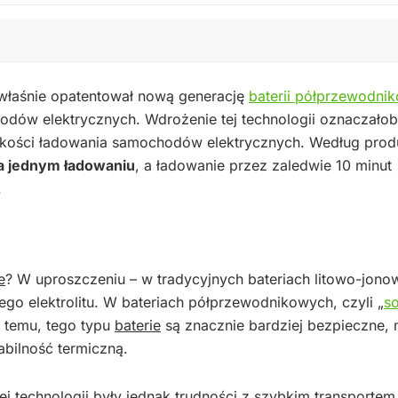
 właśnie opatentował nową generację
baterii półprzewodni
odów elektrycznych. Wdrożenie tej technologii oznaczało
kości ładowania samochodów elektrycznych. Według prod
a jednym ładowaniu
, a ładowanie przez zaledwie 10 minut
.
e
? W uproszczeniu – w tradycyjnych bateriach litowo-jono
go elektrolitu. W bateriach półprzewodnikowych, czyli „
so
ki temu, tego typu
baterie
są znacznie bardziej bezpieczne, 
abilność termiczną.
 technologii były jednak trudności z szybkim transportem