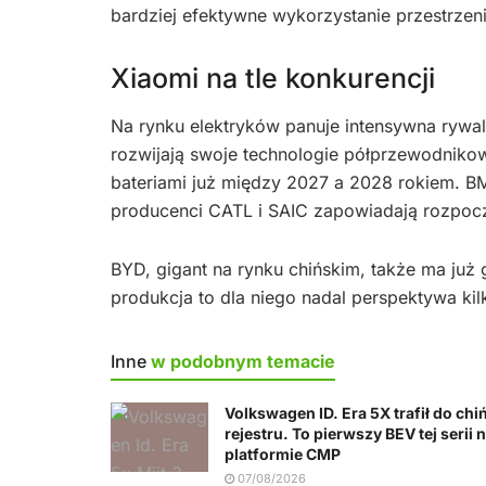
bardziej efektywne wykorzystanie przestrze
Xiaomi na tle konkurencji
Na rynku elektryków panuje intensywna rywal
rozwijają swoje technologie półprzewodniko
bateriami już między 2027 a 2028 rokiem.
producenci CATL i SAIC zapowiadają rozpoczę
BYD, gigant na rynku chińskim, także ma już
produkcja to dla niego nadal perspektywa kilk
Inne
w podobnym temacie
Volkswagen ID. Era 5X trafił do chi
rejestru. To pierwszy BEV tej serii 
platformie CMP
07/08/2026