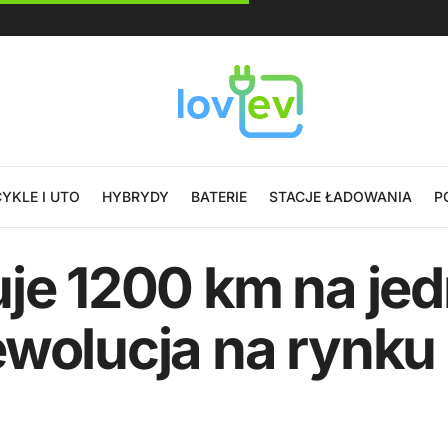
YKLE I UTO
HYBRYDY
BATERIE
STACJE ŁADOWANIA
P
uje 1200 km na je
ewolucja na rynku