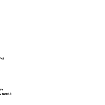
wa
ny
 w sześć