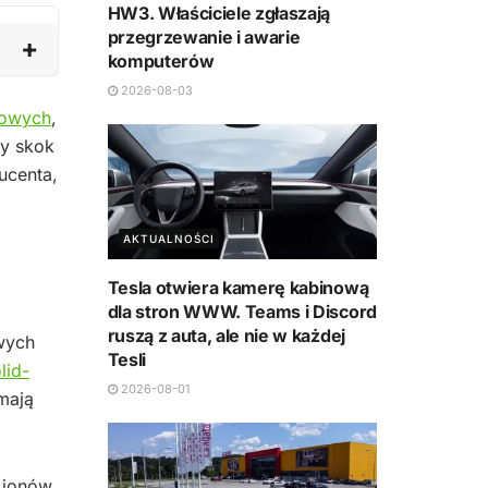
HW3. Właściciele zgłaszają
przegrzewanie i awarie
komputerów
2026-08-03
kowych
,
by skok
ucenta,
AKTUALNOŚCI
Tesla otwiera kamerę kabinową
dla stron WWW. Teams i Discord
ruszą z auta, ale nie w każdej
wych
Tesli
lid-
2026-08-01
mają
 jonów