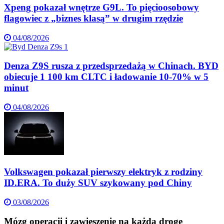
Xpeng pokazał wnętrze G9L. To pięcioosobowy
flagowiec z „biznes klasą” w drugim rzędzie
04/08/2026
Denza Z9S rusza z przedsprzedażą w Chinach. BYD
obiecuje 1 100 km CLTC i ładowanie 10-70% w 5
minut
04/08/2026
Volkswagen pokazał pierwszy elektryk z rodziny
ID.ERA. To duży SUV szykowany pod Chiny
03/08/2026
Mózg operacji i zawieszenie na każdą drogę