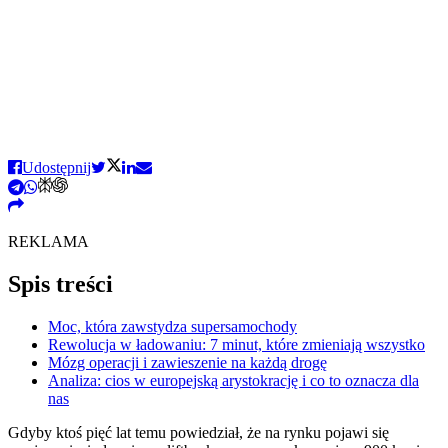
Udostępnij
REKLAMA
Spis treści
Moc, która zawstydza supersamochody
Rewolucja w ładowaniu: 7 minut, które zmieniają wszystko
Mózg operacji i zawieszenie na każdą drogę
Analiza: cios w europejską arystokrację i co to oznacza dla
nas
Gdyby ktoś pięć lat temu powiedział, że na rynku pojawi się