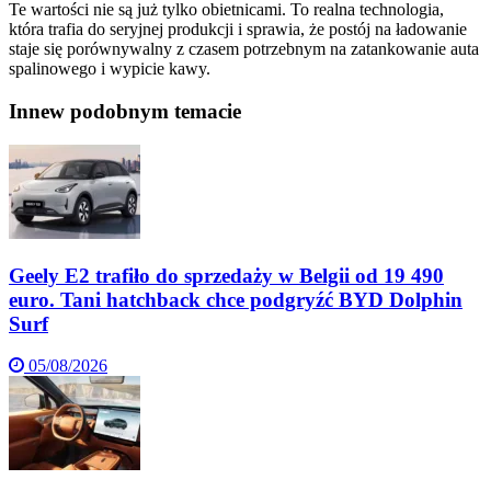
Te wartości nie są już tylko obietnicami. To realna technologia,
która trafia do seryjnej produkcji i sprawia, że postój na ładowanie
staje się porównywalny z czasem potrzebnym na zatankowanie auta
spalinowego i wypicie kawy.
Inne
w podobnym temacie
Geely E2 trafiło do sprzedaży w Belgii od 19 490
euro. Tani hatchback chce podgryźć BYD Dolphin
Surf
05/08/2026