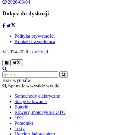
2026-08-04
Dołącz do dyskusji
Polityka prywatności
Kontakt i współpraca
© 2024-2026
LovEV.pl
.
Brak wyników
Sprawdź wszystkie wyniki
Samochody elektryczne
Stacje ładowania
Baterie
Rowery, motocykle i UTO
OZE
Poradniki
Testy
Hotele z ładowaniem