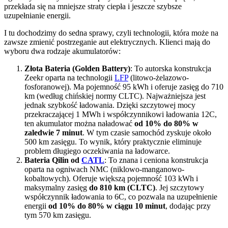
przekłada się na mniejsze straty ciepła i jeszcze szybsze
uzupełnianie energii.
I tu dochodzimy do sedna sprawy, czyli technologii, która może na
zawsze zmienić postrzeganie aut elektrycznych. Klienci mają do
wyboru dwa rodzaje akumulatorów:
Złota Bateria (Golden Battery)
: To autorska konstrukcja
Zeekr oparta na technologii
LFP
(litowo-żelazowo-
fosforanowej). Ma pojemność 95 kWh i oferuje zasięg do 710
km (według chińskiej normy CLTC). Najważniejsza jest
jednak szybkość ładowania. Dzięki szczytowej mocy
przekraczającej 1 MWh i współczynnikowi ładowania 12C,
ten akumulator można naładować
od 10% do 80% w
zaledwie 7 minut
. W tym czasie samochód zyskuje około
500 km zasięgu. To wynik, który praktycznie eliminuje
problem długiego oczekiwania na ładowarce.
Bateria Qilin od
CATL
: To znana i ceniona konstrukcja
oparta na ogniwach NMC (niklowo-manganowo-
kobaltowych). Oferuje większą pojemność 103 kWh i
maksymalny zasięg
do 810 km (CLTC)
. Jej szczytowy
współczynnik ładowania to 6C, co pozwala na uzupełnienie
energii
od 10% do 80% w ciągu 10 minut
, dodając przy
tym 570 km zasięgu.