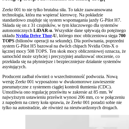
Zeekr 001 to nie tylko brutalna siła. To także zaawansowana
technologia, która ma wspierać kierowcę. Na pokładzie
standardowo znajduje się system wspomagania jazdy G-Pilot H7.
Składa się on z 31 czujników, w tym kluczowego dla systemów
autonomicznych
LiDAR-u
. Wszystkie dane spływają do potężnego
układu
Nvidia Drive Thor
-U
, którego moc obliczeniowa sięga
700
TOPS
(bilionów operacji na sekundę). Dla porównania, poprzedni
system G-Pilot H5 bazował na dwóch chipach Nvidia Orin-X o
łącznej mocy 508 TOPS. Ten skok mocy obliczeniowej oznacza, że
samochód może szybciej i precyzyjniej analizować otoczenie, co
przekłada się na płynniejsze i bezpieczniejsze działanie systemów
asystujących.
Producent zadbał również o wszechstronność podwozia. Nową
wersję Zeekr 001 wyposażono w dwukomorowe zawieszenie
pneumatyczne z systemem ciągłej kontroli tłumienia (CDC).
Umożliwia ono regulację prześwitu w zakresie aż 85 mm. W
najwyższym ustawieniu prześwit wynosi 206 mm, co w połączeniu
z napędem na cztery koła sprawia, że Zeekr 001 poradzi sobie nie
tylko na autostradzie, ale również na nieutwardzonych drogach.