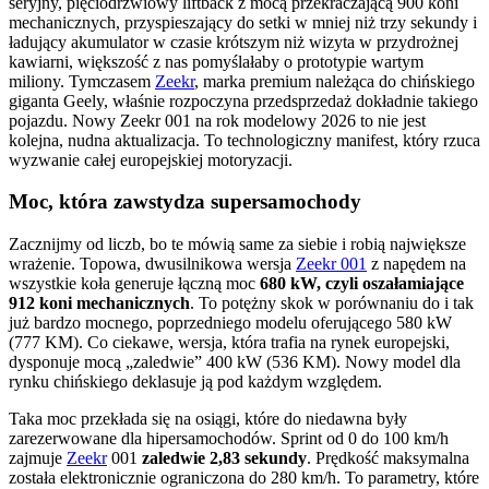
seryjny, pięciodrzwiowy liftback z mocą przekraczającą 900 koni
mechanicznych, przyspieszający do setki w mniej niż trzy sekundy i
ładujący akumulator w czasie krótszym niż wizyta w przydrożnej
kawiarni, większość z nas pomyślałaby o prototypie wartym
miliony. Tymczasem
Zeekr
, marka premium należąca do chińskiego
giganta Geely, właśnie rozpoczyna przedsprzedaż dokładnie takiego
pojazdu. Nowy Zeekr 001 na rok modelowy 2026 to nie jest
kolejna, nudna aktualizacja. To technologiczny manifest, który rzuca
wyzwanie całej europejskiej motoryzacji.
Moc, która zawstydza supersamochody
Zacznijmy od liczb, bo te mówią same za siebie i robią największe
wrażenie. Topowa, dwusilnikowa wersja
Zeekr 001
z napędem na
wszystkie koła generuje łączną moc
680 kW, czyli oszałamiające
912 koni mechanicznych
. To potężny skok w porównaniu do i tak
już bardzo mocnego, poprzedniego modelu oferującego 580 kW
(777 KM). Co ciekawe, wersja, która trafia na rynek europejski,
dysponuje mocą „zaledwie” 400 kW (536 KM). Nowy model dla
rynku chińskiego deklasuje ją pod każdym względem.
Taka moc przekłada się na osiągi, które do niedawna były
zarezerwowane dla hipersamochodów. Sprint od 0 do 100 km/h
zajmuje
Zeekr
001
zaledwie 2,83 sekundy
. Prędkość maksymalna
została elektronicznie ograniczona do 280 km/h. To parametry, które