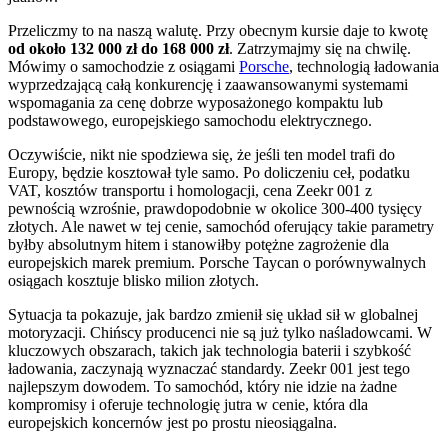
Przeliczmy to na naszą walutę. Przy obecnym kursie daje to kwotę
od około 132 000 zł do 168 000 zł
. Zatrzymajmy się na chwilę.
Mówimy o samochodzie z osiągami
Porsche
, technologią ładowania
wyprzedzającą całą konkurencję i zaawansowanymi systemami
wspomagania za cenę dobrze wyposażonego kompaktu lub
podstawowego, europejskiego samochodu elektrycznego.
Oczywiście, nikt nie spodziewa się, że jeśli ten model trafi do
Europy, będzie kosztował tyle samo. Po doliczeniu ceł, podatku
VAT, kosztów transportu i homologacji, cena Zeekr 001 z
pewnością wzrośnie, prawdopodobnie w okolice 300-400 tysięcy
złotych. Ale nawet w tej cenie, samochód oferujący takie parametry
byłby absolutnym hitem i stanowiłby potężne zagrożenie dla
europejskich marek premium. Porsche Taycan o porównywalnych
osiągach kosztuje blisko milion złotych.
Sytuacja ta pokazuje, jak bardzo zmienił się układ sił w globalnej
motoryzacji. Chińscy producenci nie są już tylko naśladowcami. W
kluczowych obszarach, takich jak technologia baterii i szybkość
ładowania, zaczynają wyznaczać standardy. Zeekr 001 jest tego
najlepszym dowodem. To samochód, który nie idzie na żadne
kompromisy i oferuje technologię jutra w cenie, która dla
europejskich koncernów jest po prostu nieosiągalna.