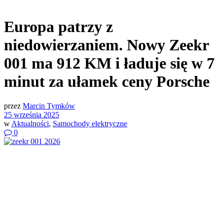
Europa patrzy z
niedowierzaniem. Nowy Zeekr
001 ma 912 KM i ładuje się w 7
minut za ułamek ceny Porsche
przez
Marcin Tymków
25 września 2025
w
Aktualności
,
Samochody elektryczne
0