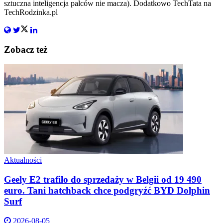
sztuczna inteligencja palców nie macza). Dodatkowo TechTata na
TechRodzinka.pl
Zobacz też
Aktualności
Geely E2 trafiło do sprzedaży w Belgii od 19 490
euro. Tani hatchback chce podgryźć BYD Dolphin
Surf
2026-08-05