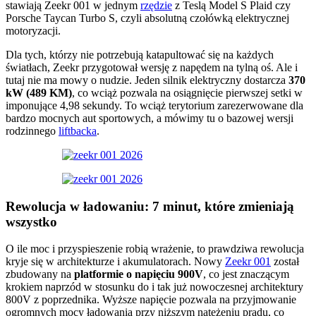
stawiają Zeekr 001 w jednym
rzędzie
z Teslą Model S Plaid czy
Porsche Taycan Turbo S, czyli absolutną czołówką elektrycznej
motoryzacji.
Dla tych, którzy nie potrzebują katapultować się na każdych
światłach, Zeekr przygotował wersję z napędem na tylną oś. Ale i
tutaj nie ma mowy o nudzie. Jeden silnik elektryczny dostarcza
370
kW (489 KM)
, co wciąż pozwala na osiągnięcie pierwszej setki w
imponujące 4,98 sekundy. To wciąż terytorium zarezerwowane dla
bardzo mocnych aut sportowych, a mówimy tu o bazowej wersji
rodzinnego
liftbacka
.
Rewolucja w ładowaniu: 7 minut, które zmieniają
wszystko
O ile moc i przyspieszenie robią wrażenie, to prawdziwa rewolucja
kryje się w architekturze i akumulatorach. Nowy
Zeekr 001
został
zbudowany na
platformie o napięciu 900V
, co jest znaczącym
krokiem naprzód w stosunku do i tak już nowoczesnej architektury
800V z poprzednika. Wyższe napięcie pozwala na przyjmowanie
ogromnych mocy ładowania przy niższym natężeniu prądu, co