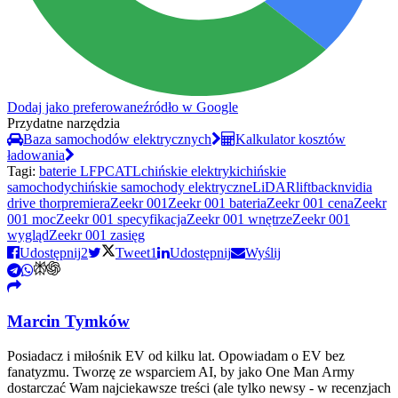
Dodaj jako preferowane
źródło w Google
Przydatne narzędzia
Baza samochodów elektrycznych
Kalkulator kosztów
ładowania
Tagi:
baterie LFP
CATL
chińskie elektryki
chińskie
samochody
chińskie samochody elektryczne
LiDAR
liftback
nvidia
drive thor
premiera
Zeekr 001
Zeekr 001 bateria
Zeekr 001 cena
Zeekr
001 moc
Zeekr 001 specyfikacja
Zeekr 001 wnętrze
Zeekr 001
wygląd
Zeekr 001 zasięg
Udostępnij
2
Tweet
1
Udostępnij
Wyślij
Marcin Tymków
Posiadacz i miłośnik EV od kilku lat. Opowiadam o EV bez
fanatyzmu. Tworzę ze wsparciem AI, by jako One Man Army
dostarczać Wam najciekawsze treści (ale tylko newsy - w recenzjach