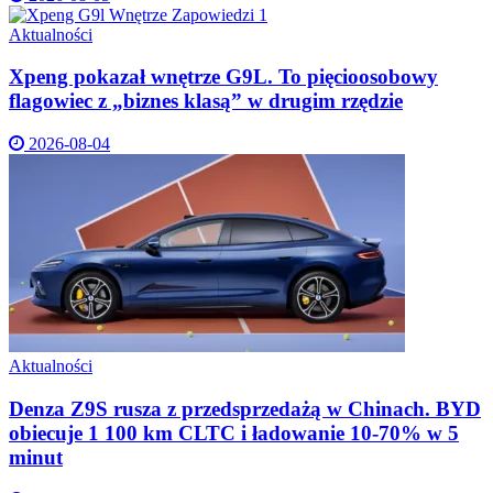
Aktualności
Xpeng pokazał wnętrze G9L. To pięcioosobowy
flagowiec z „biznes klasą” w drugim rzędzie
2026-08-04
Aktualności
Denza Z9S rusza z przedsprzedażą w Chinach. BYD
obiecuje 1 100 km CLTC i ładowanie 10-70% w 5
minut