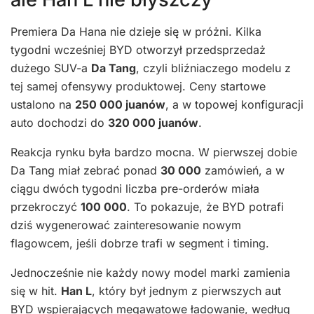
Premiera Da Hana nie dzieje się w próżni. Kilka
tygodni wcześniej BYD otworzył przedsprzedaż
dużego SUV-a
Da Tang
, czyli bliźniaczego modelu z
tej samej ofensywy produktowej. Ceny startowe
ustalono na
250 000 juanów
, a w topowej konfiguracji
auto dochodzi do
320 000 juanów
.
Reakcja rynku była bardzo mocna. W pierwszej dobie
Da Tang miał zebrać ponad
30 000
zamówień, a w
ciągu dwóch tygodni liczba pre-orderów miała
przekroczyć
100 000
. To pokazuje, że BYD potrafi
dziś wygenerować zainteresowanie nowym
flagowcem, jeśli dobrze trafi w segment i timing.
Jednocześnie nie każdy nowy model marki zamienia
się w hit.
Han L
, który był jednym z pierwszych aut
BYD wspierających megawatowe ładowanie, według