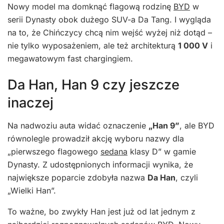
Nowy model ma domknąć flagową rodzinę
BYD
w
serii Dynasty obok dużego SUV-a Da Tang. I wygląda
na to, że Chińczycy chcą nim wejść wyżej niż dotąd –
nie tylko wyposażeniem, ale też architekturą
1 000 V
i
megawatowym fast chargingiem.
Da Han, Han 9 czy jeszcze
inaczej
Na nadwoziu auta widać oznaczenie
„Han 9”
, ale BYD
równolegle prowadził akcję wyboru nazwy dla
„pierwszego flagowego
sedana
klasy D” w gamie
Dynasty. Z udostępnionych informacji wynika, że
największe poparcie zdobyła nazwa
Da Han
, czyli
„Wielki Han”.
To ważne, bo zwykły Han jest już od lat jednym z