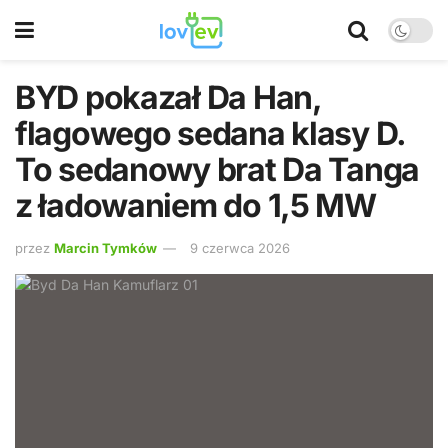
BYD pokazał Da Han,
flagowego sedana klasy D.
To sedanowy brat Da Tanga
z ładowaniem do 1,5 MW
przez
Marcin Tymków
9 czerwca 2026