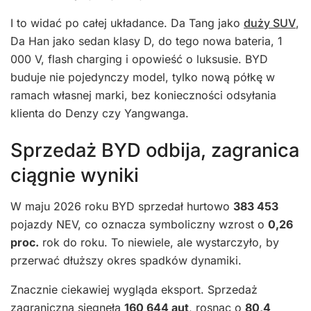
I to widać po całej układance. Da Tang jako
duży SUV
,
Da Han jako sedan klasy D, do tego nowa bateria, 1
000 V, flash charging i opowieść o luksusie. BYD
buduje nie pojedynczy model, tylko nową półkę w
ramach własnej marki, bez konieczności odsyłania
klienta do Denzy czy Yangwanga.
Sprzedaż BYD odbija, zagranica
ciągnie wyniki
W maju 2026 roku BYD sprzedał hurtowo
383 453
pojazdy NEV, co oznacza symboliczny wzrost o
0,26
proc.
rok do roku. To niewiele, ale wystarczyło, by
przerwać dłuższy okres spadków dynamiki.
Znacznie ciekawiej wygląda eksport. Sprzedaż
zagraniczna sięgnęła
160 644 aut
, rosnąc o
80,4