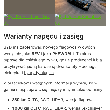
Warianty napędu i zasięg
BYD ma zaoferować nowego flagowca w dwóch
wersjach: jako
BEV
i jako
PHEV/DM-i
. To akurat
typowe dla chińskiego rynku, gdzie producenci lubią
przykrywać jedną karoserią dwa światy – pełnego
elektryka i
hybrydy plug-in
.
Z przecieków i wstępnych informacji wynika, że w
gamie mają pojawić się między innymi takie odmiany:
880 km CLTC
, AWD, LiDAR, wersja flagowa
1 008 km CLTC
, RWD, LiDAR, wersja „exclusive”