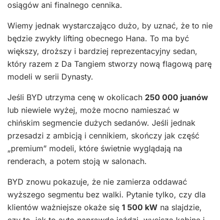
osiągów ani finalnego cennika.
Wiemy jednak wystarczająco dużo, by uznać, że to nie
będzie zwykły lifting obecnego Hana. To ma być
większy, droższy i bardziej reprezentacyjny sedan,
który razem z Da Tangiem stworzy nową flagową parę
modeli w serii Dynasty.
Jeśli BYD utrzyma cenę w okolicach
250 000 juanów
lub niewiele wyżej, może mocno namieszać w
chińskim segmencie dużych sedanów. Jeśli jednak
przesadzi z ambicją i cennikiem, skończy jak część
„premium” modeli, które świetnie wyglądają na
renderach, a potem stoją w salonach.
BYD znowu pokazuje, że nie zamierza oddawać
wyższego segmentu bez walki. Pytanie tylko, czy dla
klientów ważniejsze okaże się
1 500 kW
na slajdzie,
czy to, jak to auto naprawdę jeździ, wycisza kabinę i