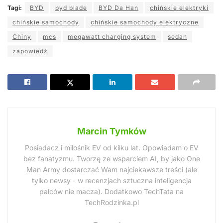
Tagi:
BYD
byd blade
BYD Da Han
chińskie elektryki
chińskie samochody
chińskie samochody elektryczne
Chiny
mcs
megawatt charging system
sedan
zapowiedź
Marcin Tymków
Posiadacz i miłośnik EV od kilku lat. Opowiadam o EV
bez fanatyzmu. Tworzę ze wsparciem AI, by jako One
Man Army dostarczać Wam najciekawsze treści (ale
tylko newsy - w recenzjach sztuczna inteligencja
palców nie macza). Dodatkowo TechTata na
TechRodzinka.pl