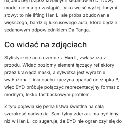
najbardziej rozpoznawalnych sedanów BYD. Nowy
model nie ma go zastąpić, tylko wejść wyżej. Innymi
słowy: to nie lifting Han L, ale próba zbudowania
większego, bardziej luksusowego auta, które będzie
sedanowym odpowiednikiem Da Tanga.
Co widać na zdjęciach
Stylistycznie auto czerpie z
Han L
, zwłaszcza z
przodu. Widać poziomy element łączący reflektory
przez krawędź maski, a sylwetka jest wyraźnie
wydłużona. Linia dachu zaczyna opadać od słupka B,
więc BYD próbuje połączyć reprezentacyjny format z
modnym, lekko fastbackowym profilem.
Z tyłu pojawia się pełna listwa świetlna na całą
szerokość nadwozia. Sam tylny zderzak ma być inny
niż w Han L, co sugeruje, że BYD nie ograniczył się do