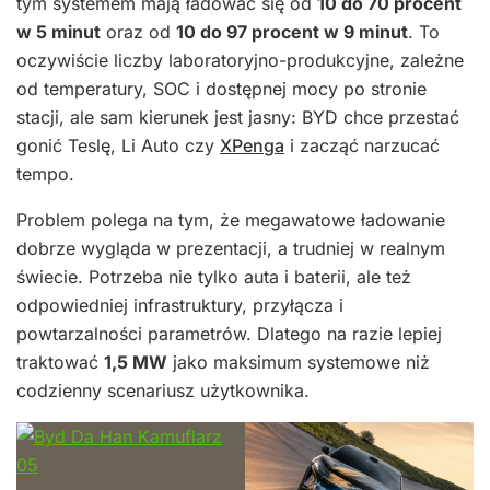
tym systemem mają ładować się od
10 do 70 procent
w 5 minut
oraz od
10 do 97 procent w 9 minut
. To
oczywiście liczby laboratoryjno-produkcyjne, zależne
od temperatury, SOC i dostępnej mocy po stronie
stacji, ale sam kierunek jest jasny: BYD chce przestać
gonić Teslę, Li Auto czy
XPenga
i zacząć narzucać
tempo.
Problem polega na tym, że megawatowe ładowanie
dobrze wygląda w prezentacji, a trudniej w realnym
świecie. Potrzeba nie tylko auta i baterii, ale też
odpowiedniej infrastruktury, przyłącza i
powtarzalności parametrów. Dlatego na razie lepiej
traktować
1,5 MW
jako maksimum systemowe niż
codzienny scenariusz użytkownika.