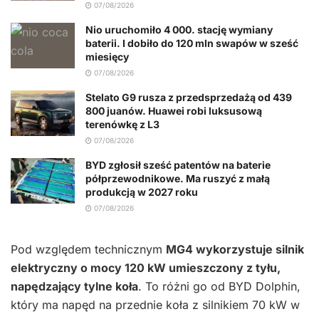
07/08/2026
Nio uruchomiło 4 000. stację wymiany
baterii. I dobiło do 120 mln swapów w sześć
miesięcy
07/08/2026
Stelato G9 rusza z przedsprzedażą od 439
800 juanów. Huawei robi luksusową
terenówkę z L3
07/08/2026
BYD zgłosił sześć patentów na baterie
półprzewodnikowe. Ma ruszyć z małą
produkcją w 2027 roku
07/08/2026
Pod względem technicznym
MG4 wykorzystuje silnik
elektryczny o mocy 120 kW umieszczony z tyłu,
napędzający tylne koła
. To różni go od BYD Dolphin,
który ma napęd na przednie koła z silnikiem 70 kW w