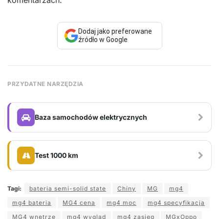
Dodaj jako preferowane
źródło w Google
PRZYDATNE NARZĘDZIA
Baza samochodów elektrycznych
Test 1000 km
Tagi:
bateria semi-solid state
Chiny
MG
mg4
mg4 bateria
MG4 cena
mg4 moc
mg4 specyfikacja
MG4 wnętrze
mg4 wygląd
mg4 zasięg
MGxOppo