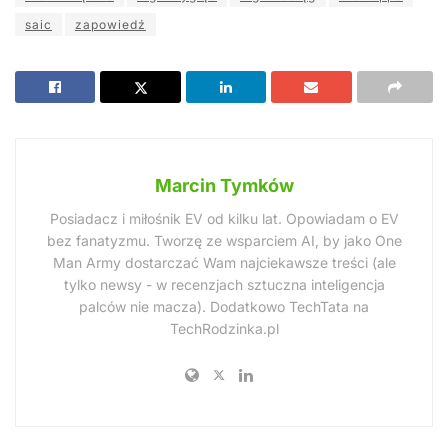
saic
zapowiedź
Marcin Tymków
Posiadacz i miłośnik EV od kilku lat. Opowiadam o EV
bez fanatyzmu. Tworzę ze wsparciem AI, by jako One
Man Army dostarczać Wam najciekawsze treści (ale
tylko newsy - w recenzjach sztuczna inteligencja
palców nie macza). Dodatkowo TechTata na
TechRodzinka.pl