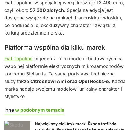
Fiat Topolino w specjalnej wersji kosztuje 13 490 euro,
czyli około
57 300 złotych
. Specjalna edycja jest
dostępna wyłącznie na rynkach francuskim i włoskim,
co podkreśla jej ekskluzywny charakter i związki z
kulturą śródziemnomorską.
Platforma wspólna dla kilku marek
Fiat Topolino
to jeden z kilku modeli zbudowanych na
wspólnej platformie
elektrycznych
mikrosamochodów
koncernu
Stellantis
. Ta sama podstawa techniczna
służy także
Citroënowi Ami oraz Opel Rocks-e
. Każda
marka nadaje swojemu modelowi unikalny charakter i
stylistykę.
Inne
w podobnym temacie
Największy elektryk marki Škoda trafił do
produkcji. Peaq jest już składany w zakładzie