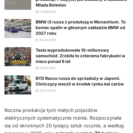
Mlada Boleslav
07/08/2026
BMW i3 rusza z produkcją w Monachium. To
koniec spalin w głównym zakładzie BMW od
2027 roku
06/08/2026
Tesla wyprodukowała 10-milionowy
samochód. Zrobiła to czterema fabrykami w
nieco ponad 6 lat
01/08/2026
BYD Racco rusza do sprzedaży w Japonii.
Chińczycy weszli w środek rynku kei carów
29/07/2026
Roczna produkcja tych małych pojazdów
elektrycznych systematycznie rośnie. Rozpoczynała
się od skromnych 20 tysięcy sztuk rocznie, a według