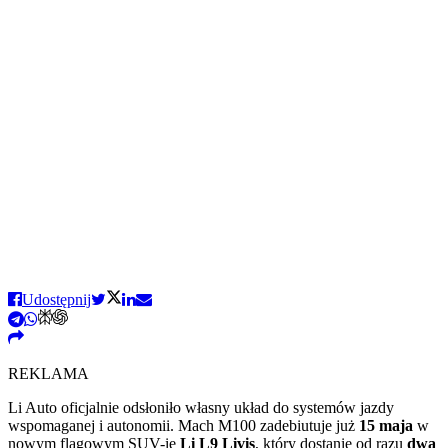
Udostępnij
REKLAMA
Li Auto oficjalnie odsłoniło własny układ do systemów jazdy
wspomaganej i autonomii. Mach M100 zadebiutuje już
15 maja
w
nowym flagowym SUV-ie
Li L9 Livis
, który dostanie od razu
dwa