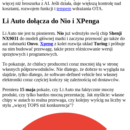
więcej niż broszurka z AI. Jeśli działa, daje większą kontrolę nad
kosztami, rozwojem funkcji i
tempem
wdrażania OTA.
Li Auto dołącza do Nio i XPenga
Li Auto nie jest tu pionierem.
Nio
już wdrożyło swój chip
Shenji
NX9031
do modeli głównej marki i zaczyna przenosić go także do
aut submarki
Onvo
.
Xpeng
z kolei rozwija układ
Turing
i próbuje
na nim budować przewagę, także przez różnicowanie wersji
sprzętowych i programowych.
To pokazuje, że chińscy producenci coraz mocniej idą w stronę
własnych półprzewodników. Nie dlatego, że dobrze to wygląda na
slajdzie, tylko dlatego, że software-defined vehicle bez własnej
elektroniki coraz częściej kończy się zależnością od dostawców.
Premiera
15 maja
pokaże, czy Li Auto ma faktycznie mocny
produkt, czy tylko bardzo mocną prezentację. Jak myślicie: własne
chipy w autach to realna przewaga, czy kolejny wyścig na liczby w
stylu „więcej TOPS niż konkurencja”?