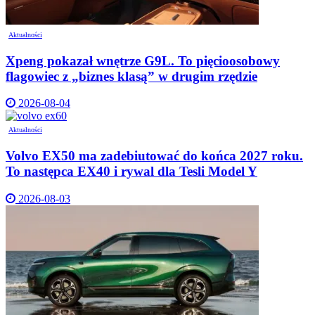
Aktualności
Xpeng pokazał wnętrze G9L. To pięcioosobowy
flagowiec z „biznes klasą” w drugim rzędzie
2026-08-04
Aktualności
Volvo EX50 ma zadebiutować do końca 2027 roku.
To następca EX40 i rywal dla Tesli Model Y
2026-08-03