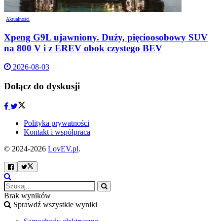
Aktualności
Xpeng G9L ujawniony. Duży, pięcioosobowy SUV
na 800 V i z EREV obok czystego BEV
2026-08-03
Dołącz do dyskusji
Polityka prywatności
Kontakt i współpraca
© 2024-2026
LovEV.pl
.
Brak wyników
Sprawdź wszystkie wyniki