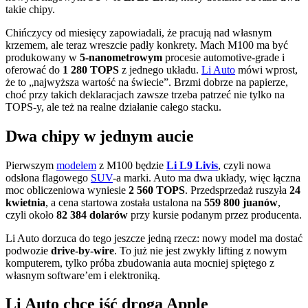
takie chipy.
Chińczycy od miesięcy zapowiadali, że pracują nad własnym
krzemem, ale teraz wreszcie padły konkrety. Mach M100 ma być
produkowany w
5-nanometrowym
procesie automotive-grade i
oferować do
1 280 TOPS
z jednego układu.
Li Auto
mówi wprost,
że to „najwyższa wartość na świecie”. Brzmi dobrze na papierze,
choć przy takich deklaracjach zawsze trzeba patrzeć nie tylko na
TOPS-y, ale też na realne działanie całego stacku.
Dwa chipy w jednym aucie
Pierwszym
modelem
z M100 będzie
Li L9 Livis
, czyli nowa
odsłona flagowego
SUV
-a marki. Auto ma dwa układy, więc łączna
moc obliczeniowa wyniesie
2 560 TOPS
. Przedsprzedaż ruszyła
24
kwietnia
, a cena startowa została ustalona na
559 800 juanów
,
czyli około
82 384 dolarów
przy kursie podanym przez producenta.
Li Auto dorzuca do tego jeszcze jedną rzecz: nowy model ma dostać
podwozie
drive-by-wire
. To już nie jest zwykły lifting z nowym
komputerem, tylko próba zbudowania auta mocniej spiętego z
własnym software’em i elektroniką.
Li Auto chce iść drogą Apple