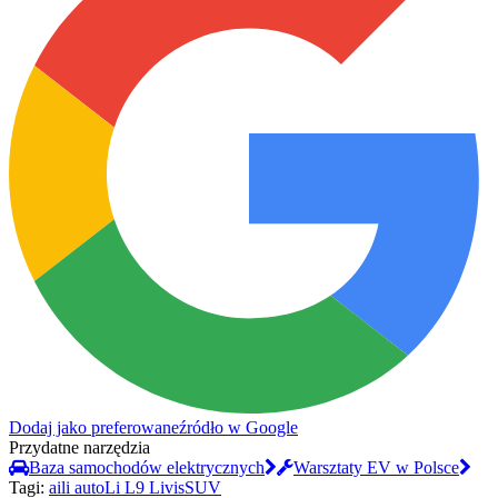
Dodaj jako preferowane
źródło w Google
Przydatne narzędzia
Baza samochodów elektrycznych
Warsztaty EV w Polsce
Tagi:
ai
li auto
Li L9 Livis
SUV