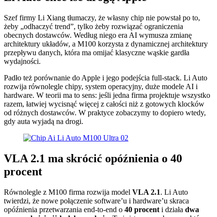
Szef firmy Li Xiang tłumaczy, że własny chip nie powstał po to,
żeby „odhaczyć trend”, tylko żeby rozwiązać ograniczenia
obecnych dostawców. Według niego era AI wymusza zmianę
architektury układów, a M100 korzysta z dynamicznej architektury
przepływu danych, która ma omijać klasyczne wąskie gardła
wydajności.
Padło też porównanie do Apple i jego podejścia full-stack. Li Auto
rozwija równolegle chipy, system operacyjny, duże modele AI i
hardware. W teorii ma to sens: jeśli jedna firma projektuje wszystko
razem, łatwiej wycisnąć więcej z całości niż z gotowych klocków
od różnych dostawców. W praktyce zobaczymy to dopiero wtedy,
gdy auta wyjadą na drogi.
VLA 2.1 ma skrócić opóźnienia o 40
procent
Równolegle z M100 firma rozwija model
VLA 2.1
. Li Auto
twierdzi, że nowe połączenie software’u i hardware’u skraca
opóźnienia przetwarzania end-to-end o
40 procent
i działa
dwa