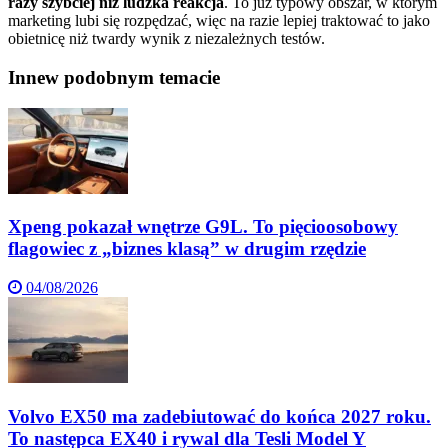
razy szybciej niż ludzka reakcja
. To już typowy obszar, w którym
marketing lubi się rozpędzać, więc na razie lepiej traktować to jako
obietnicę niż twardy wynik z niezależnych testów.
Inne
w podobnym temacie
Xpeng pokazał wnętrze G9L. To pięcioosobowy
flagowiec z „biznes klasą” w drugim rzędzie
04/08/2026
Volvo EX50 ma zadebiutować do końca 2027 roku.
To następca EX40 i rywal dla Tesli Model Y