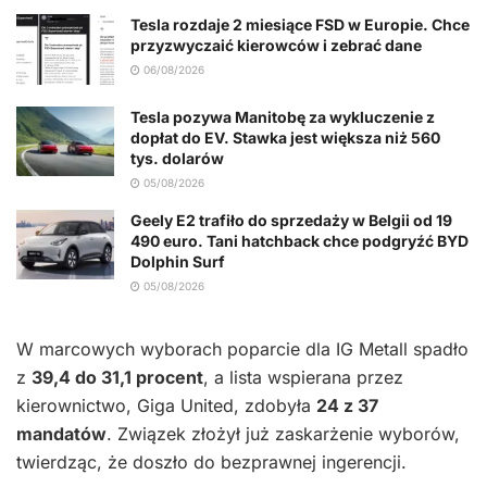
Tesla rozdaje 2 miesiące FSD w Europie. Chce
przyzwyczaić kierowców i zebrać dane
06/08/2026
Tesla pozywa Manitobę za wykluczenie z
dopłat do EV. Stawka jest większa niż 560
tys. dolarów
05/08/2026
Geely E2 trafiło do sprzedaży w Belgii od 19
490 euro. Tani hatchback chce podgryźć BYD
Dolphin Surf
05/08/2026
W marcowych wyborach poparcie dla IG Metall spadło
z
39,4 do 31,1 procent
, a lista wspierana przez
kierownictwo, Giga United, zdobyła
24 z 37
mandatów
. Związek złożył już zaskarżenie wyborów,
twierdząc, że doszło do bezprawnej ingerencji.