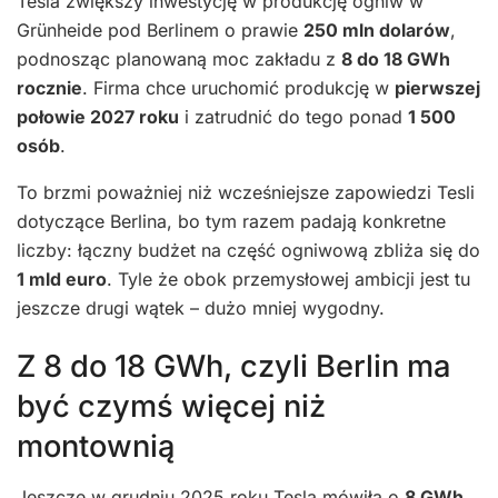
Tesla zwiększy inwestycję w produkcję ogniw w
Grünheide pod Berlinem o prawie
250 mln dolarów
,
podnosząc planowaną moc zakładu z
8 do 18 GWh
rocznie
. Firma chce uruchomić produkcję w
pierwszej
połowie 2027 roku
i zatrudnić do tego ponad
1 500
osób
.
To brzmi poważniej niż wcześniejsze zapowiedzi Tesli
dotyczące Berlina, bo tym razem padają konkretne
liczby: łączny budżet na część ogniwową zbliża się do
1 mld euro
. Tyle że obok przemysłowej ambicji jest tu
jeszcze drugi wątek – dużo mniej wygodny.
Z 8 do 18 GWh, czyli Berlin ma
być czymś więcej niż
montownią
Jeszcze w grudniu 2025 roku
Tesla
mówiła o
8 GWh