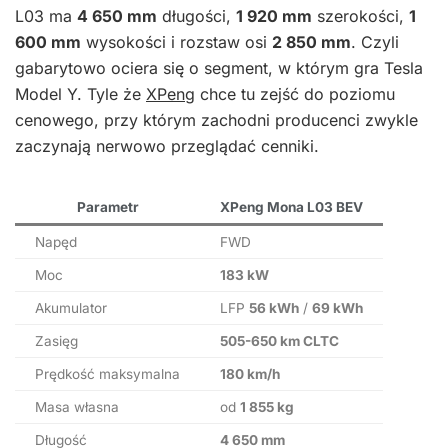
L03 ma
4 650 mm
długości,
1 920 mm
szerokości,
1
600 mm
wysokości i rozstaw osi
2 850 mm
. Czyli
gabarytowo ociera się o segment, w którym gra Tesla
Model Y. Tyle że
XPeng
chce tu zejść do poziomu
cenowego, przy którym zachodni producenci zwykle
zaczynają nerwowo przeglądać cenniki.
Parametr
XPeng Mona L03 BEV
Napęd
FWD
Moc
183 kW
Akumulator
LFP
56 kWh
/
69 kWh
Zasięg
505-650 km CLTC
Prędkość maksymalna
180 km/h
Masa własna
od
1 855 kg
Długość
4 650 mm