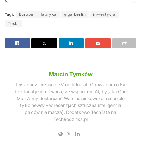
Tagi:
Europa
fabryka
giga berlin
inwestycja
Tesla
Marcin Tymków
Posiadacz i miłośnik EV od kilku lat. Opowiadam o EV
bez fanatyzmu. Tworzę ze wsparciem AI, by jako One
Man Army dostarczać Wam najciekawsze treści (ale
tylko newsy - w recenzjach sztuczna inteligencja
palców nie macza). Dodatkowo TechTata na
TechRodzinka.pl