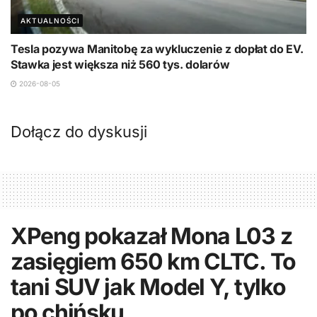
AKTUALNOŚCI
Tesla pozywa Manitobę za wykluczenie z dopłat do EV.
Stawka jest większa niż 560 tys. dolarów
2026-08-05
Dołącz do dyskusji
XPeng pokazał Mona L03 z
zasięgiem 650 km CLTC. To
tani SUV jak Model Y, tylko
po chińsku