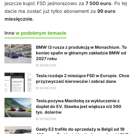
jeszcze kupić FSD jednorazowo za
7 500 euro
. Po tej
dacie ma zostać już tylko abonament za
99 euro
miesięcznie
.
Inne
w podobnym temacie
BMW i3 rusza z produkcją w Monachium. To
koniec spalin w głównym zakładzie BMW od
2027 roku
06/08/2026
Tesla rozdaje 2 miesiące FSD w Europie. Chce
przyzwyczaić kierowców i zebrać dane
06/08/2026
Tesla pozywa Manitobę za wykluczenie z
dopłat do EV. Stawka jest większa niż 560
tys. dolarów
05/08/2026
Geely E2 trafiło do sprzedaży w Belgii od 19