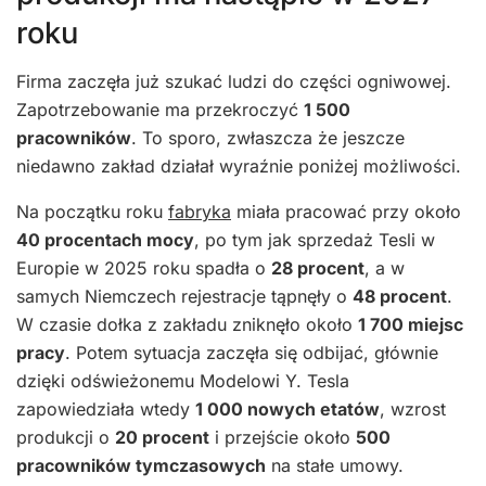
roku
Firma zaczęła już szukać ludzi do części ogniwowej.
Zapotrzebowanie ma przekroczyć
1 500
pracowników
. To sporo, zwłaszcza że jeszcze
niedawno zakład działał wyraźnie poniżej możliwości.
Na początku roku
fabryka
miała pracować przy około
40 procentach mocy
, po tym jak sprzedaż Tesli w
Europie w 2025 roku spadła o
28 procent
, a w
samych Niemczech rejestracje tąpnęły o
48 procent
.
W czasie dołka z zakładu zniknęło około
1 700 miejsc
pracy
. Potem sytuacja zaczęła się odbijać, głównie
dzięki odświeżonemu Modelowi Y. Tesla
zapowiedziała wtedy
1 000 nowych etatów
, wzrost
produkcji o
20 procent
i przejście około
500
pracowników tymczasowych
na stałe umowy.