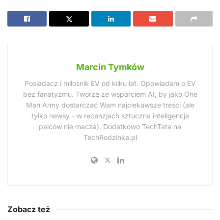
Marcin Tymków
Posiadacz i miłośnik EV od kilku lat. Opowiadam o EV
bez fanatyzmu. Tworzę ze wsparciem AI, by jako One
Man Army dostarczać Wam najciekawsze treści (ale
tylko newsy - w recenzjach sztuczna inteligencja
palców nie macza). Dodatkowo TechTata na
TechRodzinka.pl
Zobacz też