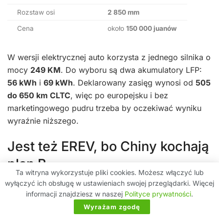
Rozstaw osi
2 850 mm
Cena
około
150 000 juanów
W wersji elektrycznej auto korzysta z jednego silnika o
mocy
249 KM
. Do wyboru są dwa akumulatory LFP:
56 kWh
i
69 kWh
. Deklarowany zasięg wynosi od
505
do 650 km CLTC
, więc po europejsku i bez
marketingowego pudru trzeba by oczekiwać wyniku
wyraźnie niższego.
Jest też EREV, bo Chiny kochają
plan B
Ta witryna wykorzystuje pliki cookies. Możesz włączyć lub
wyłączyć ich obsługę w ustawieniach swojej przeglądarki. Więcej
XPeng zgłosił również odmianę EREV, czyli z range
informacji znajdziesz w naszej
Polityce prywatności
.
extenderem. Tu pojawia się benzynowe
1.5
o mocy
70
Wyrażam zgodę
kW
, które nie napędza kół, tylko działa jako generator.