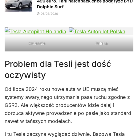
490 euro. Tani hatchback chce podgryźć BYD
Dolphin Surf
05/08/2026
Holandia
Polska
Problem dla Tesli jest dość
oczywisty
Od lipca 2024 roku nowe auta w UE muszą mieć
systemy awaryjnego utrzymania pasa ruchu zgodne z
GSR2. Ale większość producentów idzie dalej i
dorzuca aktywne prowadzenie po pasie jako standard
nawet w tańszych modelach.
I tu Tesla zaczyna wyglądać dziwnie. Bazowa Tesla