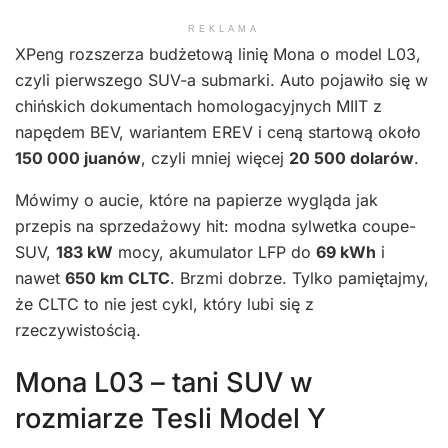
REKLAMA
XPeng rozszerza budżetową linię Mona o model L03,
czyli pierwszego SUV-a submarki. Auto pojawiło się w
chińskich dokumentach homologacyjnych MIIT z
napędem BEV, wariantem EREV i ceną startową około
150 000 juanów
, czyli mniej więcej
20 500 dolarów
.
Mówimy o aucie, które na papierze wygląda jak
przepis na sprzedażowy hit: modna sylwetka coupe-
SUV,
183 kW
mocy, akumulator LFP do
69 kWh
i
nawet
650 km CLTC
. Brzmi dobrze. Tylko pamiętajmy,
że CLTC to nie jest cykl, który lubi się z
rzeczywistością.
Mona L03 – tani SUV w
rozmiarze Tesli Model Y