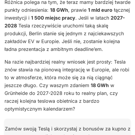
Różnica polega na tym, że teraz mamy bardziej twarde
punkty odniesienia:
18 GWh
, prawie
1 mld euro
łącznej
inwestycji i
1 500 miejsc pracy
. Jeśli w latach
2027-
2028
Tesla rzeczywiście uruchomi taką skalę
produkcji, Berlin stanie się jednym z najciekawszych
zakładów EV w Europie. Jeśli nie, zostanie kolejna
ładna prezentacja z ambitnym deadline’em.
Na razie najbardziej realny wniosek jest prosty: Tesla
znów stawia na pionową integrację w Europie, ale robi
to w atmosferze, która może się za nią ciągnąć
jeszcze długo. Czy waszym zdaniem
18 GWh
w
Grünheide do 2027-2028 roku to realny plan, czy
raczej kolejna teslowa obietnica z bardzo
optymistycznym kalendarzem?
Zamów swoją Teslą i skorzystaj z bonusów za kupno z