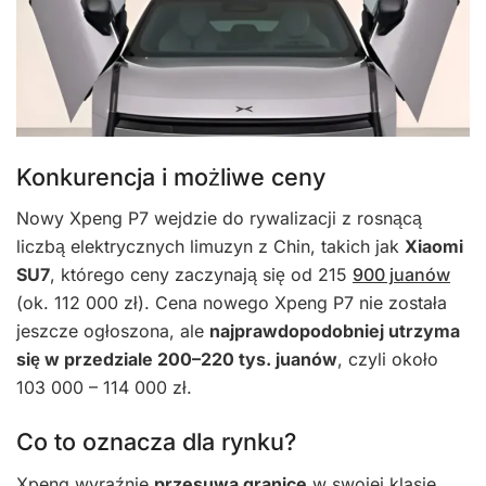
Konkurencja i możliwe ceny
Nowy Xpeng P7 wejdzie do rywalizacji z rosnącą
liczbą elektrycznych limuzyn z Chin, takich jak
Xiaomi
SU7
, którego ceny zaczynają się od 215
900 juanów
(ok. 112 000 zł). Cena nowego Xpeng P7 nie została
jeszcze ogłoszona, ale
najprawdopodobniej utrzyma
się w przedziale 200–220 tys. juanów
, czyli około
103 000 – 114 000 zł.
Co to oznacza dla rynku?
Xpeng wyraźnie
przesuwa granice
w swojej klasie.