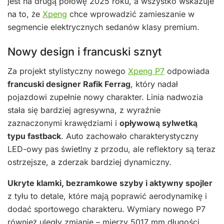
jest na drugą połowę 2025 roku, a wszystko wskazuje
na to, że
Xpeng
chce wprowadzić zamieszanie w
segmencie elektrycznych sedanów klasy premium.
Nowy design i francuski sznyt
Za projekt stylistyczny nowego
Xpeng P7
odpowiada
francuski designer Rafik Ferrag
, który nadał
pojazdowi zupełnie nowy charakter. Linia nadwozia
stała się bardziej agresywna, z wyraźnie
zaznaczonymi krawędziami i
opływową sylwetką
typu fastback
. Auto zachowało charakterystyczny
LED-owy pas świetlny z przodu, ale reflektory są teraz
ostrzejsze, a zderzak bardziej dynamiczny.
Ukryte klamki, bezramkowe szyby i aktywny spojler
z tyłu to detale, które mają poprawić aerodynamikę i
dodać sportowego charakteru. Wymiary nowego P7
również uległy zmianie – mierzy 5017 mm długości,