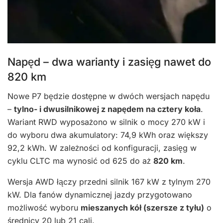
Napęd – dwa warianty i zasięg nawet do
820 km
Nowe P7 będzie dostępne w dwóch wersjach napędu
–
tylno- i dwusilnikowej z napędem na cztery koła
.
Wariant RWD wyposażono w silnik o mocy 270 kW i
do wyboru dwa akumulatory: 74,9 kWh oraz większy
92,2 kWh. W zależności od konfiguracji, zasięg w
cyklu CLTC ma wynosić od 625 do aż
820 km
.
Wersja AWD łączy przedni silnik 167 kW z tylnym 270
kW. Dla fanów dynamicznej jazdy przygotowano
możliwość wyboru
mieszanych kół (szersze z tyłu)
o
średnicy 20 lub 21 cali.