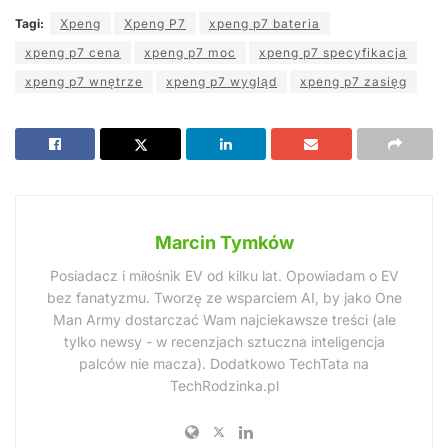
Tagi:
Xpeng
Xpeng P7
xpeng p7 bateria
xpeng p7 cena
xpeng p7 moc
xpeng p7 specyfikacja
xpeng p7 wnętrze
xpeng p7 wygląd
xpeng p7 zasięg
Marcin Tymków
Posiadacz i miłośnik EV od kilku lat. Opowiadam o EV
bez fanatyzmu. Tworzę ze wsparciem AI, by jako One
Man Army dostarczać Wam najciekawsze treści (ale
tylko newsy - w recenzjach sztuczna inteligencja
palców nie macza). Dodatkowo TechTata na
TechRodzinka.pl