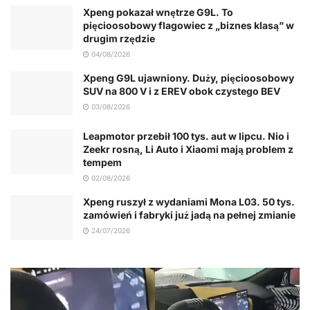
Xpeng pokazał wnętrze G9L. To
pięcioosobowy flagowiec z „biznes klasą” w
drugim rzędzie
04/08/2026
Xpeng G9L ujawniony. Duży, pięcioosobowy
SUV na 800 V i z EREV obok czystego BEV
03/08/2026
Leapmotor przebił 100 tys. aut w lipcu. Nio i
Zeekr rosną, Li Auto i Xiaomi mają problem z
tempem
02/08/2026
Xpeng ruszył z wydaniami Mona L03. 50 tys.
zamówień i fabryki już jadą na pełnej zmianie
24/07/2026