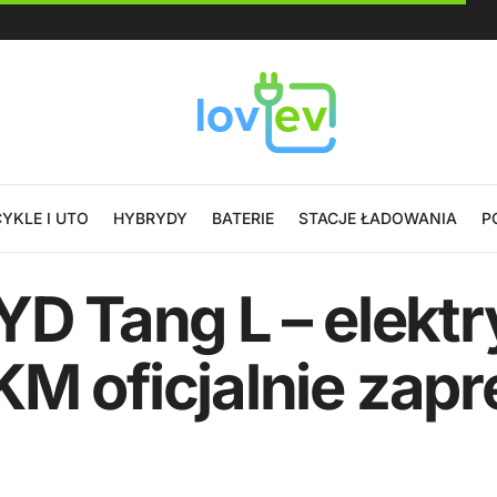
YKLE I UTO
HYBRYDY
BATERIE
STACJE ŁADOWANIA
P
YD Tang L – elektr
KM oficjalnie zap