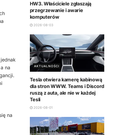
HW3. Właściciele zgłaszają
przegrzewanie i awarie
ch
komputerów
na
2026-08-03
 jednak
AKTUALNOŚCI
 a na
gancji.
Tesla otwiera kamerę kabinową
mi
dla stron WWW. Teams i Discord
ruszą z auta, ale nie w każdej
Tesli
2026-08-01
ię na