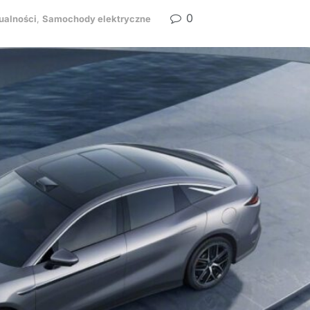
0
ualności
,
Samochody elektryczne