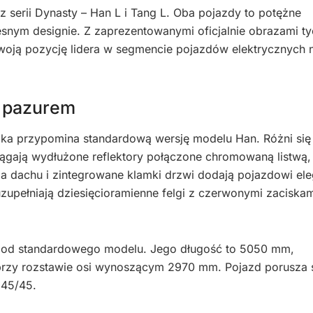
erii Dynasty – Han L i Tang L. Oba pojazdy to potężne
nym designie. Z zaprezentowanymi oficjalnie obrazami ty
swoją pozycję lidera w segmencie pojazdów elektrycznych 
z pazurem
oka przypomina standardową wersję modelu Han. Różni się
ągają wydłużone reflektory połączone chromowaną listwą,
nia dachu i zintegrowane klamki drzwi dodają pojazdowi ele
uzupełniają dziesięcioramienne felgi z czerwonymi zaciska
 od standardowego modelu. Jego długość to 5050 mm,
zy rozstawie osi wynoszącym 2970 mm. Pojazd porusza s
245/45.