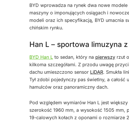
BYD wprowadza na rynek dwa nowe modele z s
maszyny o imponujących osiągach i nowoczes
modeli oraz ich specyfikacją, BYD umacnia 
chińskim rynku.
Han L – sportowa limuzyna 
BYD Han L
to sedan, który na
pierwszy
rzut 
kilkoma szczegółami. Z przodu uwagę przyci
dachu umieszczono sensor
LiDAR
. Smukła li
Tył zdobi pojedynczy pas świetlny, a całość 
hamulców oraz panoramiczny dach.
Pod względem wymiarów Han L jest większy
szerokość 1960 mm, a wysokość 1505 mm, pr
19-calowych kołach z oponami o rozmiarze 