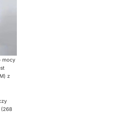
 o mocy
st
KM) z
czy
 (268