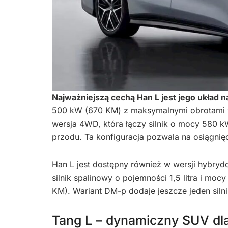
Najważniejszą cechą Han L jest jego układ 
500 kW (670 KM) z maksymalnymi obrotami w
wersja 4WD, która łączy silnik o mocy 580 k
przodu. Ta konfiguracja pozwala na osiągni
Han L jest dostępny również w wersji hybrydo
silnik spalinowy o pojemności 1,5 litra i mo
KM). Wariant DM-p dodaje jeszcze jeden silni
Tang L – dynamiczny SUV d