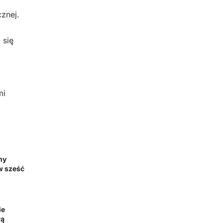
znej.
 się
mi
ny
 w sześć
ie
łą