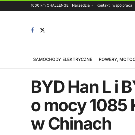
1000 km CHALLENGE
Narzędzia
Kontakt i współpraca
SAMOCHODY ELEKTRYCZNE
ROWERY, MOTOC
BYD Han L i B
o mocy 1085 
w Chinach