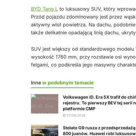
BYD Tang L
to luksusowy SUV, który wprowadz
Przód pojazdu zdominowany jest przez wąski
aktywny wlot powietrza. Na dachu, podobnie
także delikatnie opadającą linią dachu, ukr
SUV jest większy od standardowego modelu 
wysokość 1760 mm, przy rozstawie osi wyno
felgami, co podkreśla jego masywny charakte
Inne
w podobnym temacie
Volkswagen ID. Era 5X trafił do chi
rejestru. To pierwszy BEV tej serii 
platformie CMP
07/08/2026
Stelato G9 rusza z przedsprzedażą
800 juanów. Huawei robi luksusow