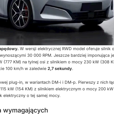
napędowy.
W wersji elektrycznej RWD model oferuje silnik
ynoszącymi 30 000 RPM. Jeszcze bardziej imponująca je
W (777 KM) na tylnej osi z silnikiem o mocy 230 kW (308 
ęcie 100 km/h w zaledwie
2,7 sekundy
.
wej plug-in, w wariantach DM-i i DM-p. Pierwszy z nich łą
cy 115 kW (154 KM) z silnikiem elektrycznym o mocy 200 kW
k elektryczny o tej samej mocy.
la wymagających