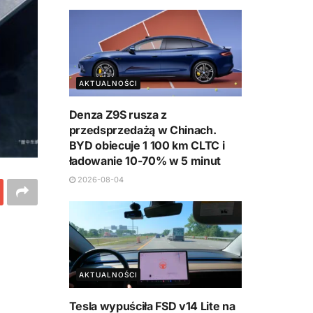
AKTUALNOŚCI
Denza Z9S rusza z
przedsprzedażą w Chinach.
BYD obiecuje 1 100 km CLTC i
ładowanie 10-70% w 5 minut
2026-08-04
AKTUALNOŚCI
Tesla wypuściła FSD v14 Lite na