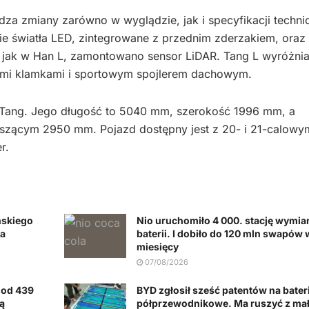
a zmiany zarówno w wyglądzie, jak i specyfikacji technic
e światła LED, zintegrowane z przednim zderzakiem, oraz
 jak w Han L, zamontowano sensor LiDAR. Tang L wyróżnia
ytymi klamkami i sportowym spojlerem dachowym.
Tang. Jego długość to 5040 mm, szerokość 1996 mm, a
szącym 2950 mm. Pojazd dostępny jest z 20- i 21-calowy
r.
ńskiego
Nio uruchomiło 4 000. stację wymia
na
baterii. I dobiło do 120 mln swapów
miesięcy
07/08/2026
 od 439
BYD zgłosił sześć patentów na bater
ą
półprzewodnikowe. Ma ruszyć z ma