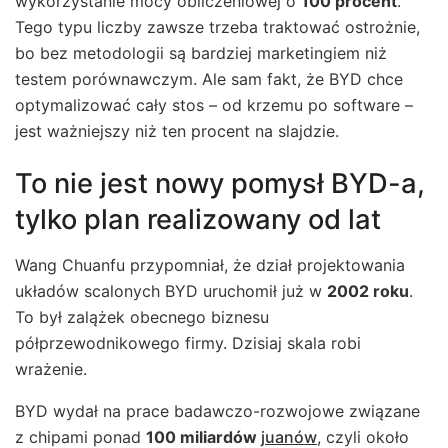
wykorzystanie mocy obliczeniowej o
100 procent
.
Tego typu liczby zawsze trzeba traktować ostrożnie,
bo bez metodologii są bardziej marketingiem niż
testem porównawczym. Ale sam fakt, że BYD chce
optymalizować cały stos – od krzemu po software –
jest ważniejszy niż ten procent na slajdzie.
To nie jest nowy pomysł BYD-a,
tylko plan realizowany od lat
Wang Chuanfu przypomniał, że dział projektowania
układów scalonych BYD uruchomił już w
2002 roku
.
To był zalążek obecnego biznesu
półprzewodnikowego firmy. Dzisiaj skala robi
wrażenie.
BYD wydał na prace badawczo-rozwojowe związane
z chipami ponad
100 miliardów
juanów
, czyli około