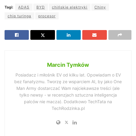
Tagi:
ADAS
BYD
chińskie elektryki
Chiny
chip turinga
procesor
Marcin Tymków
Posiadacz i miłośnik EV od kilku lat. Opowiadam o EV
bez fanatyzmu. Tworzę ze wsparciem AI, by jako One
Man Army dostarczać Wam najciekawsze treści (ale
tylko newsy - w recenzjach sztuczna inteligencja
palców nie macza). Dodatkowo TechTata na
TechRodzinka.pl