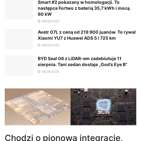
Smart #2 pokazany w homologacji. To
następca Fortwo z baterią 35,7 kWh i mocą
60 kW
08/08/2026
Avatr 07L z ceną od 219 900 juanów. To rywal
Xiaomi YU7 z Huawei ADS 5 i 725 km
08/08/2026
BYD Seal 06 z LiDAR-em zadebiutuje 11
sierpnia. Tani sedan dostaje „God’s Eye B”
08/08/2026
Chodzi o pionową integrację,