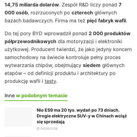
14,75 miliarda dolarów
. Zespół R&D liczy ponad
7
000 osób
, rozrzuconych po
czterech
głównych
bazach badawczych. Firma ma też
pięć fabryk wafli
.
Do tej pory BYD wprowadził ponad
2 000 produktów
półprzewodnikowych
dla motoryzacji i elektroniki
użytkowej. Producent twierdzi, że jako jedyny koncern
samochodowy na świecie kontroluje pełny proces
wytwarzania chipów, obejmujący
siedem
głównych
etapów – od definicji produktu i architektury po
produkcję wafli i
testy
.
Inne
w podobnym temacie
Nio ES9 ma 20 tys. wydań po 73 dniach.
Drogie elektryczne SUV-y w Chinach wciąż
się sprzedają
09/08/2026