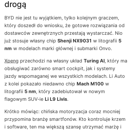
drogą
BYD nie jest tu wyjątkiem, tylko kolejnym graczem,
który doszedł do wniosku, że gotowe rozwiązania od
dostawców zewnętrznych przestają wystarczać. Nio
już stosuje własny chip
Shenji NX9031
w litografii
5
nm
w modelach marki głównej i submarki Onvo.
Xpeng
przechodzi na własny układ
Turing AI
, który ma
obsługiwać zarówno smart cockpit, jak i systemy
jazdy wspomaganej we wszystkich modelach. Li Auto
z kolei pokazało niedawno chip
Mach M100
w
litografii
5 nm
, który zadebiutował w nowym
flagowym SUV-ie
Li L9 Livis
.
Krótko mówiąc: chińska motoryzacja coraz mocniej
przypomina branżę smartfonów. Kto kontroluje krzem
i software, ten ma większą szansę utrzymać marżę i