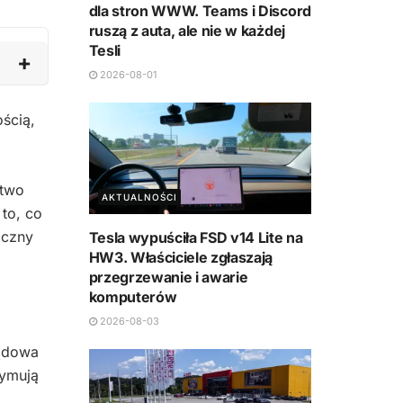
dla stron WWW. Teams i Discord
ruszą z auta, ale nie w każdej
Tesli
2026-08-01
ością,
stwo
AKTUALNOŚCI
 to, co
iczny
Tesla wypuściła FSD v14 Lite na
HW3. Właściciele zgłaszają
przegrzewanie i awarie
komputerów
2026-08-03
ządowa
ymują