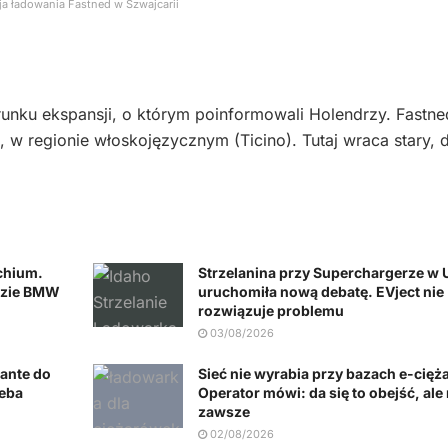
ja ładowania Fastned w Szwajcarii
runku ekspansji, o którym poinformowali Holendrzy. Fastne
, w regionie włoskojęzycznym (Ticino). Tutaj wraca stary, 
chium.
Strzelanina przy Superchargerze w
dzie BMW
uruchomiła nową debatę. EVject nie
rozwiązuje problemu
03/08/2026
lante do
Sieć nie wyrabia przy bazach e-cięż
zeba
Operator mówi: da się to obejść, ale 
zawsze
02/08/2026