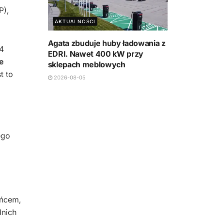
P),
AKTUALNOŚCI
Agata zbuduje huby ładowania z
4
EDRI. Nawet 400 kW przy
e
sklepach meblowych
t to
2026-08-05
ego
ońcem,
dnich