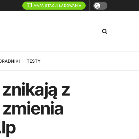
MAPA STACJI ŁADOWANIA
ORADNIKI
TESTY
znikają z
 zmienia
Alp