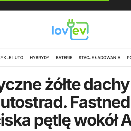
YKLE I UTO
HYBRYDY
BATERIE
STACJE ŁADOWANIA
P
czne żółte dachy 
utostrad. Fastned
ciska pętlę wokół 