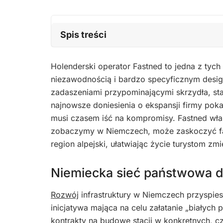
Spis treści
Holenderski operator Fastned to jedna z tych 
niezawodnością i bardzo specyficznym design
zadaszeniami przypominającymi skrzydła, sta
najnowsze doniesienia o ekspansji firmy poka
musi czasem iść na kompromisy. Fastned właśn
zobaczymy w Niemczech, może zaskoczyć fa
region alpejski, ułatwiając życie turystom z
Niemiecka sieć państwowa d
Rozwój
infrastruktury w Niemczech przyspies
inicjatywa mająca na celu załatanie „białych
kontrakty na budowę stacji w konkretnych, 