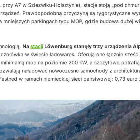
. przy A7 w Szlezwiku-Holsztynie), stacje stoją „pod chmur
h urządzeń. Prawdopodobną przyczyną są rygorystyczne w
na mniejszych parkingach typu MOP, gdzie budowa dużej wi
chnologią.
Na
stacji
Löwenburg stanęły trzy urządzenia Alp
czołówka w świecie ładowarek. Oferują one łącznie sześć
 minimalną moc na poziomie 200 kW, a szczytowo potrafią
 pozwalają naładować nowoczesne samochody z architektu
Fastned w ramach niemieckiej sieci państwowej: 0,73 euro 