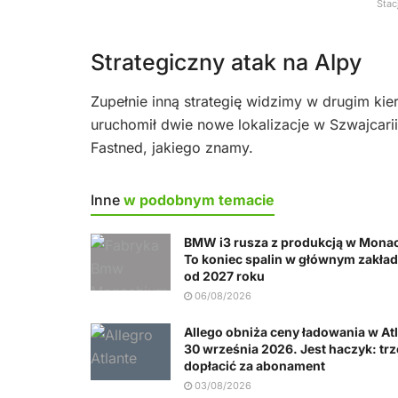
Stac
Strategiczny atak na Alpy
Zupełnie inną strategię widzimy w drugim kie
uruchomił dwie nowe lokalizacje w Szwajcarii
Fastned, jakiego znamy.
Inne
w podobnym temacie
BMW i3 rusza z produkcją w Mona
To koniec spalin w głównym zakła
od 2027 roku
06/08/2026
Allego obniża ceny ładowania w At
30 września 2026. Jest haczyk: tr
dopłacić za abonament
03/08/2026