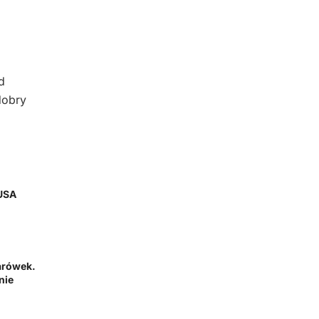
d
dobry
 USA
arówek.
nie