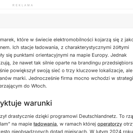
REKLAMA
marek, które w świecie elektromobilności kojarzą się z jak
em. Ich stacje ładowania, z charakterystycznymi żółtymi
ły się punktami orientacyjnymi na mapie Europy. Jednak
zują, że nawet tak silnie oparte na brandingu przedsiębior
ie powiększył swoją sieć o trzy kluczowe lokalizacje, ale
nów marki. Jednocześnie firma mocno wchodzi w strateg
mierzającym do Włoch.
yktuje warunki
zył drastycznie dzięki programowi Deutschlandnetz. To r
 plam” na mapie
ładowania
, w ramach której
operatorzy
otrz
często nieobsadzonych dotąd miejscach. W lutym 2024 roku