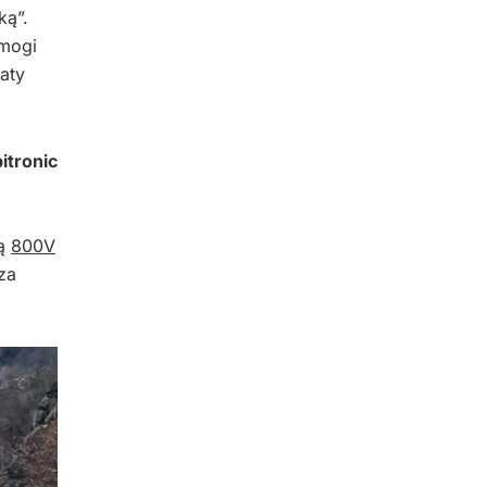
ką”.
ymogi
aty
itronic
rą
800V
za