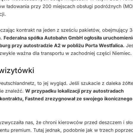
któw ładowania przy 200 miejscach obsługi podróżnych (MO
ji.
zając kontrakt na jeden z sześciu pakietów, obejmujący 3
ń.
Federalna spółka Autobahn GmbH ogłosiła uruchomieni
rg przy autostradzie A2 w pobliżu Porta Westfalica.
Jes
zwykle ważna dla transportu w zachodniej części Niemiec.
 wizytówki
utschlandnetz, to jej wygląd. Jeśli szukacie z daleka żółt
ie znaleźć.
W przypadku lokalizacji przy autostradach
kontraktu, Fastned zrezygnował ze swojego ikonicznego
zwyczaiła nas, że chroni kierowców przed deszczem i sł
ntu premium. Tutaj jednak, podobnie jak w trzech poprze