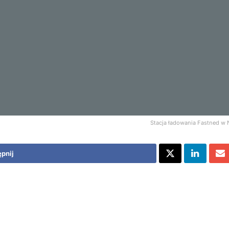
Stacja ładowania Fastned w
pnij