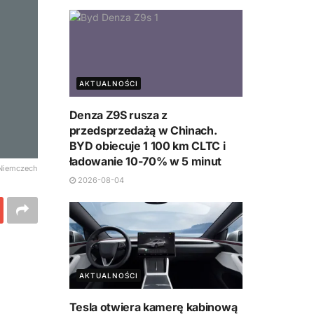
AKTUALNOŚCI
Denza Z9S rusza z
przedsprzedażą w Chinach.
BYD obiecuje 1 100 km CLTC i
ładowanie 10-70% w 5 minut
 Niemczech
2026-08-04
AKTUALNOŚCI
Tesla otwiera kamerę kabinową