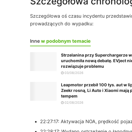
Szczegółowa chronolo
Szczegółowa oś czasu incydentu przedstawio
prowadzących do wypadku:
Inne
w podobnym temacie
Strzelanina przy Superchargerze 
uruchomiła nową debatę. EVject ni
rozwiązuje problemu
03/08/2026
Leapmotor przebił 100 tys. aut w lip
Zeekr rosną, Li Auto i Xiaomi mają
tempem
02/08/2026
22:27:17: Aktywacja NOA, prędkość poja
22:28:17: Wydano ostrzeżenie o łagodn