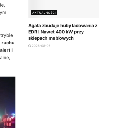
ie,
nym
AKTUALNOŚCI
Agata zbuduje huby ładowania z
EDRI. Nawet 400 kW przy
trybie
sklepach meblowych
 ruchu
2026-08-05
lert i
anie,