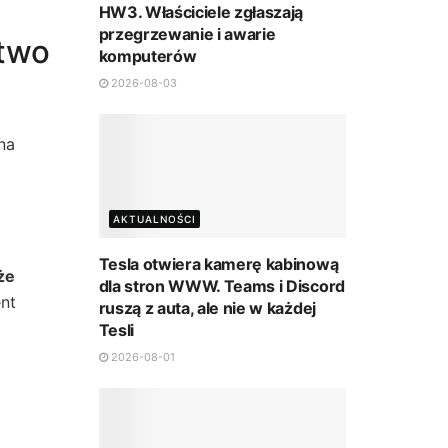
HW3. Właściciele zgłaszają
przegrzewanie i awarie
stwo
komputerów
2026-08-03
na
AKTUALNOŚCI
Tesla otwiera kamerę kabinową
że
dla stron WWW. Teams i Discord
ent
ruszą z auta, ale nie w każdej
Tesli
2026-08-01