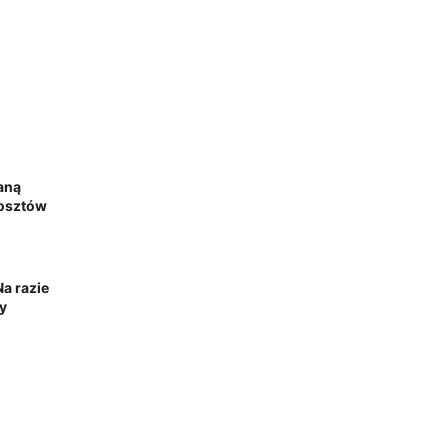
aną
kosztów
a razie
ny