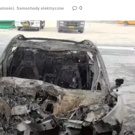
0
alności
,
Samochody elektryczne