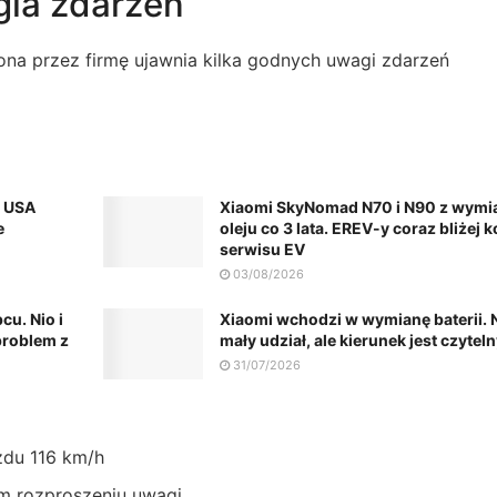
gia zdarzeń
na przez firmę ujawnia kilka godnych uwagi zdarzeń
w USA
Xiaomi SkyNomad N70 i N90 z wymi
e
oleju co 3 lata. EREV-y coraz bliżej 
serwisu EV
03/08/2026
cu. Nio i
Xiaomi wchodzi w wymianę baterii. N
 problem z
mały udział, ale kierunek jest czytel
31/07/2026
zdu 116 km/h
ym rozproszeniu uwagi