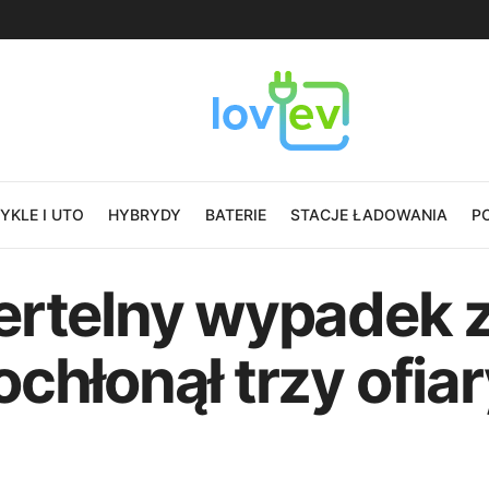
KLE I UTO
HYBRYDY
BATERIE
STACJE ŁADOWANIA
P
ertelny wypadek 
chłonął trzy ofiar