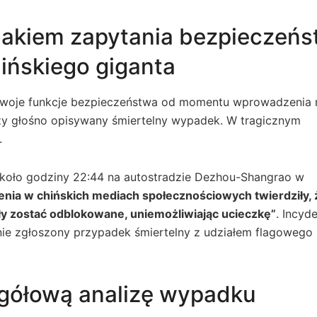
nakiem zapytania bezpieczeń
ińskiego giganta
 swoje funkcje bezpieczeństwa od momentu wprowadzenia 
zy głośno opisywany śmiertelny wypadek. W tragicznym
.
koło godziny 22:44 na autostradzie Dezhou-Shangrao w
enia w chińskich mediach społecznościowych twierdziły, 
mogły zostać odblokowane, uniemożliwiając ucieczkę”
. Incyd
nie zgłoszony przypadek śmiertelny z udziałem flagowego
egółową analizę wypadku