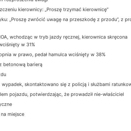
zczeniu kierownicy: „Proszę trzymać kierownicę”
yku: „Proszę zwrócić uwagę na przeszkodę z przodu”, z pr
NOA, wchodząc w tryb jazdy ręcznej, kierownica skręcona
wciśnięty w 31%
topnia w prawo, pedał hamulca wciśnięty w 38%
 z betonową barierą
zdu
o wypadek, skontaktowano się z policją i służbami ratunk
lem pojazdu, potwierdzając, że prowadził nie-właściciel
dyczne
 na miejsce