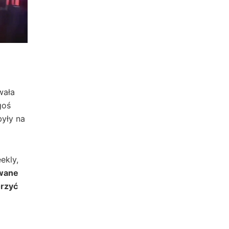
wała
goś
yły na
ekly,
owane
orzyć