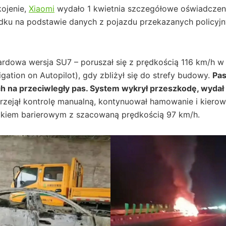
ojenie,
Xiaomi
wydało 1 kwietnia szczegółowe oświadczen
ku na podstawie danych z pojazdu przekazanych policyj
rdowa wersja SU7 – poruszał się z prędkością 116 km/h w 
ation on Autopilot), gdy zbliżył się do strefy budowy.
Pas
h na przeciwległy pas. System wykrył przeszkodę, wydał a
rzejął kontrolę manualną, kontynuował hamowanie i kierow
upkiem barierowym z szacowaną prędkością 97 km/h.