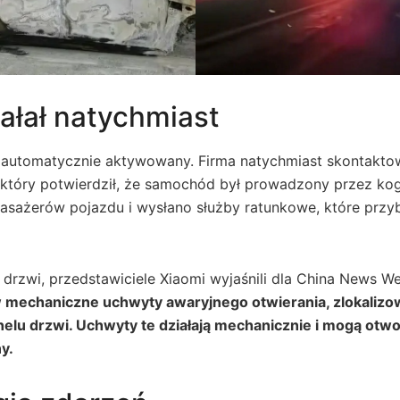
ałał natychmiast
ł automatycznie aktywowany. Firma natychmiast skontakto
, który potwierdził, że samochód był prowadzony przez ko
sażerów pojazdu i wysłano służby ratunkowe, które przyb
drzwi, przedstawiciele Xiaomi wyjaśnili dla China News We
 mechaniczne uchwyty awaryjnego otwierania, zlokaliz
lu drzwi. Uchwyty te działają mechanicznie i mogą otw
y.