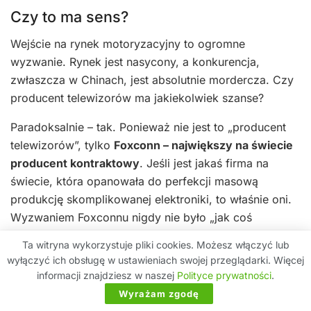
Czy to ma sens?
Wejście na rynek motoryzacyjny to ogromne
wyzwanie. Rynek jest nasycony, a konkurencja,
zwłaszcza w Chinach, jest absolutnie mordercza. Czy
producent telewizorów ma jakiekolwiek szanse?
Paradoksalnie – tak. Ponieważ nie jest to „producent
telewizorów”, tylko
Foxconn – największy na świecie
producent kontraktowy
. Jeśli jest jakaś firma na
świecie, która opanowała do perfekcji masową
produkcję skomplikowanej elektroniki, to właśnie oni.
Wyzwaniem Foxconnu nigdy nie było „jak coś
zbudować”, ale „co zbudować” i „jak to sprzedać”.
Ta witryna wykorzystuje pliki cookies. Możesz włączyć lub
wyłączyć ich obsługę w ustawieniach swojej przeglądarki. Więcej
Użycie znanej marki Sharp do sprzedaży pojazdu jest
informacji znajdziesz w naszej
Polityce prywatności
.
znacznie mądrzejsze niż próba budowania od zera
Wyrażam zgodę
świadomości marki Foxtron. Platforma 800V z baterią