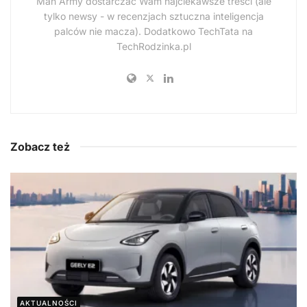
Man Army dostarczać Wam najciekawsze treści (ale
tylko newsy - w recenzjach sztuczna inteligencja
palców nie macza). Dodatkowo TechTata na
TechRodzinka.pl
Zobacz też
AKTUALNOŚCI