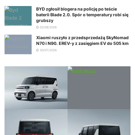
BYD zgłosił blogera na policję po teście
baterii Blade 2.0. Spór o temperatury robi się
grubszy
02/08/2026
Xiaomi ruszyło z przedsprzedażą SkyNomad
N70 i N90. EREV-y z zasięgiem EV do 505 km
30/07/2026