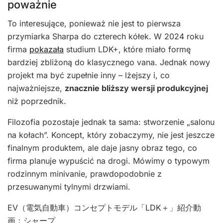
poważnie
To interesujące, ponieważ nie jest to pierwsza
przymiarka Sharpa do czterech kółek. W 2024 roku
firma
pokazała
studium LDK+, które miało formę
bardziej zbliżoną do klasycznego vana. Jednak nowy
projekt ma być zupełnie inny – lżejszy i, co
najważniejsze,
znacznie bliższy wersji produkcyjnej
niż poprzednik.
Filozofia pozostaje jednak ta sama: stworzenie „salonu
na kołach”. Koncept, który zobaczymy, nie jest jeszcze
finalnym produktem, ale daje jasny obraz tego, co
firma planuje wypuścić na drogi. Mówimy o typowym
rodzinnym minivanie, prawdopodobnie z
przesuwanymi tylnymi drzwiami.
EV（電気自動車）コンセプトモデル「LDK＋」紹介動
画：シャープ