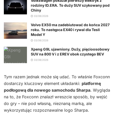
Volkswagen pokazał pierwszy elektryk z
rodziny ID.ERA. To duży SUV szykowany pod
Chiny
03/08/2026
Volvo EX50 ma zadebiutować do końca 2027
roku. To następca EX40 i rywal dla Tesli
Model Y
03/08/2026
Xpeng G9L ujawniony. Duży, pięcioosobowy
SUV na 800 V i z EREV obok czystego BEV
03/08/2026
Tym razem jednak może się udać. To właśnie Foxconn
dostarczy kluczowy element układanki:
platformę
podłogową dla nowego samochodu Sharpa
. Wygląda
na to, że Foxconn znalazł wreszcie sposób, by wejść
do gry – nie pod własną, nieznaną marką, ale
wykorzystując rozpoznawalne logo Sharpa.