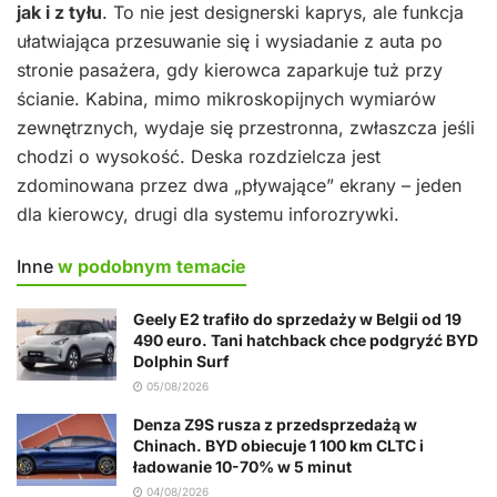
jak i z tyłu
. To nie jest designerski kaprys, ale funkcja
ułatwiająca przesuwanie się i wysiadanie z auta po
stronie pasażera, gdy kierowca zaparkuje tuż przy
ścianie. Kabina, mimo mikroskopijnych wymiarów
zewnętrznych, wydaje się przestronna, zwłaszcza jeśli
chodzi o wysokość. Deska rozdzielcza jest
zdominowana przez dwa „pływające” ekrany – jeden
dla kierowcy, drugi dla systemu inforozrywki.
Inne
w podobnym temacie
Geely E2 trafiło do sprzedaży w Belgii od 19
490 euro. Tani hatchback chce podgryźć BYD
Dolphin Surf
05/08/2026
Denza Z9S rusza z przedsprzedażą w
Chinach. BYD obiecuje 1 100 km CLTC i
ładowanie 10-70% w 5 minut
04/08/2026