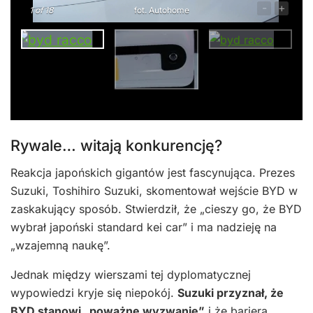
-
+
1
of 18
fot. Autohome
Rywale… witają konkurencję?
Reakcja japońskich gigantów jest fascynująca. Prezes
Suzuki, Toshihiro Suzuki, skomentował wejście BYD w
zaskakujący sposób. Stwierdził, że „cieszy go, że BYD
wybrał japoński standard kei car” i ma nadzieję na
„wzajemną naukę”.
Jednak między wierszami tej dyplomatycznej
wypowiedzi kryje się niepokój.
Suzuki przyznał, że
BYD stanowi „poważne wyzwanie”
i że bariera