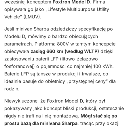
wcześniej konceptem
Foxtron Model D
. Firma
opisywała go jako „Lifestyle Multipurpose Utility
Vehicle” (LMUV).
Jeśli minivan Sharpa odziedziczy specyfikację po
Modelu D, mówimy o bardzo obiecujących
parametrach. Platforma 800V w tamtym koncepcie
obiecywała
zasięg 660 km (według WLTP)
dzięki
zastosowaniu baterii LFP (litowo-żelazowo-
fosforanowej) o pojemności co najmniej 100 kWh.
Baterie
LFP są tańsze w produkcji i trwalsze, co
idealnie pasuje do obietnicy „przystępnej ceny” dla
rodzin.
Niewykluczone, że Foxtron Model D, który był
pokazywany jako koncept bliski produkcji, ostatecznie
nigdy nie trafi na linię montażową.
Mógł stać się po
prostu bazą dla minivana Sharpa
, tracąc przy okazji