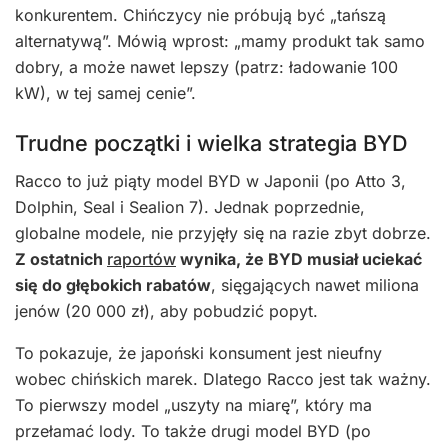
konkurentem. Chińczycy nie próbują być „tańszą
alternatywą”. Mówią wprost: „mamy produkt tak samo
dobry, a może nawet lepszy (patrz: ładowanie 100
kW), w tej samej cenie”.
Trudne początki i wielka strategia BYD
Racco to już piąty model BYD w Japonii (po Atto 3,
Dolphin, Seal i Sealion 7). Jednak poprzednie,
globalne modele, nie przyjęły się na razie zbyt dobrze.
Z ostatnich
raportów
wynika, że BYD musiał uciekać
się do głębokich rabatów
, sięgających nawet miliona
jenów (20 000 zł), aby pobudzić popyt.
To pokazuje, że japoński konsument jest nieufny
wobec chińskich marek. Dlatego Racco jest tak ważny.
To pierwszy model „uszyty na miarę”, który ma
przełamać lody. To także drugi model BYD (po