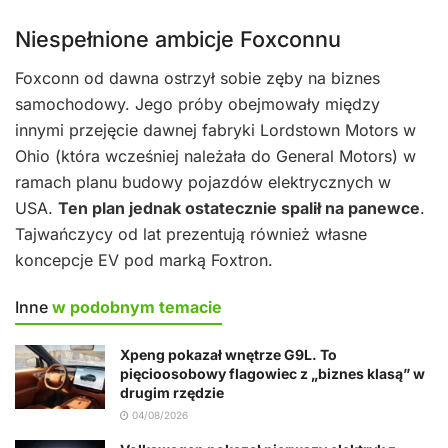
Niespełnione ambicje Foxconnu
Foxconn od dawna ostrzył sobie zęby na biznes
samochodowy. Jego próby obejmowały między
innymi przejęcie dawnej fabryki Lordstown Motors w
Ohio (która wcześniej należała do General Motors) w
ramach planu budowy pojazdów elektrycznych w
USA.
Ten plan jednak ostatecznie spalił na panewce
.
Tajwańczycy od lat prezentują również własne
koncepcje EV pod marką Foxtron.
Inne
w podobnym temacie
Xpeng pokazał wnętrze G9L. To
pięcioosobowy flagowiec z „biznes klasą” w
drugim rzędzie
04/08/2026