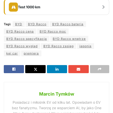
Test 1000 km
Tagi:
BYD
BYD Racco
BYD Racco bateria
BYD Racco cena
BYD Racco moc
BYD Racco specyfikacja
BYD Racco wnętrze
BYD Racco wygląd
BYD Racco zasięg
japonia
kei car
premiera
Marcin Tymków
Posiadacz i miłośnik EV od kilku lat. Opowiadam o EV
bez fanatyzmu. Tworzę ze wsparciem AI, by jako One